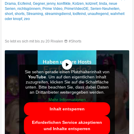
Drama
,
Erzfeind
,
Gegner
,
jenny
,
konflikte
,
Kotzen
,
kotzreif
,
linda
,
neue
Serien
,
nichtsgönnern
,
Prime Video
,
PrimeVideoDE
,
Serien-Neuheiten
,
short
,
shorts
,
Streaming
,
streamingdienst
,
todfeind
,
unaufregend
,
wahrheit
oder knopf
,
zeo
So lebt es sich mit bis zu 20 Rivalen 😎 #Shorts
Sie sehen gerade einen Platzhalterinhalt von
YouTube
. Um auf den eigentlichen Inhalt
zuzugreifen, klicken Sie auf die Schaltfläche
unten. Bitte beachten Sie, dass dabei Daten
an Drittanbieter weitergegeben werden.
Mehr Informationen
Inhalt entsperren
Erforderlichen Service akzeptieren
und Inhalte entsperren