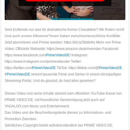
Sind Erzfeinde nur was für dramatische Anime-Charaktere? Wir finden nicht!
Und auch unsere Influencer*Innen haben zwischenmenschliche Konflikte.
Jetzt abonnieren und Primer werden: https://bit.ly/38dtsNs Mehr von Prime
Video: Offizielle Webseite: https://www.amazon.de/primevideo Facebook:
https://www.facebook.com/
PrimeVideoDE
/ Instagram:
https://www.instagram.com/primevideode/ Twitter:
https://twitter.com/
PrimeVideoDE
TikTok: https://tiktok.com/@
PrimeVideoDE
#
PrimeVideoDE
vereint tausende Filme und Serien in einem einzigartigen
Streaming-Portal. Und du glaubst, du hast alles gesehen?
Dieses Video und seine Inhalte stammt vom offiziellen YouTube-Kanal von
PRIME VIDEO DE, mit freundlicher Genehmigung jetzt auch auf
YAGALOO.com Music und Entertainment.
Das Video und die Beschreibungstexte dienen zu Informations- und
Promotion-Zwecken.
Sämtliches Copyright bleibt selbstverständlich bei PRIME VIDEO DE.