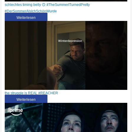
schlechtes timing belly 🙃 #TheSummerITurnedPretty
#DerSommerAlsIchSchönWurde
Weiterlesen
the struggle is REAL #REACHER
Weiterlesen