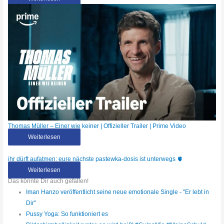
Thomas Müller – Einer wie keiner | Offizieller Trailer | Prime Video
Weiterlesen
ihr dürft aufatmen: eure nächste pastewka-dosis ist unterwegs 🫀
Weiterlesen
Das könnte Dir auch gefallen!
Iman Hanzo veröffentlicht seine neue emotionale Single - "Er lebt in
Dir"
Pussy Yoga: So funktioniert es