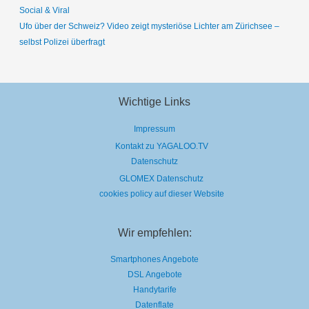
Social & Viral
Ufo über der Schweiz? Video zeigt mysteriöse Lichter am Zürichsee –
selbst Polizei überfragt
Wichtige Links
Impressum
Kontakt zu YAGALOO.TV
Datenschutz
GLOMEX Datenschutz
cookies policy auf dieser Website
Wir empfehlen:
Smartphones Angebote
DSL Angebote
Handytarife
Datenflate