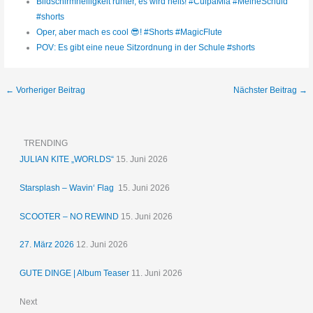
Bildschirmhelligkeit runter, es wird heiß! #CulpaMia #MeineSchuld
#shorts
Oper, aber mach es cool 😎! #Shorts #MagicFlute
POV: Es gibt eine neue Sitzordnung in der Schule #shorts
←
Vorheriger Beitrag
Nächster Beitrag
→
TRENDING
JULIAN KITE „WORLDS“
15. Juni 2026
Starsplash – Wavin‘ Flag
15. Juni 2026
SCOOTER – NO REWIND
15. Juni 2026
27. März 2026
12. Juni 2026
GUTE DINGE | Album Teaser
11. Juni 2026
Next