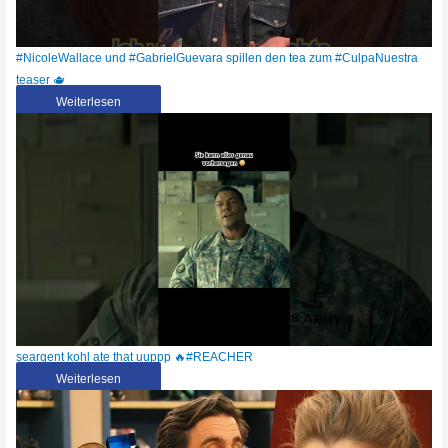
#NicoleWallace und #GabrielGuevara spillen den tea zum #CulpaNuestra
teaser 🫖
Weiterlesen
seargent kohl ate that uuppp 🔥#REACHER
Weiterlesen