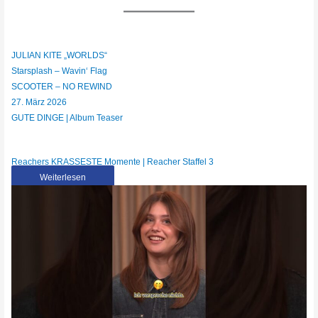
JULIAN KITE „WORLDS“
Starsplash – Wavin‘ Flag
SCOOTER – NO REWIND
27. März 2026
GUTE DINGE | Album Teaser
Reachers KRASSESTE Momente | Reacher Staffel 3
Weiterlesen