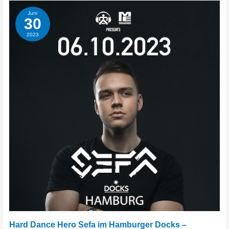
11.11.23
Juni
30
2023
Hard Dance Hero Sefa im Hamburger Docks –