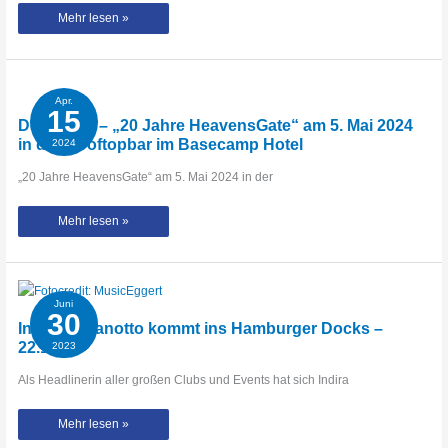
„Strictly
Mehr lesen »
Hard“
–
Die
offizielle
Toxicator-
Hymne
von
Apr.
D-
15
Ceptor
Dortmund – „20 Jahre HeavensGate“ am 5. Mai 2024
in der Rooftopbar im Basecamp Hotel
2024
„20 Jahre HeavensGate“ am 5. Mai 2024 in der
Dortmund
Mehr lesen »
–
„20
Jahre
HeavensGate“
am
5.
Mai
Juni
2024
30
in
Indira Paganotto kommt ins Hamburger Docks –
der
Rooftopbar
22.12.23
2023
im
Basecamp
Hotel
Als Headlinerin aller großen Clubs und Events hat sich Indira
Indira
Mehr lesen »
Paganotto
kommt