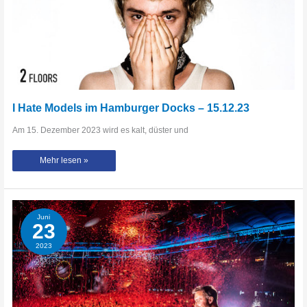
I Hate Models im Hamburger Docks – 15.12.23
Am 15. Dezember 2023 wird es kalt, düster und
I
Mehr lesen »
Hate
Models
im
Hamburger
Docks
–
15.12.23
Juni
23
2023