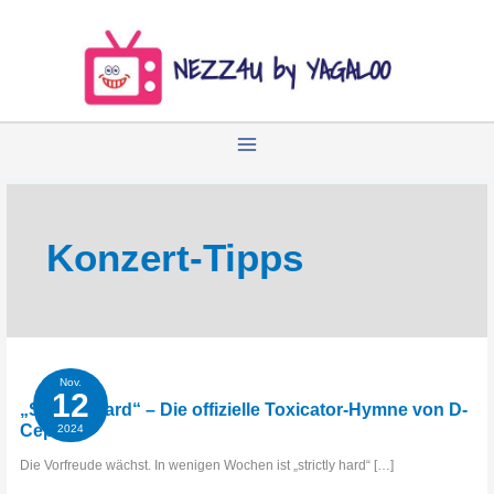
Zum
Inhalt
springen
Konzert-Tipps
Nov.
12
„Strictly Hard“ – Die offizielle Toxicator-Hymne von D-
Ceptor
2024
Die Vorfreude wächst. In wenigen Wochen ist „strictly hard“ […]