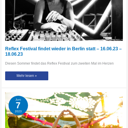
Reflex Festival findet wieder in Berlin statt – 16.06.23 –
18.06.23
Diesen Sommer findet das Reflex Festival zum zweiten Mal im Herzen
Reflex
Mehr lesen »
Festival
findet
wieder
in
Berlin
statt
–
Juni
16.06.23
7
–
18.06.23
2023