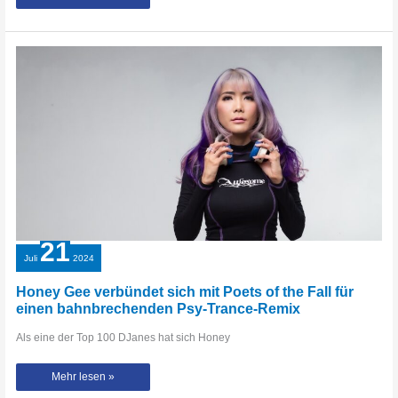
Hanzo
kollaboriert
mit
Quiet
&
Listen
zu
„Circle“
21
Juli
2024
Honey Gee verbündet sich mit Poets of the Fall für
einen bahnbrechenden Psy-Trance-Remix
Als eine der Top 100 DJanes hat sich Honey
Honey
Mehr lesen »
Gee
verbündet