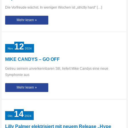
Die Vorfreude wächst. In wenigen Wochen ist „strictly hard“ […]
„Strictly
Mehr lesen »
Hard“
–
Die
offizielle
Toxicator-
Hymne
von
12
D-
Ceptor
Nov.
2024
MIKE CANDYS – GO OFF
Getreu seinem unverkennbaren Stil, liefert Mike Candys eine neue
Symphonie aus
MIKE
Mehr lesen »
CANDYS
–
GO
OFF
14
Okt.
2024
Lilly Palmer elektrisiert mit neuem Release „Hype