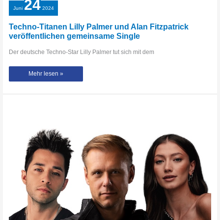
24
Juni
2024
Techno-Titanen Lilly Palmer und Alan Fitzpatrick
veröffentlichen gemeinsame Single
Der deutsche Techno-Star Lilly Palmer tut sich mit dem
Techno-
Mehr lesen »
Titanen
Lilly
Palmer
und
Alan
Fitzpatrick
veröffentlichen
gemeinsame
Single