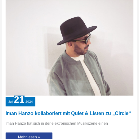
präsentiert
EP
„Blood
Sweat
Tears“
21
Juli
2024
Iman Hanzo kollaboriert mit Quiet & Listen zu „Circle“
Iman Hanzo hat sich in der elektronischen Musikszene einen
Iman
Mehr lesen »