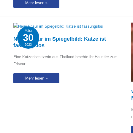
Hippo
Mehr lesen »
stört
Löwen
beim
Stelldichein:
Zuschauer
können
nicht
März
glauben,
30
was
Neue Frisur im Spiegelbild: Katze ist
dann
fassungslos
2023
passiert…
Eine Katzenbesitzerin aus Thailand brachte ihr Haustier zum
Friseur.
Neue
Mehr lesen »
Frisur
im
Spiegelbild:
Katze
ist
fassungslos
M
n