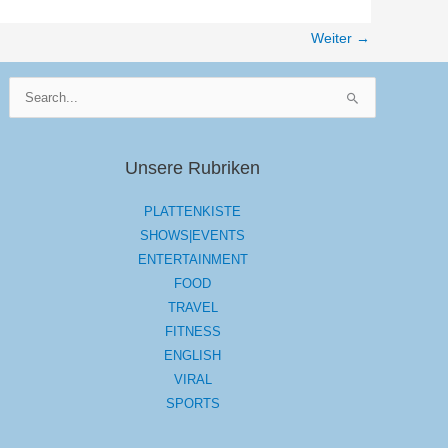
Weiter
→
Suchen
nach:
Unsere Rubriken
PLATTENKISTE
SHOWS|EVENTS
ENTERTAINMENT
FOOD
TRAVEL
FITNESS
ENGLISH
VIRAL
SPORTS