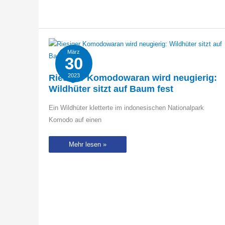
überfragt
März
30
2023
Riesiger Komodowaran wird neugierig:
Wildhüter sitzt auf Baum fest
Ein Wildhüter kletterte im indonesischen Nationalpark
Komodo auf einen
Riesiger
Mehr lesen »
Komodowaran
wird
neugierig:
Wildhüter
sitzt
auf
Baum
fest