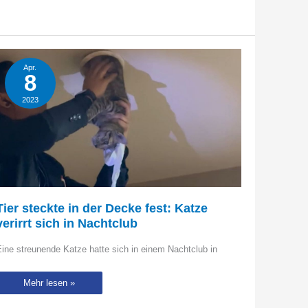
Apr.
8
2023
Tier steckte in der Decke fest: Katze
verirrt sich in Nachtclub
ine streunende Katze hatte sich in einem Nachtclub in
Tier
Mehr lesen »
steckte
in