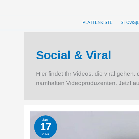
Zum
Inhalt
springen
PLATTENKISTE
SHOWS|
Social & Viral
Hier findet Ihr Videos, die viral gehe
namhaften Videoproduzenten. Jetzt a
Jan.
17
2024