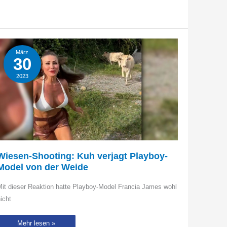
der
Decke
fest:
Katze
verirrt
sich
in
Nachtclub
März
30
2023
Wiesen-Shooting: Kuh verjagt Playboy-
Model von der Weide
it dieser Reaktion hatte Playboy-Model Francia James wohl
icht
Wiesen-
Mehr lesen »