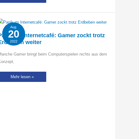
Shooting:
Kuh
verjagt
Playboy-
Model
von
der
Aug.
Weide
20
Panik im Internetcafé: Gamer zockt trotz
Erdbeben weiter
2022
Manche Gamer bringt beim Computerspielen nichts aus dem
Konzept,
Panik
Mehr lesen »
im
Internetcafé:
Gamer
zockt
trotz
Erdbeben
weiter