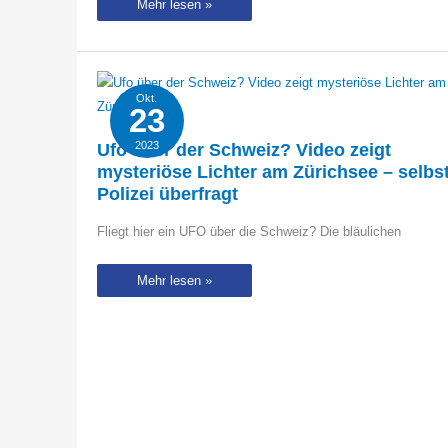
Besucher
Mehr lesen »
in
der
Toilette:
Python
lugt
aus
dem
Okt.
Klo
23
2023
Ufo über der Schweiz? Video zeigt
mysteriöse Lichter am Zürichsee – selbs
Polizei überfragt
Fliegt hier ein UFO über die Schweiz? Die bläulichen
Ufo
Mehr lesen »
über
der
Schweiz?
Video
zeigt
mysteriöse
Lichter
am
Zürichsee
–
selbst
Polizei