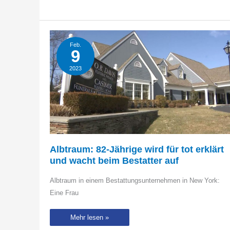
Feb.
9
2023
Albtraum: 82-Jährige wird für tot erklärt
und wacht beim Bestatter auf
Albtraum in einem Bestattungsunternehmen in New York:
Eine Frau
Albtraum:
Mehr lesen »
82-