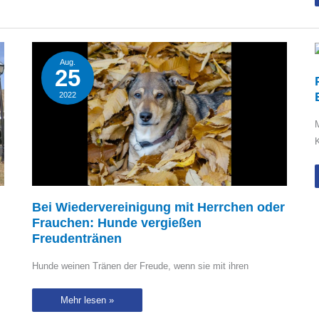
Aug.
25
2022
Bei Wiedervereinigung mit Herrchen oder
Frauchen: Hunde vergießen
Freudentränen
Hunde weinen Tränen der Freude, wenn sie mit ihren
Bei
Mehr lesen »
Wiedervereinigung
mit