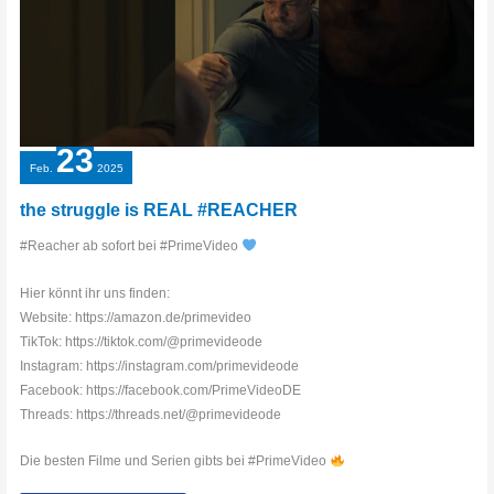
23
Feb.
2025
the struggle is REAL #REACHER
#Reacher ab sofort bei #PrimeVideo
Hier könnt ihr uns finden:
Website: https://amazon.de/primevideo
TikTok: https://tiktok.com/@primevideode
Instagram: https://instagram.com/primevideode
Facebook: https://facebook.com/PrimeVideoDE
Threads: https://threads.net/@primevideode
Die besten Filme und Serien gibts bei #PrimeVideo