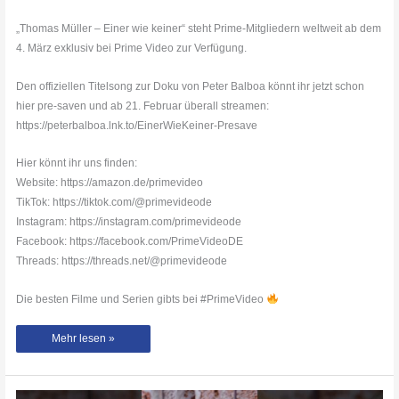
„Thomas Müller – Einer wie keiner“ steht Prime-Mitgliedern weltweit ab dem
4. März exklusiv bei Prime Video zur Verfügung.
Den offiziellen Titelsong zur Doku von Peter Balboa könnt ihr jetzt schon
hier pre-saven und ab 21. Februar überall streamen:
https://peterbalboa.lnk.to/EinerWieKeiner-Presave
Hier könnt ihr uns finden:
Website: https://amazon.de/primevideo
TikTok: https://tiktok.com/@primevideode
Instagram: https://instagram.com/primevideode
Facebook: https://facebook.com/PrimeVideoDE
Threads: https://threads.net/@primevideode
Die besten Filme und Serien gibts bei #PrimeVideo
Thomas
Mehr lesen »
Müller
–
Einer
wie
keiner
|