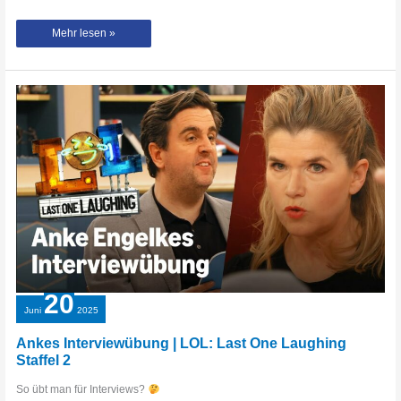
seargent
Mehr lesen »
kohl
ate
that
uuppp
#REACHER
20
Juni
2025
Ankes Interviewübung | LOL: Last One Laughing
Staffel 2
So übt man für Interviews?