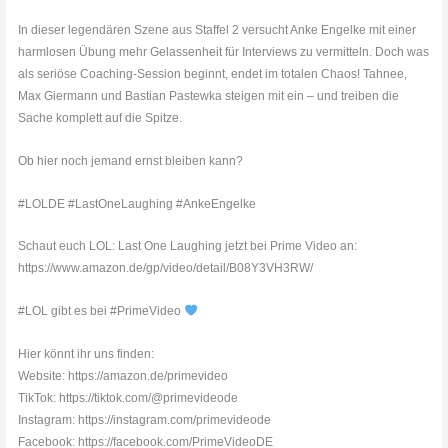
In dieser legendären Szene aus Staffel 2 versucht Anke Engelke mit einer
harmlosen Übung mehr Gelassenheit für Interviews zu vermitteln. Doch was
als seriöse Coaching-Session beginnt, endet im totalen Chaos! Tahnee,
Max Giermann und Bastian Pastewka steigen mit ein – und treiben die
Sache komplett auf die Spitze.
Ob hier noch jemand ernst bleiben kann?
#LOLDE #LastOneLaughing #AnkeEngelke
Schaut euch LOL: Last One Laughing jetzt bei Prime Video an:
https://www.amazon.de/gp/video/detail/B08Y3VH3RW/
#LOL gibt es bei #PrimeVideo
Hier könnt ihr uns finden:
Website: https://amazon.de/primevideo
TikTok: https://tiktok.com/@primevideode
Instagram: https://instagram.com/primevideode
Facebook: https://facebook.com/PrimeVideoDE