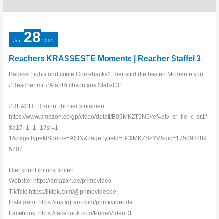
28
Juni
2025
Reachers KRASSESTE Momente | Reacher Staffel 3
Badass Fights und coole Comebacks? Hier sind die besten Momente von
#Reacher mit #AlanRitchson aus Staffel 3!
#REACHER könnt ihr hier streamen:
https://www.amazon.de/gp/video/detail/B09MKZT9N5/ref=atv_sr_fle_c_sr1f
8a17_1_1_1?sr=1-
1&pageTypeIdSource=ASIN&pageTypeId=B09MKZSZYV&qid=175093289
5207
Hier könnt ihr uns finden:
Website: https://amazon.de/primevideo
TikTok: https://tiktok.com/@primevideode
Instagram: https://instagram.com/primevideode
Facebook: https://facebook.com/PrimeVideoDE