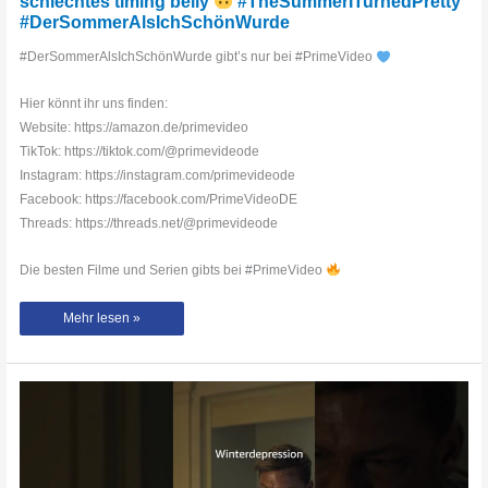
schlechtes timing belly
#TheSummerITurnedPretty
#DerSommerAlsIchSchönWurde
#DerSommerAlsIchSchönWurde gibt’s nur bei #PrimeVideo
Hier könnt ihr uns finden:
Website: https://amazon.de/primevideo
TikTok: https://tiktok.com/@primevideode
Instagram: https://instagram.com/primevideode
Facebook: https://facebook.com/PrimeVideoDE
Threads: https://threads.net/@primevideode
Die besten Filme und Serien gibts bei #PrimeVideo
schlechtes
Mehr lesen »
timing
belly
#TheSummerITurnedPretty
#DerSommerAlsIchSchönWurde