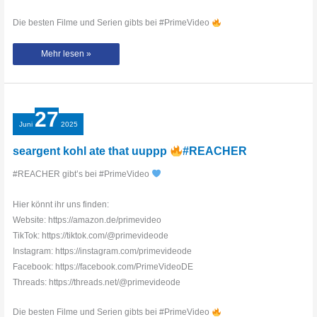
Die besten Filme und Serien gibts bei #PrimeVideo
#NicoleWallace
Mehr lesen »
und
#GabrielGuevara
spillen
den
tea
zum
#CulpaNuestra
27
teaser
Juni
2025
seargent kohl ate that uuppp
#REACHER
#REACHER gibt’s bei #PrimeVideo
Hier könnt ihr uns finden:
Website: https://amazon.de/primevideo
TikTok: https://tiktok.com/@primevideode
Instagram: https://instagram.com/primevideode
Facebook: https://facebook.com/PrimeVideoDE
Threads: https://threads.net/@primevideode
Die besten Filme und Serien gibts bei #PrimeVideo