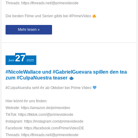
Threads: https://threads.net/@primevideode
Die besten Filme und Serien gibts bei #PrimeVideo
Reachers
Mehr lesen »
KRASSESTE
Momente
|
Reacher
Staffel
3
27
Juni
2025
#NicoleWallace und #GabrielGuevara spillen den tea
zum #CulpaNuestra teaser
#CulpaNuestra seht ihr ab Oktober bei Prime VIdeo
Hier könnt ihr uns finden:
Website: https://amazon.de/primevideo
TikTok: https://tiktok.com/@primevideode
Instagram: https://instagram.com/primevideode
Facebook: https://facebook.com/PrimeVideoDE
Threads: https://threads.net/@primevideode