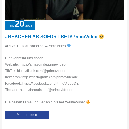
20
Feb.
2025
#REACHER AB SOFORT BEI #PrimeVideo
#REACHER ab sofort bei #PrimeVideo
Hier könnt ihr uns finden:
Website: https://amazon.de/primevideo
TikTok: https://tiktok.com/@primevideode
Instagram: https://instagram.com/primevideode
Facebook: https://facebook.com/PrimeVideoDE
Threads: https://threads.net/@primevideode
Die besten Filme und Serien gibts bei #PrimeVideo
#REACHER
Mehr lesen »
AB
SOFORT
BEI
#PrimeVideo