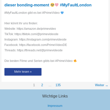
dieser bonding-moment
#MyFaultLondon
#MyFaultLondon gibt es bei #PrimeVideo
Hier könnt ihr uns finden:
Website: https://amazon.de/primevideo
TikTok: https://tiktok.com/@primevideode
Instagram: https://instagram.com/primevideode
Facebook: https://facebook.com/PrimeVideoDE
Threads: https://threads.net/@primevideode
Die besten Filme und Serien gibts bei #PrimeVideo
dieser
Mehr lesen »
bonding-
moment
1
2
…
135
Weiter
→
#MyFaultLondon
Wichtige Links
Impressum