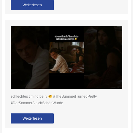
Weiterlesen
schlechtes timing belly
#TheSummerITurnedPretty
#DerSommerAlsIchSchönWurde
Weiterlesen