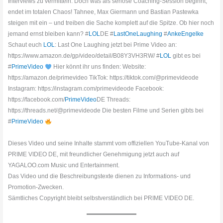
Interviews zu vermitteln. Doch was als seriöse Coaching-Session beginnt,
endet im totalen Chaos! Tahnee, Max Giermann und Bastian Pastewka
steigen mit ein – und treiben die Sache komplett auf die Spitze. Ob hier noch
jemand ernst bleiben kann? #
LOL
DE #
LastOneLaughing
#
AnkeEngelke
Schaut euch
LOL
: Last One Laughing jetzt bei Prime Video an:
https://www.amazon.de/gp/video/detail/B08Y3VH3RW/ #
LOL
gibt es bei
#
PrimeVideo
Hier könnt ihr uns finden: Website:
https://amazon.de/primevideo TikTok: https://tiktok.com/@primevideode
Instagram: https://instagram.com/primevideode Facebook:
https://facebook.com/
PrimeVideo
DE Threads:
https://threads.net/@primevideode Die besten Filme und Serien gibts bei
#
PrimeVideo
Dieses Video und seine Inhalte stammt vom offiziellen YouTube-Kanal von
PRIME VIDEO DE, mit freundlicher Genehmigung jetzt auch auf
YAGALOO.com Music und Entertainment.
Das Video und die Beschreibungstexte dienen zu Informations- und
Promotion-Zwecken.
Sämtliches Copyright bleibt selbstverständlich bei PRIME VIDEO DE.