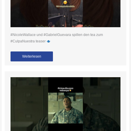
#NicoleWallace und #GabrielGuevara spillen den tea zum
#CulpaNuestra teaser
Weiterlesen