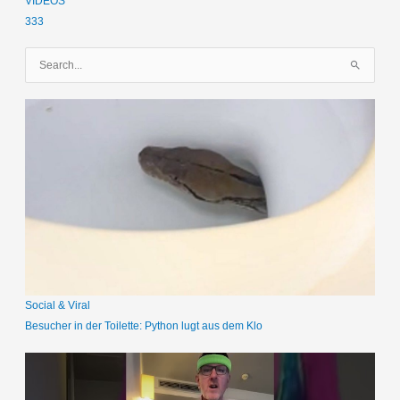
VIDEOS
333
S
u
c
h
e
n
n
a
c
h
:
Social & Viral
Besucher in der Toilette: Python lugt aus dem Klo