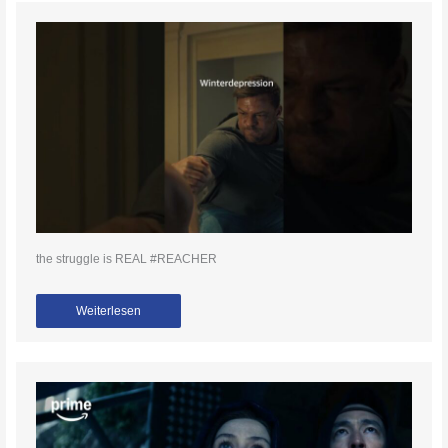
the struggle is REAL #REACHER
Weiterlesen