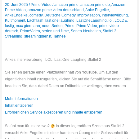
20. Juni 2025
/
Prime Video
/
amazon prime
,
amazon prime de
,
Amazon
Prime Video
,
amazon prime video deutschland
,
Anke Engelke
,
AnkeEngelke
,
comedy
,
Deutsche Comedy
,
Improvisation
,
Interviewübung
,
Kultmoment
,
Lachflash
,
last one laughing
,
LastOneLaughing
,
lol
,
LOLDE
,
lustig
,
max giermann
,
neue Serien
,
Prime
,
Prime Video
,
prime video
deutsch
,
PrimeVideo
,
serien und filme
,
Serien-Neuheiten
,
Staffel 2
,
Streaming
,
streamingdienst
,
Tahnee
Ankes Interviewübung | LOL: Last One Laughing Staffel 2
Sie sehen gerade einen Platzhalterinhalt von
YouTube
. Um auf den
eigentlichen Inhalt zuzugreifen, klicken Sie auf die Schaltfläche unten. Bitte
beachten Sie, dass dabei Daten an Drittanbieter weitergegeben werden.
Mehr Informationen
Inhalt entsperren
Erforderlichen Service akzeptieren und Inhalte entsperren
So übt man für Interviews?
In dieser legendären Szene aus Staffel 2
versucht Anke Engelke mit einer harmlosen Übung mehr Gelassenheit für