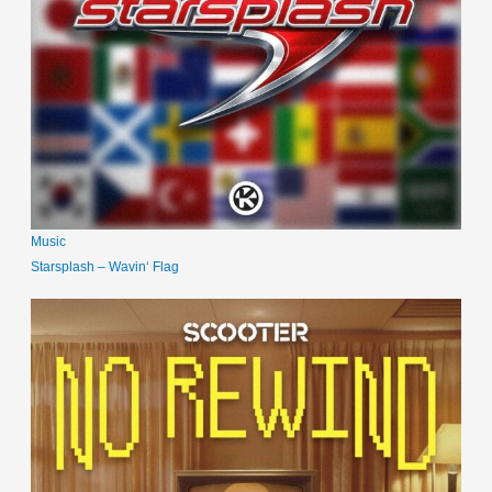
Music
Starsplash – Wavin‘ Flag