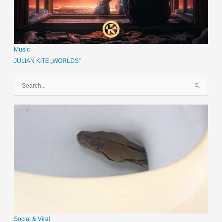
Music
JULIAN KITE „WORLDS“
S
u
c
h
e
n
n
a
c
h
:
Social & Viral