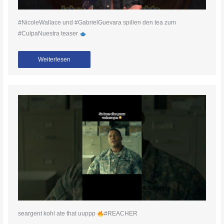
#NicoleWallace und #GabrielGuevara spillen den tea zum
#CulpaNuestra teaser
Weiterlesen
seargent kohl ate that uuppp
#REACHER