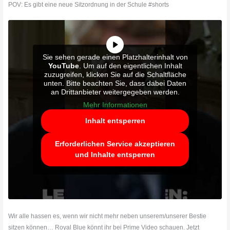
POV: Es gibt eine neue Sitzordnung in der Schule #shorts
Sie sehen gerade einen Platzhalterinhalt von
YouTube
. Um auf den eigentlichen Inhalt
zuzugreifen, klicken Sie auf die Schaltfläche
unten. Bitte beachten Sie, dass dabei Daten
an Drittanbieter weitergegeben werden.
Mehr Informationen
Inhalt entsperren
Erforderlichen Service akzeptieren
und Inhalte entsperren
Wir alle hassen es, wenn wir nicht mehr neben unserem/unserer Bestie
sitzen können… Royal Blue könnt ihr bei Prime Video schauen. Jetzt