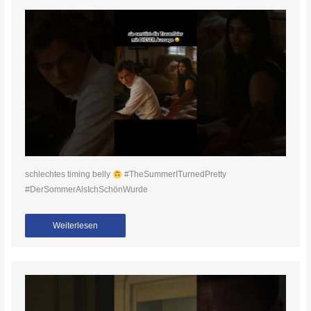
schlechtes timing belly
#TheSummerITurnedPretty
#DerSommerAlsIchSchönWurde
Weiterlesen