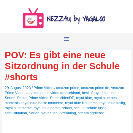
Zum
Inhalt
springen
POV: Es gibt eine neue
Sitzordnung in der Schule
#shorts
29. August 2023
/
Prime Video
/
amazon prime
,
amazon prime de
,
Amazon
Prime Video
,
amazon prime video deutschland
,
best of royal blue
,
neue
Serien
,
Prime
,
Prime Video
,
PrimeVideoDE
,
royal blue
,
royal blue best
moments
,
royal blue beste momente
,
royal blue film prime
,
royal blue lustig
,
royal blue meme
,
royal blue prime
,
school
,
schule
,
schule lustig
,
schulsituation
,
Serien-Neuheiten
,
Streaming
,
streamingdienst