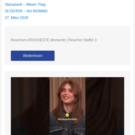
Starsplash – Wavin‘ Flag
SCOOTER – NO REWIND
27. März 2026
Reachers KRASSESTE Momente | Reacher Staffel 3
Weiterlesen