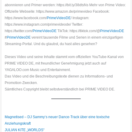
abonnieren und Primer werden: https://bit.ly/38dtsNs Mehr von Prime Video:
Offizielle Webseite: https://www.amazon.de/primevideo Facebook:
https://www.facebook.com/
PrimeVideoDE
/ Instagram:
https://www.instagram.com/primevideode/ Twitter:
https://twitter.com/
PrimeVideoDE
TikTok: https://tiktok.com/@
PrimeVideoDE
#
PrimeVideoDE
vereint tausende Filme und Serien in einem einzigartigen
Streaming-Portal. Und du glaubst, du hast alles gesehen?
Dieses Video und seine Inhalte stammt vom offiziellen YouTube-Kanal von
PRIME VIDEO DE, mit freundlicher Genehmigung jetzt auch auf
YAGALOO.com Music und Entertainment.
Das Video und die Beschreibungstexte dienen zu Informations- und
Promotion-Zwecken.
Sämtliches Copyright bleibt selbstverständlich bei PRIME VIDEO DE.
Magnetised – DJ Sammy‘s neuer Dance-Track über eine toxische
Anziehungskraft
JULIAN KITE „WORLDS“