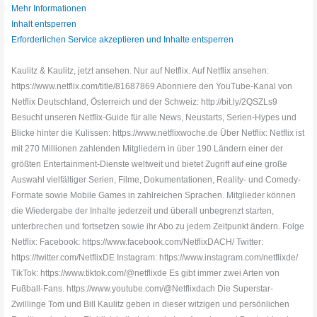
Mehr Informationen
Inhalt entsperren
Erforderlichen Service akzeptieren und Inhalte entsperren
Kaulitz & Kaulitz, jetzt ansehen. Nur auf Netflix. Auf Netflix ansehen:
https://www.netflix.com/title/81687869 Abonniere den YouTube-Kanal von
Netflix Deutschland, Österreich und der Schweiz: http://bit.ly/2QSZLs9
Besucht unseren Netflix-Guide für alle News, Neustarts, Serien-Hypes und
Blicke hinter die Kulissen: https://www.netflixwoche.de Über Netflix: Netflix ist
mit 270 Millionen zahlenden Mitgliedern in über 190 Ländern einer der
größten Entertainment-Dienste weltweit und bietet Zugriff auf eine große
Auswahl vielfältiger Serien, Filme, Dokumentationen, Reality- und Comedy-
Formate sowie Mobile Games in zahlreichen Sprachen. Mitglieder können
die Wiedergabe der Inhalte jederzeit und überall unbegrenzt starten,
unterbrechen und fortsetzen sowie ihr Abo zu jedem Zeitpunkt ändern. Folge
Netflix: Facebook: https://www.facebook.com/NetflixDACH/ Twitter:
https://twitter.com/NetflixDE Instagram: https://www.instagram.com/netflixde/
TikTok: https://www.tiktok.com/@netflixde Es gibt immer zwei Arten von
Fußball-Fans. https://www.youtube.com/@Netflixdach Die Superstar-
Zwillinge Tom und Bill Kaulitz geben in dieser witzigen und persönlichen