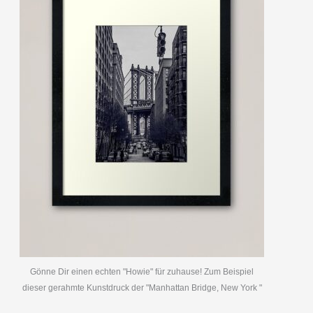
Gönne Dir einen echten "Howie" für zuhause! Zum Beispiel
dieser gerahmte Kunstdruck der "Manhattan Bridge, New York "