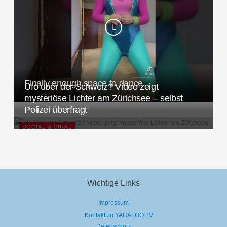
Finally enough space to dance
Ufo über der Schweiz? Video zeigt
mysteriöse Lichter am Zürichsee – selbst
Polizei überfragt
SOCIAL & VIRAL
Wichtige Links
Impressum
Kontakt zu YAGALOO.TV
Datenschutz