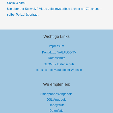
Social & Viral
Ufo über der Schweiz? Video zeigt mysteriöse Lichter am Zürichsee –
selbst Polizei überfragt
Wichtige Links
Impressum
Kontakt zu YAGALOO.TV
Datenschutz
GLOMEX Datenschutz
cookies policy auf dieser Website
Wir empfehlen:
Smartphones Angebote
DSL Angebote
Handytarife
Datenflate