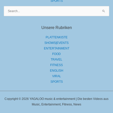
SPORTS
Suchen
nach:
Unsere Rubriken
PLATTENKISTE
SHOWS|EVENTS
ENTERTAINMENT
FOOD
TRAVEL
FITNESS
ENGLISH
VIRAL
SPORTS
Copyright © 2026 YAGALOO music & entertainment | Die besten Videos aus
Music, Entertainment, Fitness, News