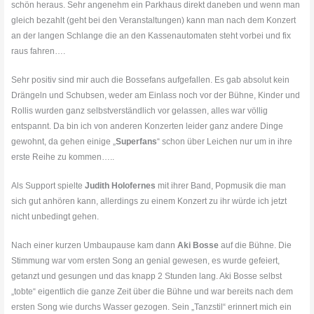
schön heraus. Sehr angenehm ein Parkhaus direkt daneben und wenn man
gleich bezahlt (geht bei den Veranstaltungen) kann man nach dem Konzert
an der langen Schlange die an den Kassenautomaten steht vorbei und fix
raus fahren….
Sehr positiv sind mir auch die Bossefans aufgefallen. Es gab absolut kein
Drängeln und Schubsen, weder am Einlass noch vor der Bühne, Kinder und
Rollis wurden ganz selbstverständlich vor gelassen, alles war völlig
entspannt. Da bin ich von anderen Konzerten leider ganz andere Dinge
gewohnt, da gehen einige „
Superfans
“ schon über Leichen nur um in ihre
erste Reihe zu kommen…..
Als Support spielte
Judith Holofernes
mit ihrer Band, Popmusik die man
sich gut anhören kann, allerdings zu einem Konzert zu ihr würde ich jetzt
nicht unbedingt gehen.
Nach einer kurzen Umbaupause kam dann
Aki Bosse
auf die Bühne. Die
Stimmung war vom ersten Song an genial gewesen, es wurde gefeiert,
getanzt und gesungen und das knapp 2 Stunden lang. Aki Bosse selbst
„tobte“ eigentlich die ganze Zeit über die Bühne und war bereits nach dem
ersten Song wie durchs Wasser gezogen. Sein „Tanzstil“ erinnert mich ein