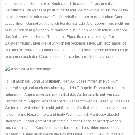
klein wenig an Grönemeyer, Beides sind „begnadete“ Tänzer mit viel
Selbstironie. Ich war sehr positiv überrascht wie rockig die Musik von Bosse
ist, auch wenn es mir schwer fällt ihn wirklich einem musikalischen Genre
zuzuordnen. Gänsehaut hatte ich bei der Ballade „Vier Leben“ , die nicht nur
musikalisch sehr gelungen ist, sondern auch einen wirklich tollen Text ohne
das übliche Herzschmerz Thema hat. Eigentlich bin ich kein großer
Balladenfreund , aber die ist wirklich toll besonders live. Ein Texthänger bei
„so oder so“ wurde mit Humor überspielt, aber gerade solche kleinen Dinge
machen ja auch den Charme eines Konzertes aus. Nobody is perfect….
Toll ist auch der Song „
3 Millionen
„, den Aki Bosse mitten im Publikum
stehend singt und auch das ohne irgendein Drängeln. Es war ein rundum
gelungener Abend gewesen und selbst das Wetter spielte mit. Ein paar
Tropfen beim Support, aber ansonsten war es trocken gewesen, gut das das
Wetter den Wetterbericht nicht gehört hatte. Musikalisch und auch von den
Texten (ohne Herzschmerz und heile Welt) hat mich Aki Bosse absolut
überzeugt. Es war garantiert nicht mein letztes Bosse Konzert gewesen,
auch wenn ich die Karte beim nächsten Konzert bezahlen muss. Ich habe
mir anschließend auch gleich die Box mit Live-CD und Live-DVD bestellt,