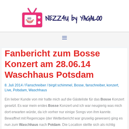
Zum
Inhalt
springen
Fanbericht zum Bosse
Konzert am 28.06.14
Waschhaus Potsdam
8. Juli 2014
/
Fanschreiber
/
birgit schimmel
,
Bosse
,
fanschreiber
,
konzert
,
Live
,
Potsdam
,
Waschhaus
Ein lieber Kunde von mir hatte mich auf die Gästeliste für das
Bosse
Konzert
gesetzt. Es war mein erstes
Bosse
Konzert und ich war neugierig was mich
dort erwarten würde, da ich vorher nur einige Songs von ihm kannte.
Bewaffnet mit Regencape (der Wetterbericht war gruselig gewesen) ging es
nun zum
Waschhaus
nach
Potdam
. Die Location stellte sich als richtig