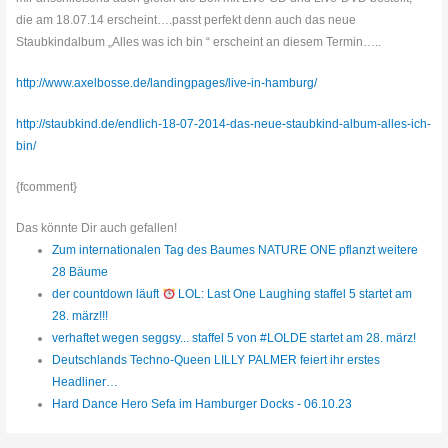
die am 18.07.14 erscheint….passt perfekt denn auch das neue
Staubkindalbum „Alles was ich bin “ erscheint an diesem Termin…..
http://www.axelbosse.de/landingpages/live-in-hamburg/
http://staubkind.de/endlich-18-07-2014-das-neue-staubkind-album-alles-ich-
bin/
{fcomment}
Das könnte Dir auch gefallen!
Zum internationalen Tag des Baumes NATURE ONE pflanzt weitere
28 Bäume
der countdown läuft
LOL: Last One Laughing staffel 5 startet am
28. märz!!!
verhaftet wegen seggsy... staffel 5 von #LOLDE startet am 28. märz!
Deutschlands Techno-Queen LILLY PALMER feiert ihr erstes
Headliner…
Hard Dance Hero Sefa im Hamburger Docks - 06.10.23