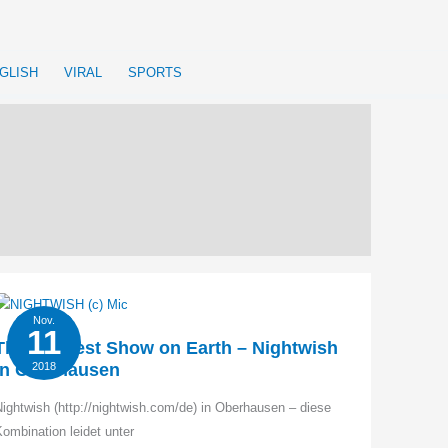
GLISH
VIRAL
SPORTS
Nov.
11
The greatest Show on Earth – Nightwish
in Oberhausen
2018
ightwish (http://nightwish.com/de) in Oberhausen – diese
ombination leidet unter