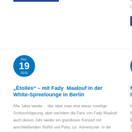
Renntag
2016
C
erfolgreich:
Heitere
Stimmung
&
tolle
Musik!
Dez.
19
2015
„Étoiles“ – mit Fady Maalouf in der
White-Spreelounge in Berlin
Alle Jahre wieder… das wäre zwar eine etwas voreilige
W
Schlussfolgerung, aber nachdem die Fans von Fady Maalouf
M
auch dieses Jahr wieder ein grandioses Konzert mit
anschließendem Buffet und Party zur Adventszeit in der
e