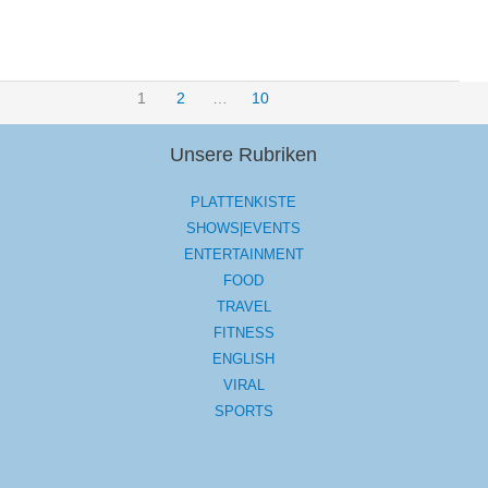
1
2
…
10
Unsere Rubriken
PLATTENKISTE
SHOWS|EVENTS
ENTERTAINMENT
FOOD
TRAVEL
FITNESS
ENGLISH
VIRAL
SPORTS