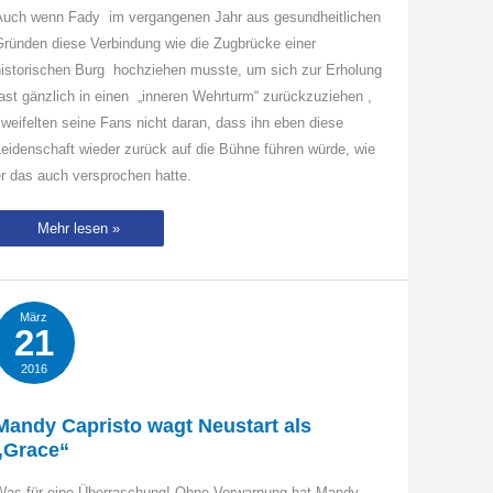
Auch wenn Fady im vergangenen Jahr aus gesundheitlichen
ründen diese Verbindung wie die Zugbrücke einer
historischen Burg hochziehen musste, um sich zur Erholung
ast gänzlich in einen „inneren Wehrturm“ zurückzuziehen ,
weifelten seine Fans nicht daran, dass ihn eben diese
eidenschaft wieder zurück auf die Bühne führen würde, wie
r das auch versprochen hatte.
Passion
Mehr lesen »
–
Fady
Maalouf
im
Roten
Salon
März
der
21
Volksbühne,
Berlin
2016
Mandy Capristo wagt Neustart als
„Grace“
Was für eine Überraschung! Ohne Vorwarnung hat Mandy