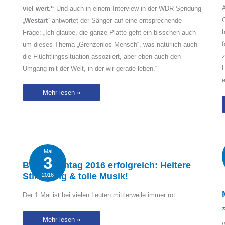
viel wert.“
Und auch in einem Interview in der WDR-Sendung
G
„
Westart
“ antwortet der Sänger auf eine entsprechende
Frage: „Ich glaube, die ganze Platte geht ein bisschen auch
f
um dieses Thema „Grenzenlos Mensch“, was natürlich auch
z
die Flüchtlingssituation assoziiert, aber eben auch den
L
Umgang mit der Welt, in der wir gerade leben.“
e
Albumreview:
Mehr lesen »
Stefan
Jürgens
–
„Grenzenlos
Mensch“
Mai
3
BILD-Renntag 2016 erfolgreich: Heitere
Stimmung & tolle Musik!
2016
Der 1.Mai ist bei vielen Leuten mittlerweile immer rot
BILD-
Mehr lesen »