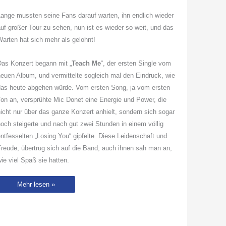
ange mussten seine Fans darauf warten, ihn endlich wieder
uf großer Tour zu sehen, nun ist es wieder so weit, und das
arten hat sich mehr als gelohnt!
as Konzert begann mit „
Teach Me
“, der ersten Single vom
euen Album, und vermittelte sogleich mal den Eindruck, wie
das heute abgehen würde. Vom ersten Song, ja vom ersten
on an, versprühte Mic Donet eine Energie und Power, die
icht nur über das ganze Konzert anhielt, sondern sich sogar
och steigerte und nach gut zwei Stunden in einem völlig
ntfesselten „Losing You“ gipfelte. Diese Leidenschaft und
reude, übertrug sich auf die Band, auch ihnen sah man an,
ie viel Spaß sie hatten.
Mic
Mehr lesen »
Donet:
Mit
Soul,
Funk
und
R‘n‘B