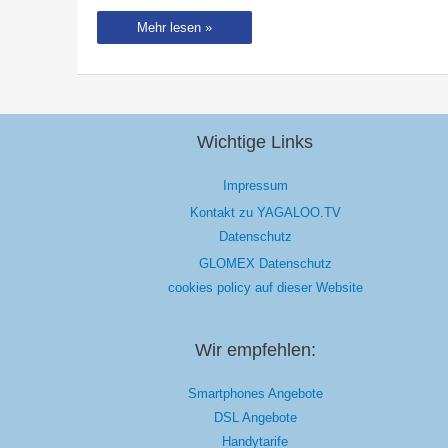
Konzertbericht:
Mehr lesen »
Max
Giesinger
&
friends
–
Tollhaus,
Karlsruhe
27.12.2015
Wichtige Links
Impressum
Kontakt zu YAGALOO.TV
Datenschutz
GLOMEX Datenschutz
cookies policy auf dieser Website
Wir empfehlen:
Smartphones Angebote
DSL Angebote
Handytarife