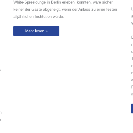
White-Spreelounge in Berlin erleben konnten, wäre sicher
L
keiner der Gäste abgeneigt, wenn der Anlass zu einer festen
a
alljährlichen Institution würde.
W
„Étoiles“
Mehr lesen »
–
D
mit
Fady
n
Maalouf
in
der
White-
T
Spreelounge
in
n
Berlin
s
n
e
F
w
n
e