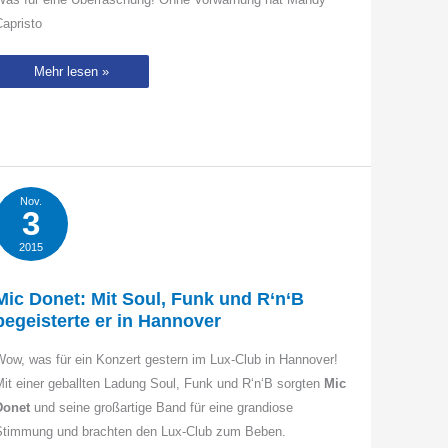
apristo
Mandy
Mehr lesen »
Capristo
wagt
Neustart
als
„Grace“
Nov.
3
2015
Mic Donet: Mit Soul, Funk und R‘n‘B
begeisterte er in Hannover
ow, was für ein Konzert gestern im Lux-Club in Hannover!
it einer geballten Ladung Soul, Funk und R‘n‘B sorgten
Mic
Donet
und seine großartige Band für eine grandiose
Stimmung und brachten den Lux-Club zum Beben.