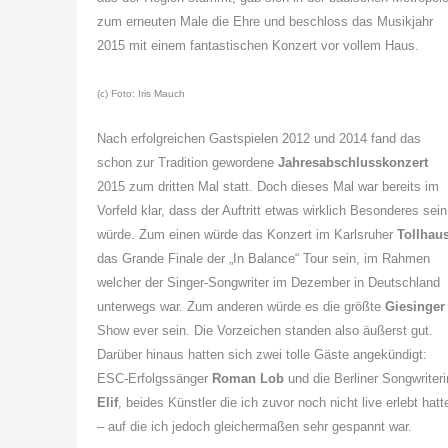
zum erneuten Male die Ehre und beschloss das Musikjahr
2015 mit einem fantastischen Konzert vor vollem Haus.
(c) Foto: Iris Mauch
Nach erfolgreichen Gastspielen 2012 und 2014 fand das
schon zur Tradition gewordene
Jahresabschlusskonzert
2015 zum dritten Mal statt. Doch dieses Mal war bereits im
Vorfeld klar, dass der Auftritt etwas wirklich Besonderes sein
würde. Zum einen würde das Konzert im Karlsruher
Tollhau
das Grande Finale der „In Balance“ Tour sein, im Rahmen
welcher der Singer-Songwriter im Dezember in Deutschland
unterwegs war. Zum anderen würde es die größte
Giesinger
Show ever sein. Die Vorzeichen standen also äußerst gut.
Darüber hinaus hatten sich zwei tolle Gäste angekündigt:
ESC-Erfolgssänger
Roman Lob
und die Berliner Songwriteri
Elif
, beides Künstler die ich zuvor noch nicht live erlebt hatt
– auf die ich jedoch gleichermaßen sehr gespannt war.