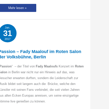
The
Mehr lesen »
greatest
Show
on
Earth
–
Nightwish
Jan.
in
31
Oberhausen
2017
Passion – Fady Maalouf im Roten Salon
der Volksbühne, Berlin
Passion
“ – der Titel von
Fady Maaloufs
Konzert im
Roten
Salon
in Berlin war nicht nur ein Hinweis auf das, was
esucher erwarten durften, sondern die Leidenschaft zur
usik bildet seit langem auch die Brücke, welche den
ünstler mit seinen Fans verbindet, die seit vielen Jahren
us allen Ecken Europas anreisen, um seine einzigartige
Stimme live genießen zu können.