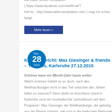
( https://www.facebook.com/wtofficial/?
fref=ts ; http://www.within-temptation.com/ ) mag ich schon
lange,
Within
Mehr lesen »
Temptation
beim
Fortarock
Festival
2016
Dez.
28
Konzertbericht: Max Giesinger & friends
– Tollhaus, Karlsruhe 27.12.2015
2015
Schöner kann ein (Musik-)Jahr kaum enden
Welch schönes Gefühl ist es doch, nach den
Weihnachtstagen nicht in das Tief zwischen den Jahren
fallen zu müssen?! Denn direkt im Anschluss stand in
Karlsruhe noch ein musikalischer Leckerbissen auf dem
Programm: Max Giesinger, der Wahlhamburger, der gebürtig
aus der Region stammt, gab sich in der badischen Metropol