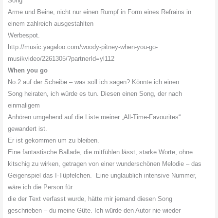
Song
Arme und Beine, nicht nur einen Rumpf in Form eines Refrains in
einem zahlreich ausgestahlten
Werbespot.
http://music.yagaloo.com/
woody-pitney-when-you-go-
musikvideo/2261305/?partnerId=
yl112
When you go
No.2 auf der Scheibe – was soll ich sagen? Könnte ich einen
Song heiraten, ich würde es tun. Diesen einen Song, der nach
einmaligem
Anhören umgehend auf die Liste meiner „All-Time-Favourites“
gewandert ist.
Er ist gekommen um zu bleiben.
Eine fantastische Ballade, die mitfühlen lässt, starke Worte, ohne
kitschig zu wirken, getragen von einer wunderschönen Melodie – das
Geigenspiel das I-Tüpfelchen. Eine unglaublich intensive Nummer,
wäre ich die Person für
die der Text verfasst wurde, hätte mir jemand diesen Song
geschrieben – du meine Güte. Ich würde den Autor nie wieder