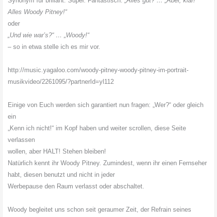
Synonym für brillant. Super. Fantastisch.
„Alles gut?“… „Aber, klar!
Alles Woody Pitney!“
oder
„Und wie war’s?“ … „Woody!“
– so in etwa stelle ich es mir vor.
http://music.yagaloo.com/
woody-pitney-woody-pitney-im-
portrait-
musikvideo/2261095/?
partnerId=yl112
Einige von Euch werden sich garantiert nun fragen: „Wer?“ oder gleich
ein
„Kenn ich nicht!“ im Kopf haben und weiter scrollen, diese Seite
verlassen
wollen, aber HALT! Stehen bleiben!
Natürlich kennt ihr Woody Pitney. Zumindest, wenn ihr einen Fernseher
habt, diesen benutzt und nicht in jeder
Werbepause den Raum verlasst oder abschaltet.
Woody begleitet uns schon seit geraumer Zeit, der Refrain seines