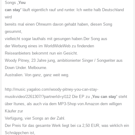
Songs „
You
can stay
“ läuft eigentlich rauf und runter. Ich wette halb Deutschland
wird
bereits mal einen Ohrwurm davon gehabt haben, diesen Song
gesummt,
vielleicht sogar lauthals mit gesungen haben.Der Song aus
der Werbung eines im WorldWideWeb zu findenden
Reiseanbieters bekommt nun ein Gesicht.
Woody Pitney, 23 Jahre jung, ambitionierter Singer / Songwriter aus
Down Under. Melbourne.
Australien. Von ganz, ganz weit weg.
http://music.yagaloo.com/
woody-pitney-you-can-stay-
musikvideo/2261307/?partnerId=
yl112 Die EP zu „
You can stay
“ steht
über Itunes, als auch via dem MP3-Shop von Amazon dem willigen
Käufer zur
Verfügung, vier Songs an der Zahl.
Der Preis für das gesamte Werk liegt bei ca 2,50 EUR, was wirklich ein
Schnäppchen ist,