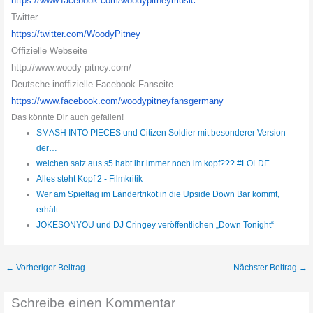
https://www.facebook.com/
woodypitneymusic
Twitter
https://twitter.com/
WoodyPitney
Offizielle Webseite
http://www.woody-pitney.com/
Deutsche inoffizielle Facebook-Fanseite
https://www.facebook.com/
woodypitneyfansgermany
Das könnte Dir auch gefallen!
SMASH INTO PIECES und Citizen Soldier mit besonderer Version
der…
welchen satz aus s5 habt ihr immer noch im kopf??? #LOLDE…
Alles steht Kopf 2 - Filmkritik
Wer am Spieltag im Ländertrikot in die Upside Down Bar kommt,
erhält…
JOKESONYOU und DJ Cringey veröffentlichen „Down Tonight“
←
Vorheriger Beitrag
Nächster Beitrag
→
Schreibe einen Kommentar