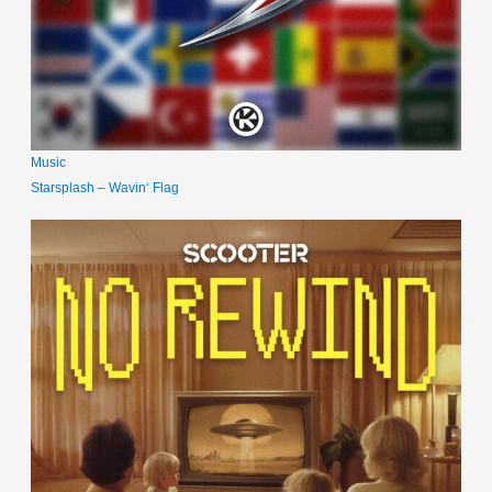
Music
Starsplash – Wavin‘ Flag