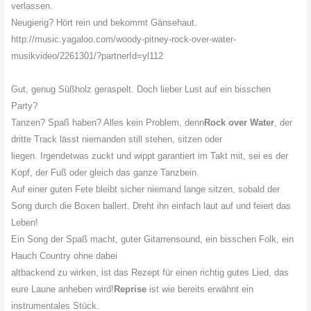
verlassen.
Neugierig? Hört rein und bekommt Gänsehaut.
http://music.yagaloo.com/
woody-pitney-rock-over-water-
musikvideo/2261301/?partnerId=
yl112
Gut, genug Süßholz geraspelt. Doch lieber Lust auf ein bisschen
Party?
Tanzen? Spaß haben? Alles kein Problem, denn
Rock over Water
, der
dritte Track lässt niemanden still stehen, sitzen oder
liegen. Irgendetwas zuckt und wippt garantiert im Takt mit, sei es der
Kopf, der Fuß oder gleich das ganze Tanzbein.
Auf einer guten Fete bleibt sicher niemand lange sitzen, sobald der
Song durch die Boxen ballert. Dreht ihn einfach laut auf und feiert das
Leben!
Ein Song der Spaß macht, guter Gitarrensound, ein bisschen Folk, ein
Hauch Country ohne dabei
altbackend zu wirken, ist das Rezept für einen richtig gutes Lied, das
eure Laune anheben wird!
Reprise
ist wie bereits erwähnt ein
instrumentales Stück.