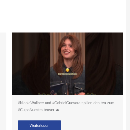
#NicoleWallace und #GabrielGuevara spillen den tea zum
#CulpaNuestra teaser 🫖
Weiterlesen