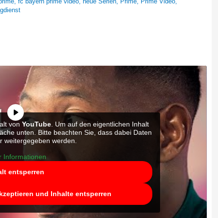
prime
,
fc bayern prime video
,
neue Serien
,
Prime
,
Prime Video
,
gdienst
alt von
YouTube
. Um auf den eigentlichen Inhalt
fläche unten. Bitte beachten Sie, dass dabei Daten
er weitergegeben werden.
 Informationen
alt entsperren
akzeptieren und Inhalte entsperren