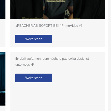
#REACHER AB SOFORT BEI #PrimeVideo 🥹
Weiterlesen
ihr dürft aufatmen: eure nächste pastewka-dosis ist
unterwegs 🫀
Weiterlesen