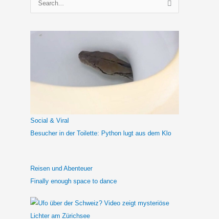
u
c
h
e
n
n
a
c
h
Social & Viral
:
Besucher in der Toilette: Python lugt aus dem Klo
Reisen und Abenteuer
Finally enough space to dance