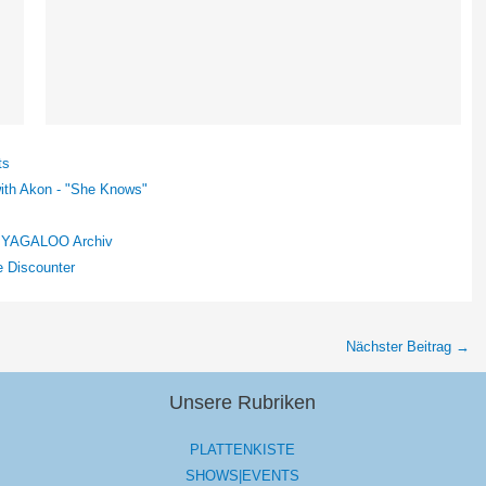
ts
with Akon - "She Knows"
m YAGALOO Archiv
e Discounter
Nächster Beitrag
→
Unsere Rubriken
PLATTENKISTE
SHOWS|EVENTS