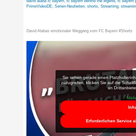
david alaba fc bayern
,
fc bayern behind the legend
,
fc bayern 
PrimeVideoDE
,
Serien-Neuheiten
,
shorts
,
Streaming
,
streamin
David Alabas emotionaler Weggang vom FC Bayern #Shorts
Sie sehen gerade einen Platzhalterinh
zuzugreifen, klicken Sie auf die Schalt
an Drittanbiet
Mehr
Inh
Erforderlichen Service 