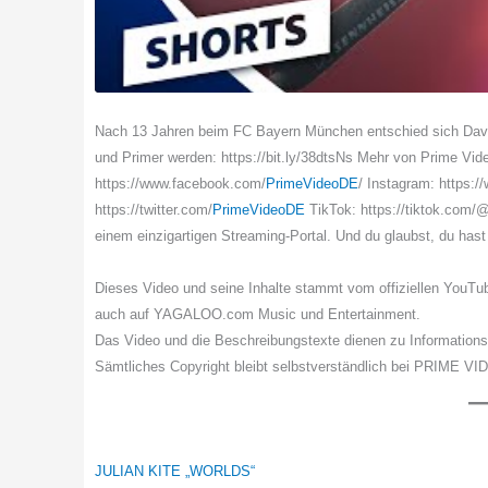
Nach 13 Jahren beim FC Bayern München entschied sich Davi
und Primer werden: https://bit.ly/38dtsNs Mehr von Prime Vid
https://www.facebook.com/
PrimeVideoDE
/ Instagram: https:/
https://twitter.com/
PrimeVideoDE
TikTok: https://tiktok.com/
einem einzigartigen Streaming-Portal. Und du glaubst, du has
Dieses Video und seine Inhalte stammt vom offiziellen YouT
auch auf YAGALOO.com Music und Entertainment.
Das Video und die Beschreibungstexte dienen zu Information
Sämtliches Copyright bleibt selbstverständlich bei PRIME V
JULIAN KITE „WORLDS“