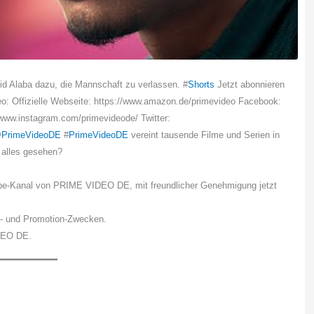
d Alaba dazu, die Mannschaft zu verlassen. #
Shorts
Jetzt abonnieren
eo: Offizielle Webseite: https://www.amazon.de/primevideo Facebook:
/www.instagram.com/primevideode/ Twitter:
@
PrimeVideoDE
#
PrimeVideoDE
vereint tausende Filme und Serien in
t alles gesehen?
ube-Kanal von PRIME VIDEO DE, mit freundlicher Genehmigung jetzt
s- und Promotion-Zwecken.
IDEO DE.