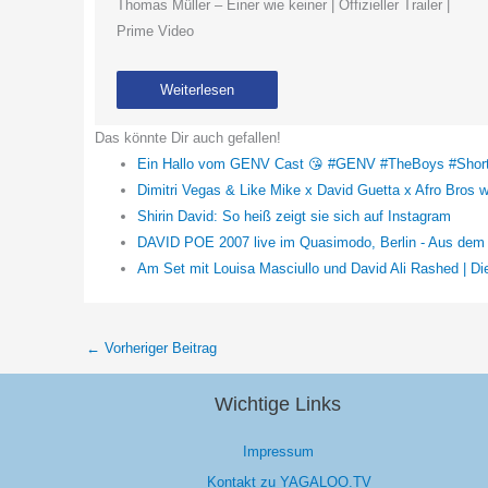
Thomas Müller – Einer wie keiner | Offizieller Trailer |
Prime Video
Weiterlesen
Das könnte Dir auch gefallen!
Ein Hallo vom GENV Cast 😘 #GENV #TheBoys #Shor
Dimitri Vegas & Like Mike x David Guetta x Afro Bros 
Shirin David: So heiß zeigt sie sich auf Instagram
DAVID POE 2007 live im Quasimodo, Berlin - Aus de
Am Set mit Louisa Masciullo und David Ali Rashed | Di
←
Vorheriger Beitrag
Wichtige Links
Impressum
Kontakt zu YAGALOO.TV