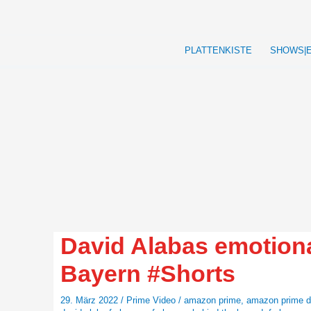
Zum
Inhalt
springen
PLATTENKISTE
SHOWS|
David Alabas emotio
Bayern #Shorts
29. März 2022
/
Prime Video
/
amazon prime
,
amazon prime 