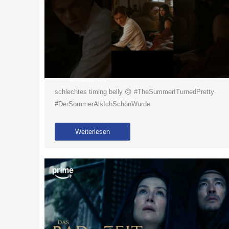
schlechtes timing belly 🙃 #TheSummerITurnedPretty
#DerSommerAlsIchSchönWurde
Weiterlesen