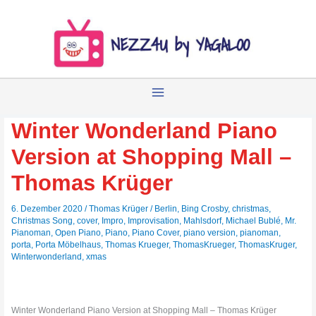
Zum
Inhalt
springen
Winter Wonderland Piano
Version at Shopping Mall –
Thomas Krüger
6. Dezember 2020
/
Thomas Krüger
/
Berlin
,
Bing Crosby
,
christmas
,
Christmas Song
,
cover
,
Impro
,
Improvisation
,
Mahlsdorf
,
Michael Bublé
,
Mr.
Pianoman
,
Open Piano
,
Piano
,
Piano Cover
,
piano version
,
pianoman
,
porta
,
Porta Möbelhaus
,
Thomas Krueger
,
ThomasKrueger
,
ThomasKruger
,
Winterwonderland
,
xmas
Winter Wonderland Piano Version at Shopping Mall – Thomas Krüger