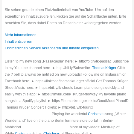
Sie sehen gerade einen Platzhalterinhalt von
YouTube
. Um auf den
eigentlichen Inhalt zuzugreifen, klicken Sie auf die Schaltfläche unten. Bitte
beachten Sie, dass dabei Daten an Drittanbieter weitergegeben werden.
Mehr Informationen
Inhalt entsperren
Erforderlichen Service akzeptieren und Inhalte entsperren
Listen to my new song „Passacaglia“ here: ► http://bit.ly/tk-passac Subscribe
to my Youtube channel here: ► http://bit.ly/Subscribe_
ThomasKrüger
Click
the ? bell to always be notified on new uploads! Follow me on Instagram or
Facebook here: ► https://linktr.ee/thomaskrueger.official Get Thomas Krüger
Sheet Music here: ► https://bit.ly/tk-sheets Learn piano songs quickly and
easily with this app: ► https://tinyurl.com/TKruger-flowkey My favorite piano
songs in a Spotify playlist: ► https://thomaskrueger.lnk.to/GoodMoodPianoID
Thomas Krüger Concert Tickets: ► http://bit.ly/tk-tourtix
______________________ Playing the wonderful
Christmas
song „Winter
Wonderland“ live on the piano Berlin furniture store porta! in Berlin-
Mahlsdorf. ______________________ More of my videos: Mash-up of
White
Christmas
& Last
Christmas
at Shopping Mall ►