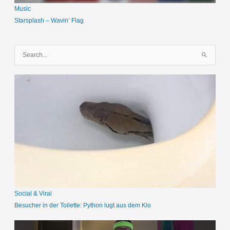
Music
Starsplash – Wavin‘ Flag
S
u
c
h
e
n
n
a
c
h
:
Social & Viral
Besucher in der Toilette: Python lugt aus dem Klo