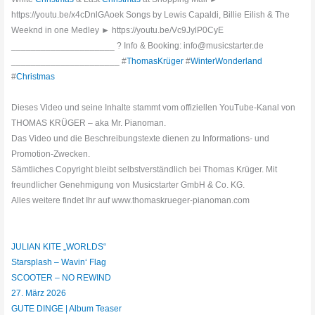
https://youtu.be/x4cDnlGAoek Songs by Lewis Capaldi, Billie Eilish & The
Weeknd in one Medley ► https://youtu.be/Vc9JylP0CyE
_____________________ ? Info & Booking: info@musicstarter.de
______________________ #
ThomasKrüger
#
WinterWonderland
#
Christmas
Dieses Video und seine Inhalte stammt vom offiziellen YouTube-Kanal von
THOMAS KRÜGER – aka Mr. Pianoman.
Das Video und die Beschreibungstexte dienen zu Informations- und
Promotion-Zwecken.
Sämtliches Copyright bleibt selbstverständlich bei Thomas Krüger. Mit
freundlicher Genehmigung von Musicstarter GmbH & Co. KG.
Alles weitere findet Ihr auf www.thomaskrueger-pianoman.com
JULIAN KITE „WORLDS“
Starsplash – Wavin‘ Flag
SCOOTER – NO REWIND
27. März 2026
GUTE DINGE | Album Teaser