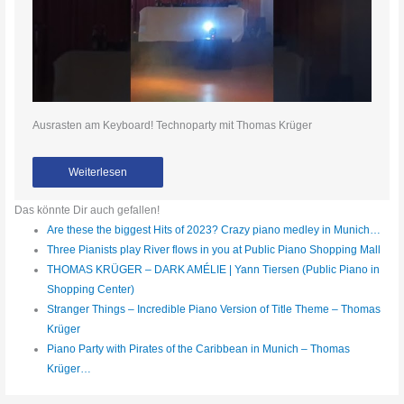
Ausrasten am Keyboard! Technoparty mit Thomas Krüger
Weiterlesen
Das könnte Dir auch gefallen!
Are these the biggest Hits of 2023? Crazy piano medley in Munich…
Three Pianists play River flows in you at Public Piano Shopping Mall
THOMAS KRÜGER – DARK AMÉLIE | Yann Tiersen (Public Piano in
Shopping Center)
Stranger Things – Incredible Piano Version of Title Theme – Thomas
Krüger
Piano Party with Pirates of the Caribbean in Munich – Thomas
Krüger…