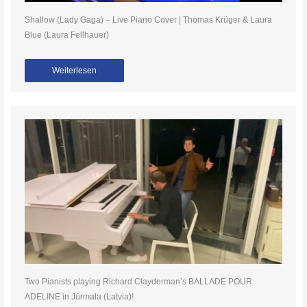
Shallow (Lady Gaga) – Live Piano Cover | Thomas Krüger & Laura
Blue (Laura Fellhauer)
Weiterlesen
Two Pianists playing Richard Clayderman’s BALLADE POUR
ADELINE in Jūrmala (Latvia)!