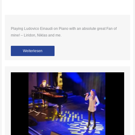
Playing Ludovico Einaudi on Piano with an absolute great Fan of
mine! – Liridon, Niklas and me.
Weiterlesen