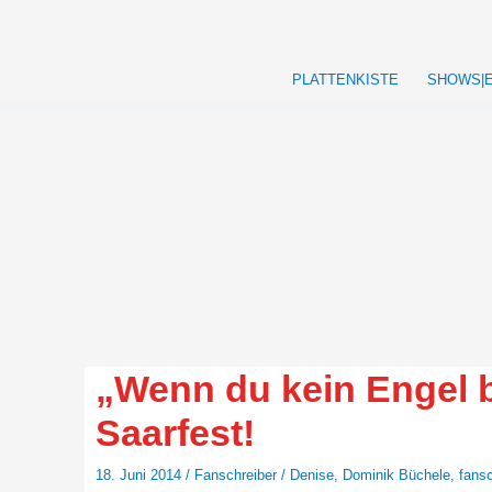
Zum
Inhalt
springen
PLATTENKISTE
SHOWS|
„Wenn du kein Engel b
Saarfest!
18. Juni 2014
/
Fanschreiber
/
Denise
,
Dominik Büchele
,
fansc