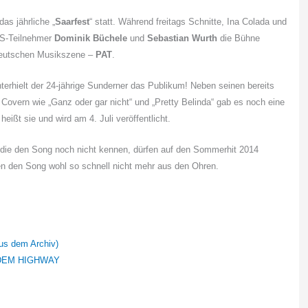
as jährliche „
Saarfest
“ statt. Während freitags Schnitte, Ina Colada und
DS-Teilnehmer
Dominik Büchele
und
Sebastian Wurth
die Bühne
 deutschen Musikszene –
PAT
.
terhielt der 24-jährige Sunderner das Publikum! Neben seinen bereits
Covern wie „Ganz oder gar nicht“ und „Pretty Belinda“ gab es noch eine
eißt sie und wird am 4. Juli veröffentlicht.
, die den Song noch nicht kennen, dürfen auf den Sommerhit 2014
n den Song wohl so schnell nicht mehr aus den Ohren.
s dem Archiv)
DEM HIGHWAY