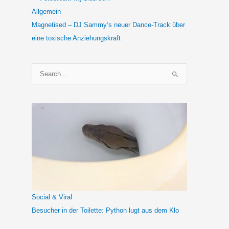
Allgemein
Magnetised – DJ Sammy‘s neuer Dance-Track über
eine toxische Anziehungskraft
S
u
c
h
e
n
n
a
c
h
Social & Viral
:
Besucher in der Toilette: Python lugt aus dem Klo