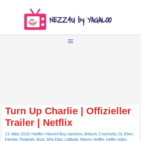
Zum
Inhalt
springen
Turn Up Charlie | Offizieller
Trailer | Netflix
13. März 2019
/
Netflix
/
About A Boy
,
bachelor
,
Britisch
,
Coachella
,
Dj
,
Ellen
,
Familie
,
Festivals
,
Ibiza
,
Idris Elba
,
Latitude
,
Manny
,
Netflix
,
netflix video
,