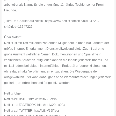
arbeitet er als Nanny für die ungestüme 11-jährige Tochter seiner Promi-
Freunde.
„Turn Up Charlie“ auf Netflix: https://www.netflix.com/title/80124723?
s=i&trkid=13747225
Über Netflix:
Netflix ist mit 139 Millionen zahlenden Mitgliedern in über 190 Ländern der
größte Internet-Entertainment-Dienst weltweit und bietet Zugriff auf eine
große Auswahl vielfältiger Serien, Dokumentationen und Spielfilme in
zahlreichen Sprachen. Mitglieder können die Inhalte jederzeit, überall und
mit fast jedem beliebigen internetfähigen Endgerät unbegrenzt streamen,
ohne dauerhafte Verpflichtungen einzugehen. Die Wiedergabe der
ausgewählten Titel kann dabei ganz ohne Werbeunterbrechungen jederzeit
gestartet, unterbrochen und fortgesetzt werden.
Netflix folgen:
Netflix-WEBSITE: http://nflx.it/29BcWb5
Netflix auf FACEBOOK: http://bit.ly/29mx00a
Netflix auf TWITTER: http://bit.ly/29lYvcs