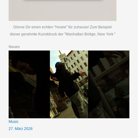
Gönne Dir einen echten "Howie" für zuhause! Zum Beispiel
dieser gerahmte Kunstdruck der "Manhattan Bridge, New York "
Neues
Music
27. März 2026