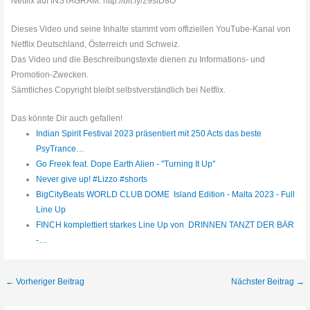
Netflix auf INSTAGRAM: http://bit.ly/29slD8O
Dieses Video und seine Inhalte stammt vom offiziellen YouTube-Kanal von
Netflix Deutschland, Österreich und Schweiz.
Das Video und die Beschreibungstexte dienen zu Informations- und
Promotion-Zwecken.
Sämtliches Copyright bleibt selbstverständlich bei Netflix.
Das könnte Dir auch gefallen!
Indian Spirit Festival 2023 präsentiert mit 250 Acts das beste
PsyTrance…
Go Freek feat. Dope Earth Alien - "Turning It Up"
Never give up! #Lizzo #shorts
BigCityBeats WORLD CLUB DOME Island Edition - Malta 2023 - Full
Line Up
FINCH komplettiert starkes Line Up von DRINNEN TANZT DER BÄR
-…
←
Vorheriger Beitrag
Nächster Beitrag
→