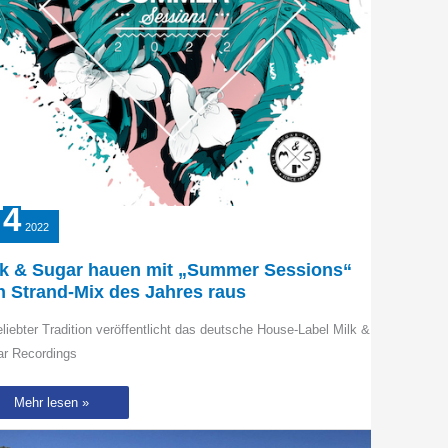
4
2022
lk & Sugar hauen mit „Summer Sessions“
n Strand-Mix des Jahres raus
eliebter Tradition veröffentlicht das deutsche House-Label Milk &
ar Recordings
Milk
Mehr lesen »
&
Sugar
hauen