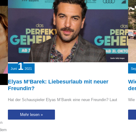
1
Juni
2021
Sep
Elyas M’Barek: Liebesurlaub mit neuer
Wie
Freundin?
de
Hat der Schauspieler Elyas M’Barek eine neue Freundin? Laut
Wie 
Elyas
Mehr lesen »
M’Barek:
Liebesurlaub
in
mit
 dem
neuer
Freundin?