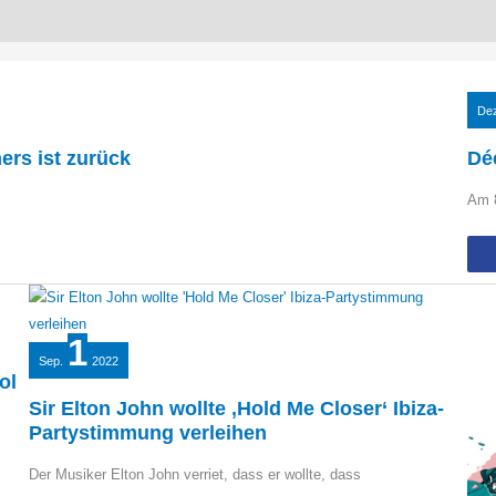
De
rs ist zurück
Dé
Am 8
1
Sep.
2022
ol
Sir Elton John wollte ‚Hold Me Closer‘ Ibiza-
Partystimmung verleihen
Der Musiker Elton John verriet, dass er wollte, dass