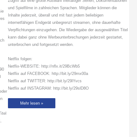
Zugriff auf eine große Auswahl vielfältiger Serien, Dokumentationen
und Spielfilme in zahlreichen Sprachen. Mitglieder können die
sie
Inhalte jederzeit, überall und mit fast jedem beliebigen
res
internetfähigen Endgerät unbegrenzt streamen, ohne dauerhafte
Verpflichtungen einzugehen. Die Wiedergabe der ausgewählten Titel
kann dabei ganz ohne Werbeunterbrechungen jederzeit gestartet,
ich
unterbrochen und fortgesetzt werden.
Netflix folgen:
Netflix-WEBSITE: http://nflx.it/29BcWb5
190
Netflix auf FACEBOOK: http://bit.ly/29mx00a
d
Netflix auf TWITTER: http://bit.ly/29lYvcs
Netflix auf INSTAGRAM: http://bit.ly/29slD8O
eder
en
Turn
Mehr lesen »
Up
Charlie
itel
|
Offizieller
,
Trailer
|
Netflix