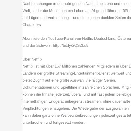
Nachforschungen in der aufregenden Nachtclubszene und einer
Welt, in der die Menschen ein Leben am Abgrund führen, stößt 
auf Lügen und Vertuschung – und die eigenen dunklen Seiten ih
Charakters.
Abonniere den YouTube-Kanal von Netflix Deutschland, Österre
und der Schweiz: http://bit.ly/2QSZLs9
Über Netflix
Netflix ist mit über 167 Millionen zahlenden Mitgliedern in über 
Ländern der größte Streaming-Entertainment-Dienst weltweit un
bietet Zugriff auf eine große Auswahl vielfältiger Serien,
Dokumentationen und Spielfilme in zahlreichen Sprachen. Mitgli
können die Inhalte jederzeit, überall und mit fast jedem beliebig
internetfähigen Endgerät unbegrenzt streamen, ohne dauerhafte
Verpflichtungen einzugehen. Die Wiedergabe der ausgewählten T
kann dabei ganz ohne Werbeunterbrechungen jederzeit gestartet
unterbrochen und fortgesetzt werden.