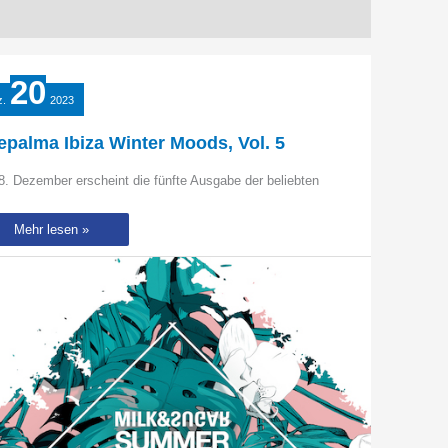
20
z.
2023
epalma Ibiza Winter Moods, Vol. 5
. Dezember erscheint die fünfte Ausgabe der beliebten
Déepalma
Mehr lesen »
Ibiza
Winter
Moods,
Vol.
5