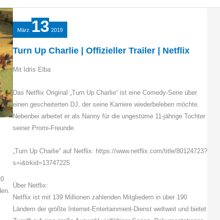
13
März
2019
Turn Up Charlie | Offizieller Trailer | Netflix
Mit Idris Elba
Das Netflix Original „Turn Up Charlie“ ist eine Comedy-Serie über
einen gescheiterten DJ, der seine Karriere wiederbeleben möchte.
Nebenbei arbeitet er als Nanny für die ungestüme 11-jährige Tochter
seiner Promi-Freunde.
„Turn Up Charlie“ auf Netflix: https://www.netflix.com/title/80124723?
s=i&trkid=13747225
20
Über Netflix:
den.
Netflix ist mit 139 Millionen zahlenden Mitgliedern in über 190
Ländern der größte Internet-Entertainment-Dienst weltweit und bietet