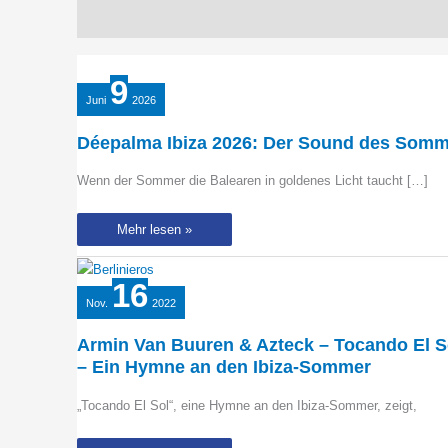
9
Juni
2026
Déepalma Ibiza 2026: Der Sound des Somme
Wenn der Sommer die Balearen in goldenes Licht taucht […]
Déepalma
Mehr lesen »
Ibiza
2026:
Der
Sound
16
des
Nov.
2022
Sommers
ist
zurück
Armin Van Buuren & Azteck – Tocando El S
– Ein Hymne an den Ibiza-Sommer
„Tocando El Sol“, eine Hymne an den Ibiza-Sommer, zeigt,