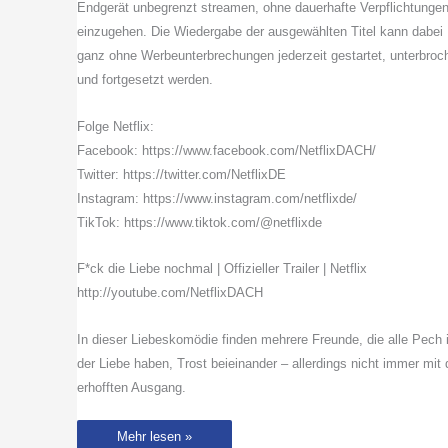
Endgerät unbegrenzt streamen, ohne dauerhafte Verpflichtunge
einzugehen. Die Wiedergabe der ausgewählten Titel kann dabei
ganz ohne Werbeunterbrechungen jederzeit gestartet, unterbroc
und fortgesetzt werden.
Folge Netflix:
Facebook: https://www.facebook.com/NetflixDACH/
Twitter: https://twitter.com/NetflixDE
Instagram: https://www.instagram.com/netflixde/
TikTok: https://www.tiktok.com/@netflixde
F*ck die Liebe nochmal | Offizieller Trailer | Netflix
http://youtube.com/NetflixDACH
In dieser Liebeskomödie finden mehrere Freunde, die alle Pech 
der Liebe haben, Trost beieinander – allerdings nicht immer mit
erhofften Ausgang.
F*ck
Mehr lesen »