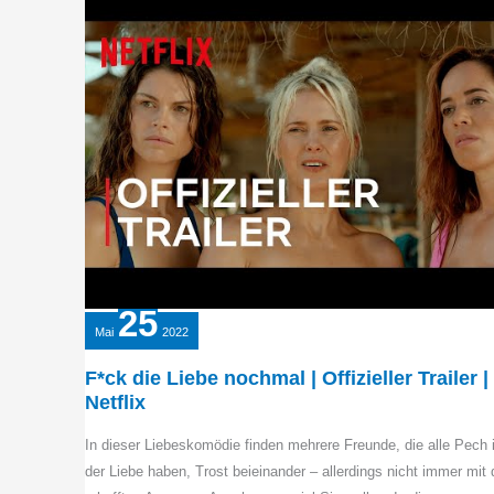
25
Mai
2022
F*ck die Liebe nochmal | Offizieller Trailer |
Netflix
In dieser Liebeskomödie finden mehrere Freunde, die alle Pech 
der Liebe haben, Trost beieinander – allerdings nicht immer mit