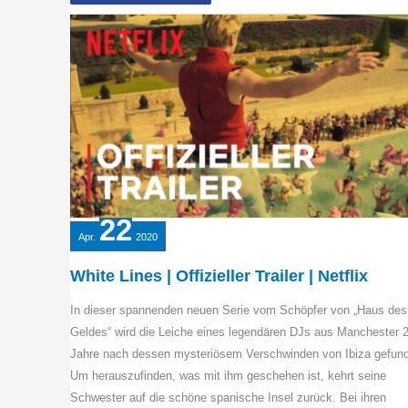
die
Liebe
nochmal
|
Offizieller
Trailer
|
Netflix
22
Apr.
2020
White Lines | Offizieller Trailer | Netflix
In dieser spannenden neuen Serie vom Schöpfer von „Haus des
Geldes“ wird die Leiche eines legendären DJs aus Manchester 
Jahre nach dessen mysteriösem Verschwinden von Ibiza gefun
Um herauszufinden, was mit ihm geschehen ist, kehrt seine
Schwester auf die schöne spanische Insel zurück. Bei ihren