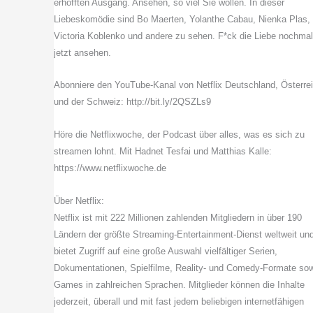
erhofften Ausgang. Ansehen, so viel Sie wollen. In dieser
Liebeskomödie sind Bo Maerten, Yolanthe Cabau, Nienka Plas,
Victoria Koblenko und andere zu sehen. F*ck die Liebe nochmal
jetzt ansehen.
Abonniere den YouTube-Kanal von Netflix Deutschland, Österre
und der Schweiz: http://bit.ly/2QSZLs9
Höre die Netflixwoche, der Podcast über alles, was es sich zu
streamen lohnt. Mit Hadnet Tesfai und Matthias Kalle:
https://www.netflixwoche.de
Über Netflix:
Netflix ist mit 222 Millionen zahlenden Mitgliedern in über 190
Ländern der größte Streaming-Entertainment-Dienst weltweit un
bietet Zugriff auf eine große Auswahl vielfältiger Serien,
Dokumentationen, Spielfilme, Reality- und Comedy-Formate so
Games in zahlreichen Sprachen. Mitglieder können die Inhalte
jederzeit, überall und mit fast jedem beliebigen internetfähigen