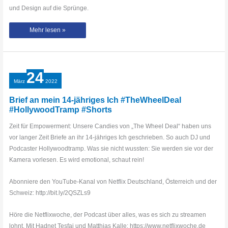
und Design auf die Sprünge.
Brief
Mehr lesen »
an
mein
14-
jähriges
Ich
|
#TheWheelDeal
24
#YonceBanks
#Shorts
März
2022
#Dragqueen
Brief an mein 14-jähriges Ich #TheWheelDeal
#HollywoodTramp #Shorts
Zeit für Empowerment: Unsere Candies von „The Wheel Deal“ haben uns
vor langer Zeit Briefe an ihr 14-jähriges Ich geschrieben. So auch DJ und
Podcaster Hollywoodtramp. Was sie nicht wussten: Sie werden sie vor der
Kamera vorlesen. Es wird emotional, schaut rein!
Abonniere den YouTube-Kanal von Netflix Deutschland, Österreich und der
Schweiz: http://bit.ly/2QSZLs9
Höre die Netflixwoche, der Podcast über alles, was es sich zu streamen
lohnt. Mit Hadnet Tesfai und Matthias Kalle: https://www.netflixwoche.de