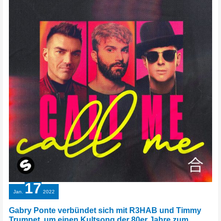
17
Jan.
2022
Gabry Ponte verbündet sich mit R3HAB und Timmy
Trumpet, um einen Kultsong der 80er Jahre zum