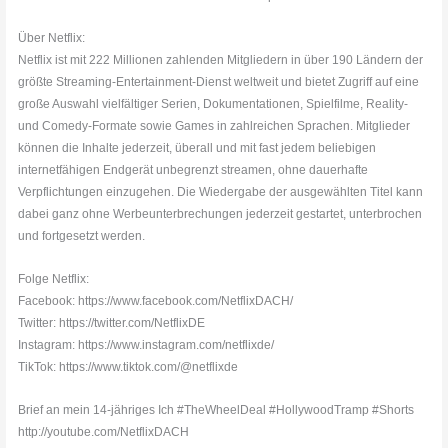
Über Netflix:
Netflix ist mit 222 Millionen zahlenden Mitgliedern in über 190 Ländern der
größte Streaming-Entertainment-Dienst weltweit und bietet Zugriff auf eine
große Auswahl vielfältiger Serien, Dokumentationen, Spielfilme, Reality-
und Comedy-Formate sowie Games in zahlreichen Sprachen. Mitglieder
können die Inhalte jederzeit, überall und mit fast jedem beliebigen
internetfähigen Endgerät unbegrenzt streamen, ohne dauerhafte
Verpflichtungen einzugehen. Die Wiedergabe der ausgewählten Titel kann
dabei ganz ohne Werbeunterbrechungen jederzeit gestartet, unterbrochen
und fortgesetzt werden.
Folge Netflix:
Facebook: https://www.facebook.com/NetflixDACH/
Twitter: https://twitter.com/NetflixDE
Instagram: https://www.instagram.com/netflixde/
TikTok: https://www.tiktok.com/@netflixde
Brief an mein 14-jähriges Ich #TheWheelDeal #HollywoodTramp #Shorts
http://youtube.com/NetflixDACH