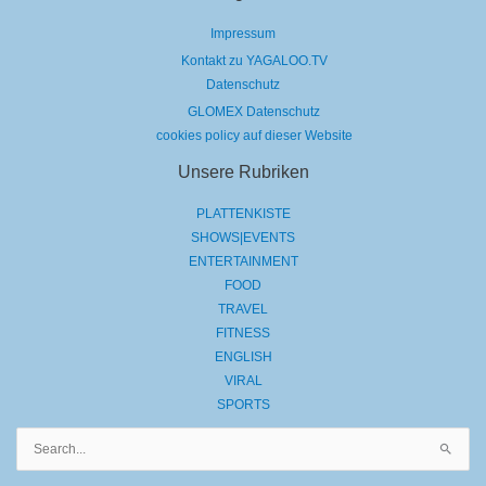
Impressum
Kontakt zu YAGALOO.TV
Datenschutz
GLOMEX Datenschutz
cookies policy auf dieser Website
Unsere Rubriken
PLATTENKISTE
SHOWS|EVENTS
ENTERTAINMENT
FOOD
TRAVEL
FITNESS
ENGLISH
VIRAL
SPORTS
Suchen
nach: