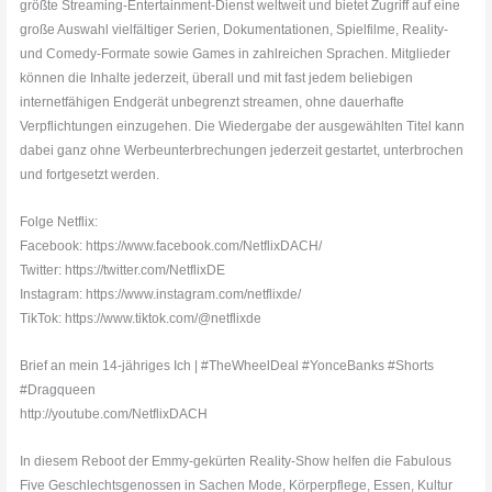
größte Streaming-Entertainment-Dienst weltweit und bietet Zugriff auf eine
große Auswahl vielfältiger Serien, Dokumentationen, Spielfilme, Reality-
und Comedy-Formate sowie Games in zahlreichen Sprachen. Mitglieder
können die Inhalte jederzeit, überall und mit fast jedem beliebigen
internetfähigen Endgerät unbegrenzt streamen, ohne dauerhafte
Verpflichtungen einzugehen. Die Wiedergabe der ausgewählten Titel kann
dabei ganz ohne Werbeunterbrechungen jederzeit gestartet, unterbrochen
und fortgesetzt werden.
Folge Netflix:
Facebook: https://www.facebook.com/NetflixDACH/
Twitter: https://twitter.com/NetflixDE
Instagram: https://www.instagram.com/netflixde/
TikTok: https://www.tiktok.com/@netflixde
Brief an mein 14-jähriges Ich | #TheWheelDeal #YonceBanks #Shorts
#Dragqueen
http://youtube.com/NetflixDACH
In diesem Reboot der Emmy-gekürten Reality-Show helfen die Fabulous
Five Geschlechtsgenossen in Sachen Mode, Körperpflege, Essen, Kultur