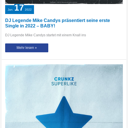
17
Jan.
2022
DJ Legende Mike Candys präsentiert seine erste
Single in 2022 – BABY!
DJ Legende Mike Candys startet mit einem Knall ins
DJ
Mehr lesen »
Legende
Mike
Candys
präsentiert
seine
erste
Single
in
2022
–
BABY!