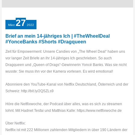
27
März
2022
Brief an mein 14-jähriges Ich | #TheWheelDeal
#YonceBanks #Shorts #Dragqueen
Zeit für Empowerment: Unsere Candies von „The Wheel Deal“ haben uns
vor langer Zeit Briefe an ihr 14-jähriges Ich geschrieben. So auch
Dragqueen und „Queen of Drags“-Gewinnerin Yoncé Banks. Was sie nicht
wusste: Sie muss ihn vor der Kamera vorlesen. Es wird emotional!
Abonniere den YouTube-Kanal von Netflix Deutschland, Österreich und der
Schweiz: http://bit.ly/2QSZLs9
Höre die Netflixwoche, der Podcast über alles, was es sich zu streamen
lohnt. Mit Hadnet Tesfai und Matthias Kalle: https://www.netflixwoche.de
Über Netflix:
Netflix ist mit 222 Millionen zahlenden Mitgliedern in über 190 Ländern der