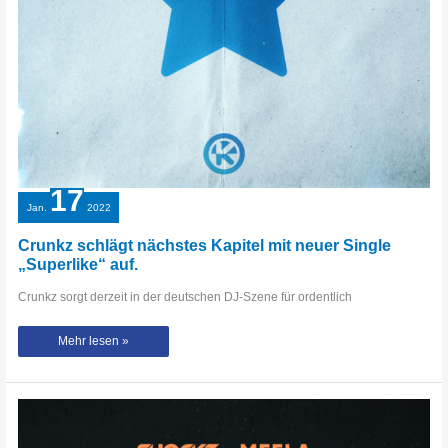
17
Jan.
2022
Crunkz schlägt nächstes Kapitel mit neuer Single
„Superlike“ auf.
Crunkz sorgt derzeit in der deutschen DJ-Szene für ordentlich
Crunkz
Mehr lesen »
schlägt
nächstes
Kapitel
mit
neuer
Single
„Superlike“
auf.