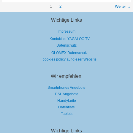
van
Lectro
1
2
Weiter
→
–
Glow
Wichtige Links
Impressum
Kontakt zu YAGALOO.TV
Datenschutz
GLOMEX Datenschutz
cookies policy auf dieser Website
Wir empfehlen:
Smartphones Angebote
DSL Angebote
Handytarife
Datenflate
Tablets
Wichtige Links