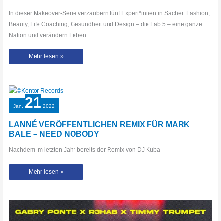
In dieser Makeover-Serie verzaubern fünf Expert*innen in Sachen Fashion,
Beauty, Life Coaching, Gesundheit und Design – die Fab 5 – eine ganze
Nation und verändern Leben.
Brief
Mehr lesen »
an
mein
14-
jähriges
Ich
#TheWheelDeal
#HollywoodTramp
21
#Shorts
Jan.
2022
LANNÉ VERÖFFENTLICHEN REMIX FÜR MARK
BALE – NEED NOBODY
Nachdem im letzten Jahr bereits der Remix von DJ Kuba
LANNÉ
Mehr lesen »
VERÖFFENTLICHEN
REMIX
FÜR
MARK
BALE
–
NEED
NOBODY