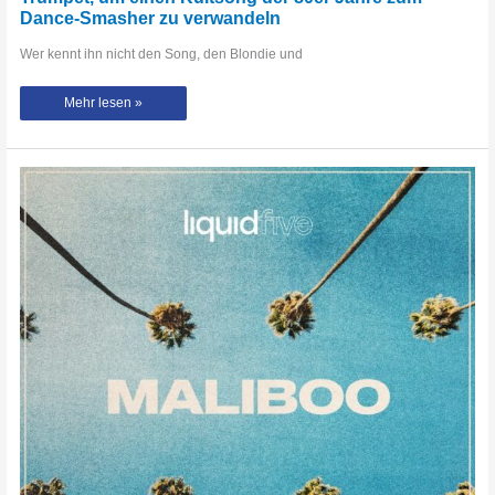
Dance-Smasher zu verwandeln
Wer kennt ihn nicht den Song, den Blondie und
Gabry
Mehr lesen »
Ponte
verbündet
sich
mit
R3HAB
und
Timmy
Trumpet,
um
einen
Kultsong
der
80er
Jahre
zum
Dance-
Smasher
zu
verwandeln