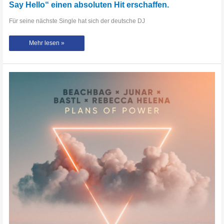
Say Hello“ einen absoluten Hit erschaffen.
Für seine nächste Single hat sich der deutsche DJ
Der
Mehr lesen »
DJ
und
Produzent Shockz hat
sich
mit
Sängerin MEELA zusammengetan
und
mit
„When
You
Say
Hello“
einen
absoluten
Hit
erschaffen.