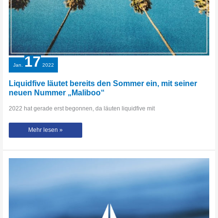
17
Jan.
2022
Liquidfive läutet bereits den Sommer ein, mit seiner
neuen Nummer „Maliboo“
2022 hat gerade erst begonnen, da läuten liquidfive mit
Liquidfive
Mehr lesen »
läutet
bereits
den
Sommer
ein,
mit
seiner
neuen
Nummer
„Maliboo“