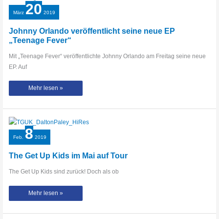
20
März
2019
Johnny Orlando veröffentlicht seine neue EP
„Teenage Fever“
Mit „Teenage Fever“ veröffentlichte Johnny Orlando am Freitag seine neue
EP. Auf
Johnny
Mehr lesen »
Orlando
veröffentlicht
seine
neue
EP
„Teenage
Fever“
8
Feb.
2019
The Get Up Kids im Mai auf Tour
The Get Up Kids sind zurück! Doch als ob
The
Mehr lesen »
Get
Up
Kids
im