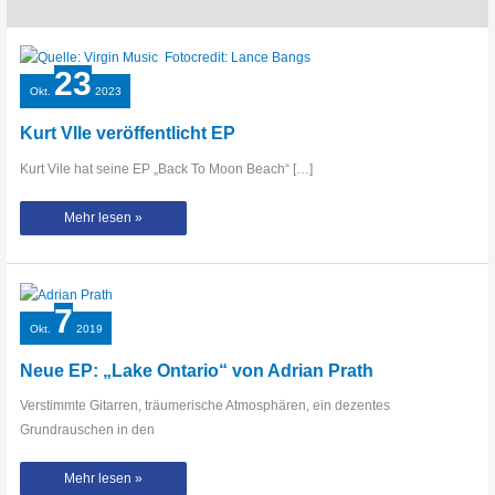
23
Okt.
2023
Kurt VIle veröffentlicht EP
Kurt Vile hat seine EP „Back To Moon Beach“ […]
Kurt
Mehr lesen »
VIle
veröffentlicht
EP
7
Okt.
2019
Neue EP: „Lake Ontario“ von Adrian Prath
Verstimmte Gitarren, träumerische Atmosphären, ein dezentes
Grundrauschen in den
Neue
Mehr lesen »
EP: