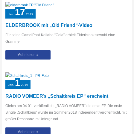
Mai
auf
Tour
17
Jan.
2019
ELDERBROOK mit „Old Friend“-Video
Für seine CamelPhat-Kollabo “Cola” erhielt Elderbrook sowohl eine
Grammy-
ELDERBROOK
Mehr lesen »
mit
„Old
Friend“-
Video
1
Jan.
2019
RADIO VOMEER’s „Schaltkreis EP“ erscheint
Gleich am 04.01. veröffentlicht „RADIO VOMEER“ die erste EP. Die erste
Single „Schaltkreis“ wurde im Sommer 2018 independent veröffentlicht, mit
großer Resonanz im Untergrund.
RADIO
Mehr lesen »