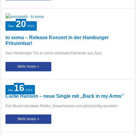
„Lake
Ontario“
von
Adrian
Prath
20
Sep.
2019
to soma – Release Konzert in der Hamburger
Prinzenbar!
Das Hamburger Trio to soma verbindet Elemente aus Jazz,
to
Mehr lesen »
soma
–
Release
Konzert
in
16
der
Hamburger
Mai
2019
Prinzenbar!
Carlie Hanson – neue Single mit „Back in my Arms“
Ihre Musik hat etwas Reifes, Erwachsenes und gleichzeitig sprudeln
Carlie
Mehr lesen »
Hanson
–
neue
Single
mit