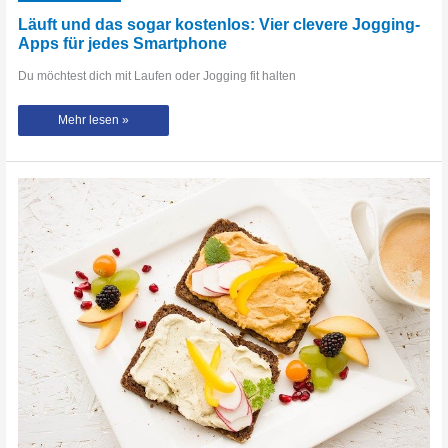
Läuft und das sogar kostenlos: Vier clevere Jogging-
Apps für jedes Smartphone
Du möchtest dich mit Laufen oder Jogging fit halten
Läuft
Mehr lesen »
und
das
sogar
kostenlos:
Vier
clevere
Jogging-
Apps
für
jedes
Smartphone