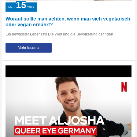
15
März
2022
Worauf sollte man achten, wenn man sich vegetarisch
oder vegan ernährt?
Ein bewusster Lebensstil Die Welt und die Bevölkerung befinden
Worauf
Mehr lesen »
sollte
man
achten,
wenn
man
sich
vegetarisch
oder
vegan
ernährt?