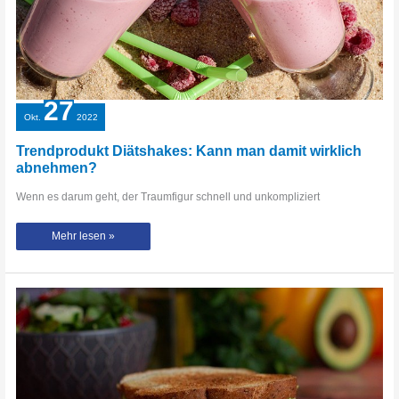
27
Okt.
2022
Trendprodukt Diätshakes: Kann man damit wirklich
abnehmen?
Wenn es darum geht, der Traumfigur schnell und unkompliziert
Trendprodukt
Mehr lesen »
Diätshakes:
Kann
man
damit
wirklich
abnehmen?