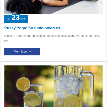
23
Okt.
2023
Pussy Yoga: So funktioniert es
Diese 3 Yoga-Übungen schaffen mehr Sinnlichkeit und Wohlbefinden.P.S.:
für
Pussy
Mehr lesen »
Yoga:
So
funktioniert
es