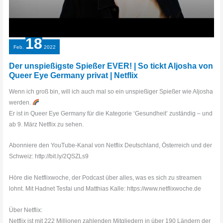
18
Feb.
2022
Der unspießigste Spießer EVER! | So tickt Aljosha von
Queer Eye Germany privat | Netflix
Wenn ich groß bin, will ich auch mal so ein unspießiger Spießer wie Aljosha
werden.
Er ist in Queer Eye Germany für die Kategorie ‘Gesundheit’ zuständig – und
ab 9. März Netflix zu sehen.
Abonniere den YouTube-Kanal von Netflix Deutschland, Österreich und der
Schweiz: http://bit.ly/2QSZLs9
Höre die Netflixwoche, der Podcast über alles, was es sich zu streamen
lohnt. Mit Hadnet Tesfai und Matthias Kalle: https://www.netflixwoche.de
Über Netflix:
Netflix ist mit 222 Millionen zahlenden Mitgliedern in über 190 Ländern der