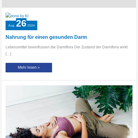
26
Aug.
2024
Nahrung für einen gesunden Darm
Lebensmittel beeinflussen die Darmflora Der Zustand der Darmflora wirkt
[…]
Nahrung
Mehr lesen »
für
einen
gesunden
Darm