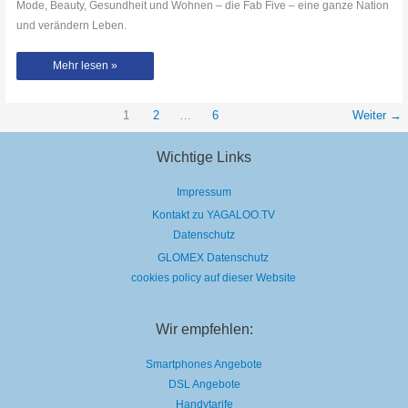
Mode, Beauty, Gesundheit und Wohnen – die Fab Five – eine ganze Nation
und verändern Leben.
Der
Mehr lesen »
unspießigste
Spießer
EVER!
|
So
1
2
…
6
Weiter
→
tickt
Aljosha
von
Wichtige Links
Queer
Eye
Germany
privat
Impressum
|
Netflix
Kontakt zu YAGALOO.TV
Datenschutz
GLOMEX Datenschutz
cookies policy auf dieser Website
Wir empfehlen:
Smartphones Angebote
DSL Angebote
Handytarife