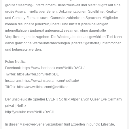
größte Streaming-Entertainment-Dienst weltweit und bietet Zugriff auf eine
große Auswahl vielfältiger Serien, Dokumentationen, Spielfilme, Reality-
und Comedy-Formate sowie Games in zahlreichen Sprachen. Mitglieder
können die Inhalte jederzeit, überall und mit fast jedem beliebigen
internetfähigen Endgerät unbegrenzt streamen, ohne dauerhafte
Verpflichtungen einzugehen. Die Wiedergabe der ausgewählten Titel kann
dabei ganz ohne Werbeunterbrechungen jederzeit gestartet, unterbrochen
und fortgesetzt werden.
Folge Netflix:
Facebook: https://www.facebook.com/NetflixDACH/
Twitter: https://twitter.com/NetflixDE
Instagram: https://www.instagram.com/netflixde/
TikTok: https://www.tiktok.com/@netflixde
Der unspießigste Spießer EVER! | So tickt Aljosha von Queer Eye Germany
privat | Netflix
http://youtube.com/NetflixDACH
In dieser Makeover-Serie verzaubern fünf Experten in puncto Lifestyle,