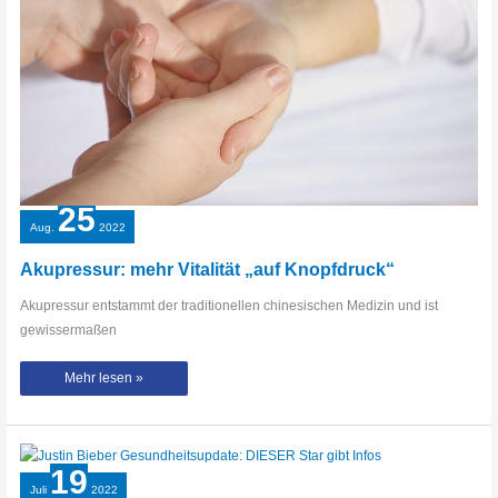
25
Aug.
2022
Akupressur: mehr Vitalität „auf Knopfdruck“
Akupressur entstammt der traditionellen chinesischen Medizin und ist
gewissermaßen
Akupressur:
Mehr lesen »
mehr
Vitalität
„auf
Knopfdruck“
19
Juli
2022