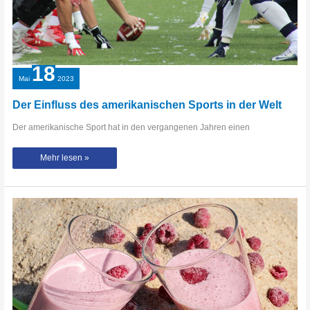
18
Mai
2023
Der Einfluss des amerikanischen Sports in der Welt
Der amerikanische Sport hat in den vergangenen Jahren einen
Der
Mehr lesen »
Einfluss
des
amerikanischen
Sports
in
der
Welt