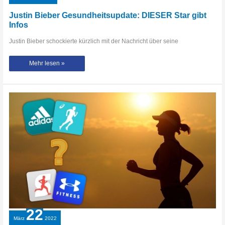
Justin Bieber Gesundheitsupdate: DIESER Star gibt
Infos
Justin Bieber schockierte kürzlich mit der Nachricht über seine
Justin
Mehr lesen »
Bieber
Gesundheitsupdate:
DIESER
Star
gibt
Infos
22
März
2022