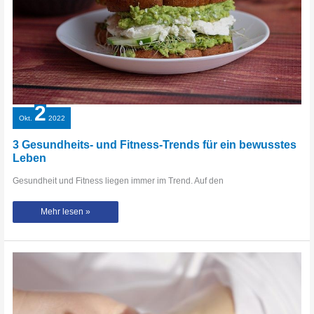
2
Okt.
2022
3 Gesundheits- und Fitness-Trends für ein bewusstes
Leben
Gesundheit und Fitness liegen immer im Trend. Auf den
3
Mehr lesen »
Gesundheits-
und
Fitness-
Trends
für
ein
bewusstes
Leben