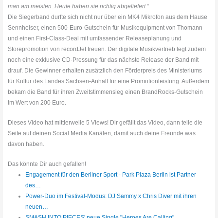
man am meisten. Heute haben sie richtig abgeliefert.“
Die Siegerband durfte sich nicht nur über ein MK4 Mikrofon aus dem Hause
Sennheiser, einen 500-Euro-Gutschein für Musikequipment von Thomann
und einen First-Class-Deal mit umfassender Releaseplanung und
Storepromotion von recordJet freuen. Der digitale Musikvertrieb legt zudem
noch eine exklusive CD-Pressung für das nächste Release der Band mit
drauf. Die Gewinner erhalten zusätzlich den Förderpreis des Ministeriums
für Kultur des Landes Sachsen-Anhalt für eine Promotionleistung. Außerdem
bekam die Band für ihren Zweitstimmensieg einen BrandRocks-Gutschein
im Wert von 200 Euro.
Dieses Video hat mittlerweile 5 Views! Dir gefällt das Video, dann teile die
Seite auf deinen Social Media Kanälen, damit auch deine Freunde was
davon haben.
Das könnte Dir auch gefallen!
Engagement für den Berliner Sport - Park Plaza Berlin ist Partner
des…
Power-Duo im Festival-Modus: DJ Sammy x Chris Diver mit ihren
neuen…
SMASH INTO PIECES' neue Single "Heroes Are Calling"