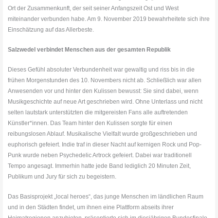
Ort der Zusammenkunft, der seit seiner Anfangszeit Ost und West
miteinander verbunden habe. Am 9. November 2019 bewahrheitete sich ihre
Einschätzung auf das Allerbeste.
Salzwedel verbindet Menschen aus der gesamten Republik
Dieses Gefühl absoluter Verbundenheit war gewaltig und riss bis in die
frühen Morgenstunden des 10. Novembers nicht ab. Schließlich war allen
Anwesenden vor und hinter den Kulissen bewusst: Sie sind dabei, wenn
Musikgeschichte auf neue Art geschrieben wird. Ohne Unterlass und nicht
selten lautstark unterstützten die mitgereisten Fans alle auftretenden
Künstler*innen. Das Team hinter den Kulissen sorgte für einen
reibungslosen Ablauf. Musikalische Vielfalt wurde großgeschrieben und
euphorisch gefeiert. Indie traf in dieser Nacht auf kernigen Rock und Pop-
Punk wurde neben Psychedelic Artrock gefeiert. Dabei war traditionell
Tempo angesagt. Immerhin hatte jede Band lediglich 20 Minuten Zeit,
Publikum und Jury für sich zu begeistern.
Das Basisprojekt „local heroes“, das junge Menschen im ländlichen Raum
und in den Städten findet, um ihnen eine Plattform abseits ihrer
Heimatregionen anzubieten, präsentierte sich im diesjährigen Bundesfinale