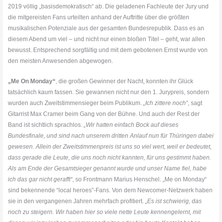
2019 völlig „basisdemokratisch“ ab. Die geladenen Fachleute der Jury und
die mitgereisten Fans urteilten anhand der Auftritte über die größten
musikalischen Potenziale aus der gesamten Bundesrepublik. Dass es an
diesem Abend um viel – und nicht nur einen bloßen Titel – geht, war allen
bewusst. Entsprechend sorgfältig und mit dem gebotenen Ernst wurde von
den meisten Anwesenden abgewogen.
„
Me
On
Monday
“
, die großen Gewinner der Nacht, konnten ihr Glück
tatsächlich kaum fassen. Sie gewannen nicht nur den 1. Jurypreis, sondern
wurden auch Zweitstimmensieger beim Publikum.
„Ich zittere noch“
, sagt
Gitarrist Max Cramer beim Gang von der Bühne. Und auch der Rest der
Band ist sichtlich sprachlos.
„Wir hatten einfach Bock auf dieses
Bundesfinale, und sind nach unserem dritten Anlauf nun für Thüringen dabei
gewesen. Allein der Zweitstimmenpreis ist uns so viel wert, weil er bedeutet,
dass gerade die Leute, die uns noch nicht kannten, für uns gestimmt haben.
Als am Ende der Gesamtsieger genannt wurde und unser Name fiel, habe
ich das gar nicht gerafft“
, so Frontmann Marius Henschel. „
Me
on
Monday
“
sind bekennende “local heroes”-Fans. Von dem Newcomer-Netzwerk haben
sie in den vergangenen Jahren mehrfach profitiert.
„Es ist schwierig, das
noch zu steigern. Wir haben hier so viele nette Leute kennengelernt, mit