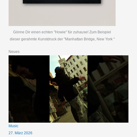
Gönne Dir einen echten "Howie" für zuhause! Zum Beispiel
dieser gerahmte Kunstdruck der "Manhattan Bridge, New York "
Neues
Music
27. März 2026