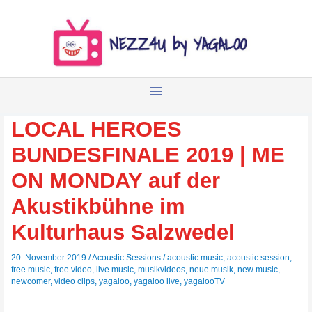
Zum
Inhalt
springen
LOCAL HEROES
BUNDESFINALE 2019 | ME
ON MONDAY auf der
Akustikbühne im
Kulturhaus Salzwedel
20. November 2019
/
Acoustic Sessions
/
acoustic music
,
acoustic session
,
free music
,
free video
,
live music
,
musikvideos
,
neue musik
,
new music
,
newcomer
,
video clips
,
yagaloo
,
yagaloo live
,
yagalooTV