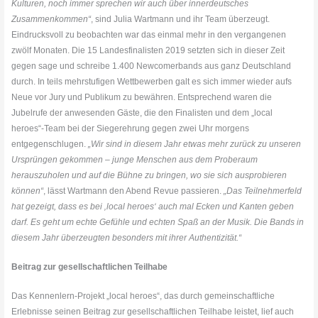
Kulturen, noch immer sprechen wir auch über innerdeutsches
Zusammenkommen“
, sind Julia Wartmann und ihr Team überzeugt.
Eindrucksvoll zu beobachten war das einmal mehr in den vergangenen
zwölf Monaten. Die 15 Landesfinalisten 2019 setzten sich in dieser Zeit
gegen sage und schreibe 1.400 Newcomerbands aus ganz Deutschland
durch. In teils mehrstufigen Wettbewerben galt es sich immer wieder aufs
Neue vor Jury und Publikum zu bewähren. Entsprechend waren die
Jubelrufe der anwesenden Gäste, die den Finalisten und dem „local
heroes“-Team bei der Siegerehrung gegen zwei Uhr morgens
entgegenschlugen.
„Wir sind in diesem Jahr etwas mehr zurück zu unseren
Ursprüngen gekommen – junge Menschen aus dem Proberaum
herauszuholen und auf die Bühne zu bringen, wo sie sich ausprobieren
können“
, lässt Wartmann den Abend Revue passieren.
„Das Teilnehmerfeld
hat gezeigt, dass es bei ‚local heroes‘ auch mal Ecken und Kanten geben
darf. Es geht um echte Gefühle und echten Spaß an der Musik. Die Bands in
diesem Jahr überzeugten besonders mit ihrer Authentizität.“
Beitrag zur gesellschaftlichen Teilhabe
Das Kennenlern-Projekt „local heroes“, das durch gemeinschaftliche
Erlebnisse seinen Beitrag zur gesellschaftlichen Teilhabe leistet, lief auch