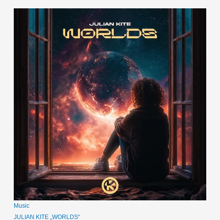
Music
JULIAN KITE „WORLDS“