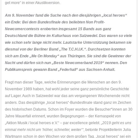
get more“ in einer Akustikversion.
Am 9. November fand die Suche nach den diesjährigen „local heroes“
ein Ende: Bei dem Bundesfinale des beliebten Non Profit-
Newcomercontests eroberten insgesamt 15 Bands aus ganz
Deutschland die Bühne im Kulturhaus von Salzwedel. Das waren so viele
wie schon sehr lange nicht mehr. Lautstarke Unterstützung bekamen sie
diesmal von der Berliner Band „The T.C.H.I.K.“. Durchsetzen konnten
sich am Ende „
Me
On
Monday
“ aus Thüringen. Sie sind die Gewinner der
Nacht und dürfen sich nun „Beste Newcomerband 2019“ nennen. Den
Publikumspreis gewann Band „Federhall“ aus Sachsen-Anhalt.
Fragt man dieser Tage, welche Erinnerungen die Menschen an den 9.
November 1989 haben, hat wohl jeder seine ganz persönliche Geschichte
auf Lager. Auch in Salzwedel war das am vergangenen Wochenende nicht
anders. Das diesjährige „local heroes“-Bundesfinale stand ganz im Zeichen
des historischen Datums. Schon im Foyer wurden die Besucher*innen an 30
Jahre Mauerfall erinnert, wurden Begegnungen – der Kernaspekt von
„Aktion Musik / local heroes e.V.“ – par excellence gelebt.
„2019 geht es uns
einmal mehr nicht um ‘höher, schneller, weiter‘“
, betonte Projektleiterin Julia
Wartmann schon in den Wochen vor dem großen Tag. „local heroes“ sei ein