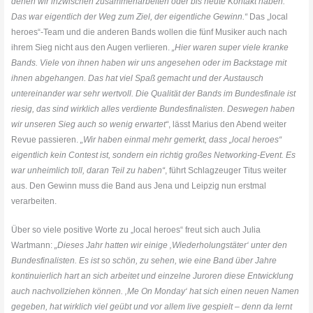
denen wir inzwischen zusammenarbeiten oder bis heute Kontakt haben.
Das war eigentlich der Weg zum Ziel, der eigentliche Gewinn.“
Das „local
heroes“-Team und die anderen Bands wollen die fünf Musiker auch nach
ihrem Sieg nicht aus den Augen verlieren.
„Hier waren super viele kranke
Bands. Viele von ihnen haben wir uns angesehen oder im Backstage mit
ihnen abgehangen. Das hat viel Spaß gemacht und der Austausch
untereinander war sehr wertvoll. Die Qualität der Bands im Bundesfinale ist
riesig, das sind wirklich alles verdiente Bundesfinalisten. Deswegen haben
wir unseren Sieg auch so wenig erwartet“
, lässt Marius den Abend weiter
Revue passieren.
„Wir haben einmal mehr gemerkt, dass „local heroes“
eigentlich kein Contest ist, sondern ein richtig großes Networking-Event. Es
war unheimlich toll, daran Teil zu haben“
, führt Schlagzeuger Titus weiter
aus. Den Gewinn muss die Band aus Jena und Leipzig nun erstmal
verarbeiten.
Über so viele positive Worte zu „local heroes“ freut sich auch Julia
Wartmann:
„Dieses Jahr hatten wir einige ‚Wiederholungstäter‘ unter den
Bundesfinalisten. Es ist so schön, zu sehen, wie eine Band über Jahre
kontinuierlich hart an sich arbeitet und einzelne Juroren diese Entwicklung
auch nachvollziehen können. ‚
Me
On
Monday
‘ hat sich einen neuen Namen
gegeben, hat wirklich viel geübt und vor allem live gespielt – denn da lernt