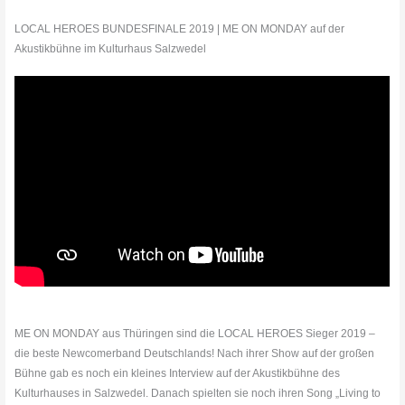
LOCAL HEROES BUNDESFINALE 2019 | ME ON MONDAY auf der
Akustikbühne im Kulturhaus Salzwedel
ME ON MONDAY aus Thüringen sind die LOCAL HEROES Sieger 2019 –
die beste Newcomerband Deutschlands! Nach ihrer Show auf der großen
Bühne gab es noch ein kleines Interview auf der Akustikbühne des
Kulturhauses in Salzwedel. Danach spielten sie noch ihren Song „Living to