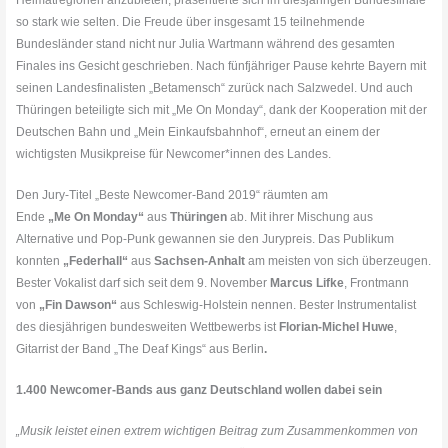
so stark wie selten. Die Freude über insgesamt 15 teilnehmende
Bundesländer stand nicht nur Julia Wartmann während des gesamten
Finales ins Gesicht geschrieben. Nach fünfjähriger Pause kehrte Bayern mit
seinen Landesfinalisten „Betamensch“ zurück nach Salzwedel. Und auch
Thüringen beteiligte sich mit „
Me
On
Monday
“, dank der Kooperation mit der
Deutschen Bahn und „Mein Einkaufsbahnhof“, erneut an einem der
wichtigsten Musikpreise für Newcomer*innen des Landes.
Den Jury-Titel „Beste Newcomer-Band 2019“ räumten am
Ende
„
Me
On
Monday
“
aus
Thüringen
ab. Mit ihrer Mischung aus
Alternative und Pop-Punk gewannen sie den Jurypreis. Das Publikum
konnten
„Federhall“
aus
Sachsen-Anhalt
am meisten von sich überzeugen.
Bester Vokalist darf sich seit dem 9. November
Marcus Lifke
, Frontmann
von
„Fin Dawson“
aus Schleswig-Holstein nennen. Bester Instrumentalist
des diesjährigen bundesweiten Wettbewerbs ist
Florian-Michel Huwe
,
Gitarrist der Band „The Deaf Kings“ aus Berlin
.
1.400 Newcomer-Bands aus ganz Deutschland wollen dabei sein
„Musik leistet einen extrem wichtigen Beitrag zum Zusammenkommen von