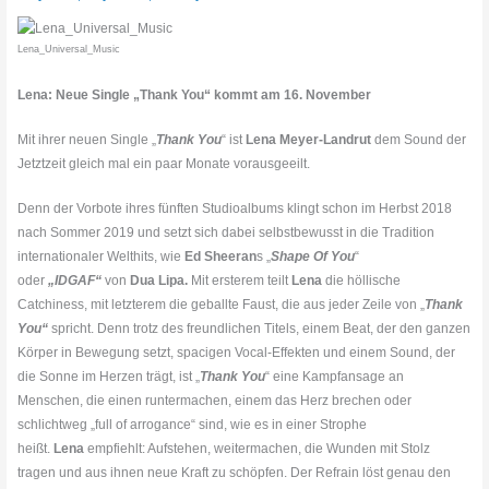
Lena_Universal_Music
Lena: Neue Single „Thank You“ kommt am 16. November
Mit ihrer neuen Single „
Thank You
“ ist
Lena Meyer-Landrut
dem Sound der
Jetztzeit gleich mal ein paar Monate vorausgeeilt.
Denn der Vorbote ihres fünften Studioalbums klingt schon im Herbst 2018
nach Sommer 2019 und setzt sich dabei selbstbewusst in die Tradition
internationaler Welthits, wie
Ed Sheeran
s „
Shape Of You
“
oder
„IDGAF“
von
Dua Lipa.
Mit ersterem teilt
Lena
die höllische
Catchiness, mit letzterem die geballte Faust, die aus jeder Zeile von „
Thank
You“
spricht. Denn trotz des freundlichen Titels, einem Beat, der den ganzen
Körper in Bewegung setzt, spacigen Vocal-Effekten und einem Sound, der
die Sonne im Herzen trägt, ist „
Thank You
“ eine Kampfansage an
Menschen, die einen runtermachen, einem das Herz brechen oder
schlichtweg „full of arrogance“ sind, wie es in einer Strophe
heißt.
Lena
empfiehlt: Aufstehen, weitermachen, die Wunden mit Stolz
tragen und aus ihnen neue Kraft zu schöpfen. Der Refrain löst genau den