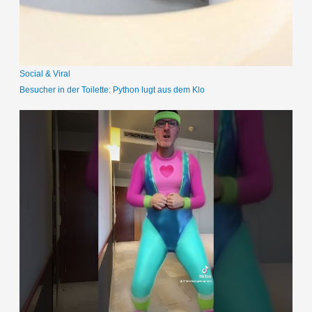
c
h
:
Social & Viral
Besucher in der Toilette: Python lugt aus dem Klo