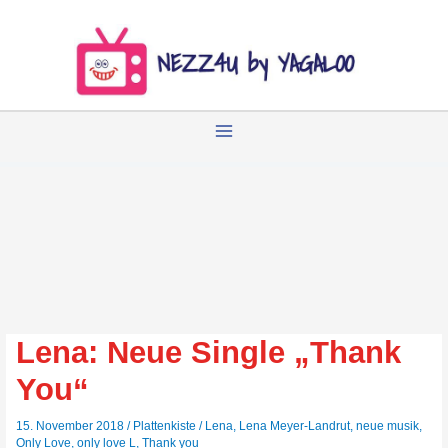
Zum
Inhalt
springen
Lena: Neue Single „Thank
You“
15. November 2018
/
Plattenkiste
/
Lena
,
Lena Meyer-Landrut
,
neue musik
,
Only Love
,
only love L
,
Thank you