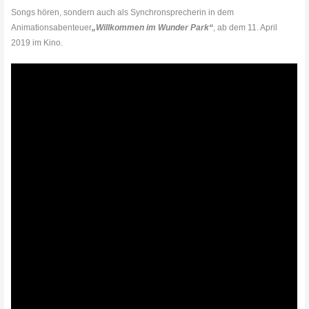
Songs hören, sondern auch als Synchronsprecherin in dem
Animationsabenteuer
„Willkommen im Wunder Park“
, ab dem 11. April
2019 im Kino.