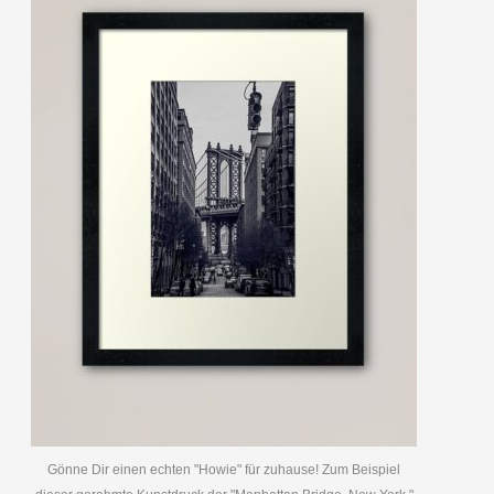
Gönne Dir einen echten "Howie" für zuhause! Zum Beispiel