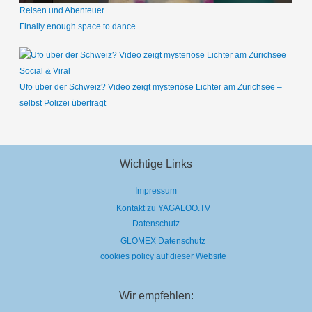
Reisen und Abenteuer
Finally enough space to dance
Social & Viral
Ufo über der Schweiz? Video zeigt mysteriöse Lichter am Zürichsee –
selbst Polizei überfragt
Wichtige Links
Impressum
Kontakt zu YAGALOO.TV
Datenschutz
GLOMEX Datenschutz
cookies policy auf dieser Website
Wir empfehlen: