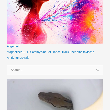
Allgemein
Magnetised – DJ Sammy‘s neuer Dance-Track über eine toxische
Anziehungskraft
S
u
c
h
e
n
n
a