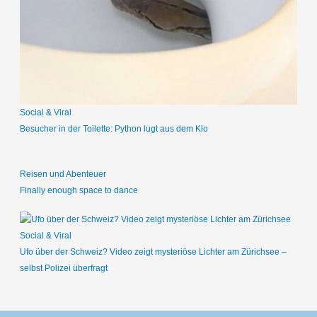
n
a
c
h
:
Social & Viral
Besucher in der Toilette: Python lugt aus dem Klo
Reisen und Abenteuer
Finally enough space to dance
Social & Viral
Ufo über der Schweiz? Video zeigt mysteriöse Lichter am Zürichsee –
selbst Polizei überfragt