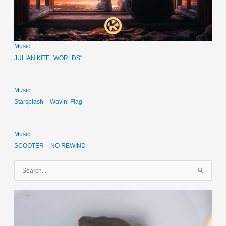
Music
JULIAN KITE „WORLDS“
Music
Starsplash – Wavin‘ Flag
Music
SCOOTER – NO REWIND
S
u
c
h
e
n