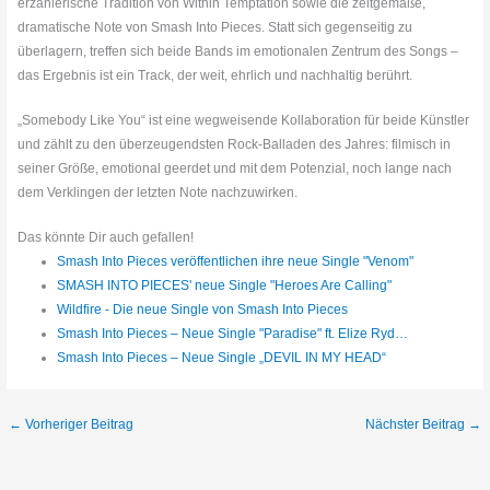
erzählerische Tradition von Within Temptation sowie die zeitgemäße,
dramatische Note von Smash Into Pieces. Statt sich gegenseitig zu
überlagern, treffen sich beide Bands im emotionalen Zentrum des Songs –
das Ergebnis ist ein Track, der weit, ehrlich und nachhaltig berührt.
„Somebody Like You“ ist eine wegweisende Kollaboration für beide Künstler
und zählt zu den überzeugendsten Rock-Balladen des Jahres: filmisch in
seiner Größe, emotional geerdet und mit dem Potenzial, noch lange nach
dem Verklingen der letzten Note nachzuwirken.
Das könnte Dir auch gefallen!
Smash Into Pieces veröffentlichen ihre neue Single "Venom"
SMASH INTO PIECES' neue Single "Heroes Are Calling"
Wildfire - Die neue Single von Smash Into Pieces
Smash Into Pieces – Neue Single "Paradise" ft. Elize Ryd…
Smash Into Pieces – Neue Single „DEVIL IN MY HEAD“
←
Vorheriger Beitrag
Nächster Beitrag
→