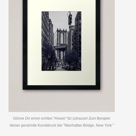
Gönne Dir einen echten "Howie" für zuhause! Zum Beispiel
dieser gerahmte Kunstdruck der "Manhattan Bridge, New York "