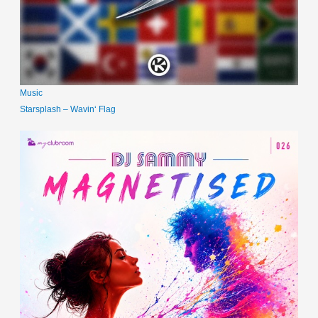
Music
Starsplash – Wavin‘ Flag