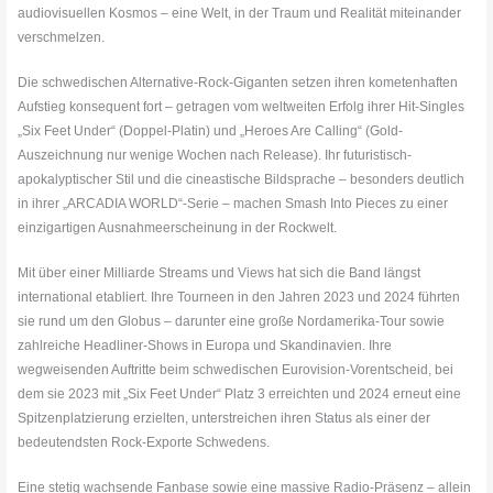
audiovisuellen Kosmos – eine Welt, in der Traum und Realität miteinander
verschmelzen.
Die schwedischen Alternative-Rock-Giganten setzen ihren kometenhaften
Aufstieg konsequent fort – getragen vom weltweiten Erfolg ihrer Hit-Singles
„Six Feet Under“ (Doppel-Platin) und „Heroes Are Calling“ (Gold-
Auszeichnung nur wenige Wochen nach Release). Ihr futuristisch-
apokalyptischer Stil und die cineastische Bildsprache – besonders deutlich
in ihrer „ARCADIA WORLD“-Serie – machen Smash Into Pieces zu einer
einzigartigen Ausnahmeerscheinung in der Rockwelt.
Mit über einer Milliarde Streams und Views hat sich die Band längst
international etabliert. Ihre Tourneen in den Jahren 2023 und 2024 führten
sie rund um den Globus – darunter eine große Nordamerika-Tour sowie
zahlreiche Headliner-Shows in Europa und Skandinavien. Ihre
wegweisenden Auftritte beim schwedischen Eurovision-Vorentscheid, bei
dem sie 2023 mit „Six Feet Under“ Platz 3 erreichten und 2024 erneut eine
Spitzenplatzierung erzielten, unterstreichen ihren Status als einer der
bedeutendsten Rock-Exporte Schwedens.
Eine stetig wachsende Fanbase sowie eine massive Radio-Präsenz – allein