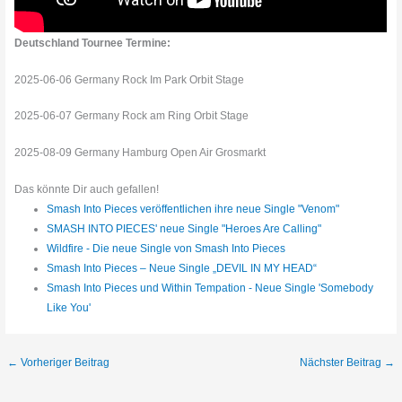
Deutschland Tournee Termine:
2025-06-06 Germany Rock Im Park Orbit Stage
2025-06-07 Germany Rock am Ring Orbit Stage
2025-08-09 Germany Hamburg Open Air Grosmarkt
Das könnte Dir auch gefallen!
Smash Into Pieces veröffentlichen ihre neue Single "Venom"
SMASH INTO PIECES' neue Single "Heroes Are Calling"
Wildfire - Die neue Single von Smash Into Pieces
Smash Into Pieces – Neue Single „DEVIL IN MY HEAD“
Smash Into Pieces und Within Tempation - Neue Single 'Somebody
Like You'
←
Vorheriger Beitrag
Nächster Beitrag
→