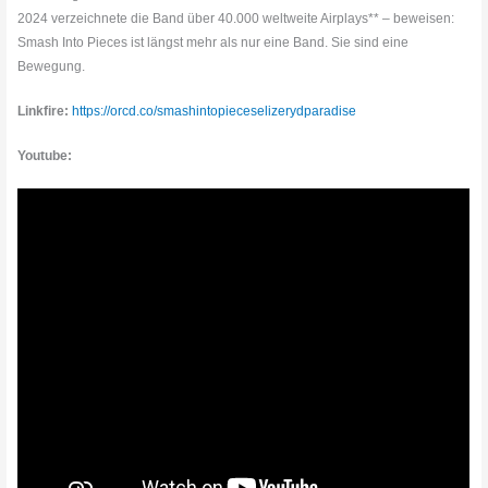
2024 verzeichnete die Band über 40.000 weltweite Airplays** – beweisen:
Smash Into Pieces ist längst mehr als nur eine Band. Sie sind eine
Bewegung.
Linkfire:
https://orcd.co/smashintopieceselizerydparadise
Youtube: