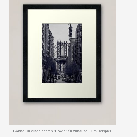
Gönne Dir einen echten "Howie" für zuhause! Zum Beispiel