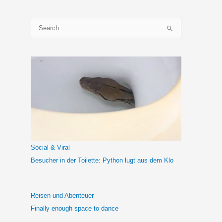
S
u
c
h
e
n
n
a
c
h
Social & Viral
:
Besucher in der Toilette: Python lugt aus dem Klo
Reisen und Abenteuer
Finally enough space to dance