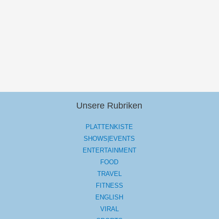
Unsere Rubriken
PLATTENKISTE
SHOWS|EVENTS
ENTERTAINMENT
FOOD
TRAVEL
FITNESS
ENGLISH
VIRAL