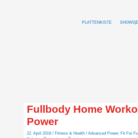
Zum
Inhalt
springen
PLATTENKISTE
SHOWS|
Fullbody Home Worko
Power
22. April 2019
/
Fitness & Health
/
Advanced Power
,
Fit For F