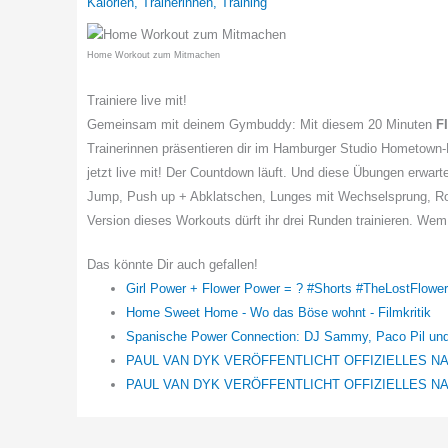
Kalorien
,
Trainerinnen
,
Training
Home Workout zum Mitmachen
Trainiere live mit!
Gemeinsam mit deinem Gymbuddy: Mit diesem 20 Minuten
F
Trainerinnen präsentieren dir im Hamburger Studio Hometown-Fi
jetzt live mit! Der Countdown läuft. Und diese Übungen erwa
Jump, Push up + Abklatschen, Lunges mit Wechselsprung, Rol
Version dieses Workouts dürft ihr drei Runden trainieren. Wem
Das könnte Dir auch gefallen!
Girl Power + Flower Power = ? #Shorts #TheLostFlower
Home Sweet Home - Wo das Böse wohnt - Filmkritik
Spanische Power Connection: DJ Sammy, Paco Pil und
PAUL VAN DYK VERÖFFENTLICHT OFFIZIELLES N
PAUL VAN DYK VERÖFFENTLICHT OFFIZIELLES N