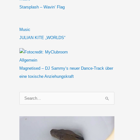
Starsplash – Wavin‘ Flag
Music
JULIAN KITE „WORLDS“
Allgemein
Magnetised – DJ Sammy‘s neuer Dance-Track über
eine toxische Anziehungskraft
S
u
c
h
e
n