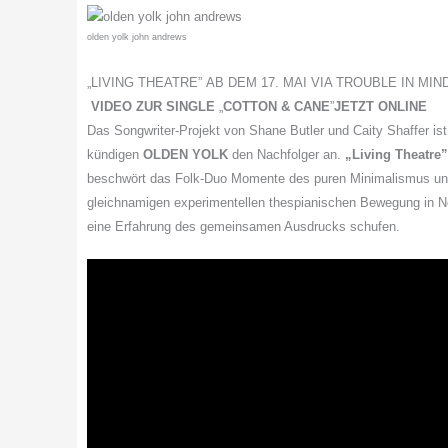
olden yolk john andrews
„LIVING THEATRE” AB DEM 17. MAI VIA TROUBLE IN MIN
VIDEO ZUR SINGLE
„
COTTON & CANE
”
JETZT ONLINE
Das Songwriter-Projekt von Shane Butler und Caity Shaffer ist
kündigen
OLDEN YOLK
den Nachfolger an.
„Living Theatre”
beschwört das Folk-Duo Momente des puren Minimalismus und
gleichnamigen experimentellen thespianischen Bewegung in New 
eine Erfahrung des gemeinsamen Ausdrucks schufen.