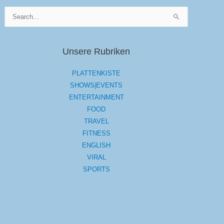
Suchen
nach:
Unsere Rubriken
PLATTENKISTE
SHOWS|EVENTS
ENTERTAINMENT
FOOD
TRAVEL
FITNESS
ENGLISH
VIRAL
SPORTS