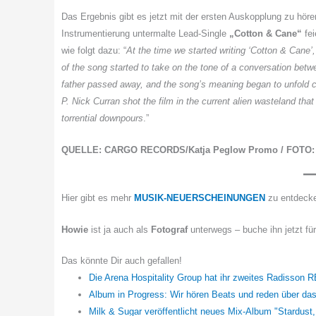
Das Ergebnis gibt es jetzt mit der ersten Auskopplung zu hör
Instrumentierung untermalte Lead-Single
„Cotton & Cane“
fei
wie folgt dazu: “
At the time we started writing ‘Cotton & Cane’,
of the song started to take on the tone of a conversation bet
father passed away, and the song’s meaning began to unfold com
P. Nick Curran shot the film in the current alien wasteland that
torrential downpours
.”
QUELLE: CARGO RECORDS/Katja Peglow Promo / FOTO:
Hier gibt es mehr
MUSIK-NEUERSCHEINUNGEN
zu entdeck
Howie
ist ja auch als
Fotograf
unterwegs – buche ihn jetzt fü
Das könnte Dir auch gefallen!
Die Arena Hospitality Group hat ihr zweites Radisson R
Album in Progress: Wir hören Beats und reden über da
Milk & Sugar veröffentlicht neues Mix-Album "Stardust,