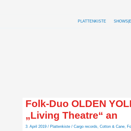
Zum
Inhalt
springen
PLATTENKISTE
SHOWS|
Folk-Duo OLDEN YOLK
„Living Theatre“ an
3. April 2019
/
Plattenkiste
/
Cargo records
,
Cotton & Cane
,
Fo