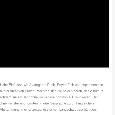
dliche Einflüsse wie Avantgarde-Punk, Psych-Folk und experimentelle
in ihrer kreativen Praxis, machten sich die beiden daran, das Album in
achdem sie ein Jahr ohne Homebase nonstop auf Tour waren. Den
hne Fenster und formten private Gespräche zu umfangreicheren
d Abstammung in einer zeitgenössischen Landschaft beschäftigen.