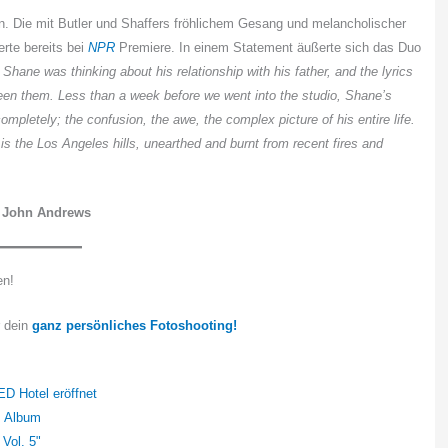
en. Die mit Butler und Shaffers fröhlichem Gesang und melancholischer
erte bereits bei
NPR
Premiere. In einem Statement äußerte sich das Duo
 Shane was thinking about his relationship with his father, and the lyrics
ween them. Less than a week before we went into the studio, Shane’s
pletely; the confusion, the awe, the complex picture of his entire life.
 is the Los Angeles hills, unearthed and burnt from recent fires and
 John Andrews
en!
r dein
ganz persönliches Fotoshooting!
ED Hotel eröffnet
s Album
 Vol. 5"