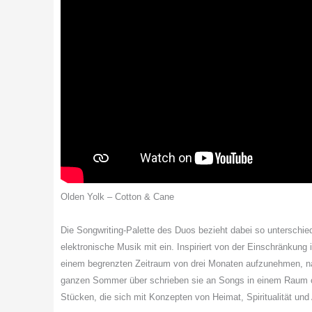
Olden Yolk – Cotton & Cane
Die Songwriting-Palette des Duos bezieht dabei so unterschie
elektronische Musik mit ein. Inspiriert von der Einschränkung 
einem begrenzten Zeitraum von drei Monaten aufzunehmen, n
ganzen Sommer über schrieben sie an Songs in einem Raum o
Stücken, die sich mit Konzepten von Heimat, Spiritualität un