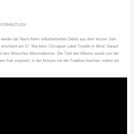
D ERHÄLTLICH
 wieder da! Nach ihrem selbstbetitelten Debüt aus dem letzten Jahr
erscheint am 17. Mai beim Chicagoer Label Trouble In Mind. Darauf
 des filmischen Maximalismus. Der Titel des Albums wurde von der
York inspiriert, in der Akteure mit der Tradition brachen, indem sie