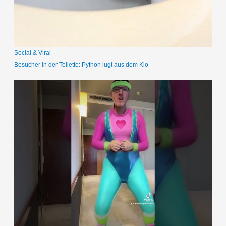
c
h
:
Social & Viral
Besucher in der Toilette: Python lugt aus dem Klo