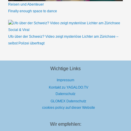
Reisen und Abenteuer
Finally enough space to dance
Social & Viral
Ufo über der Schweiz? Video zeigt mysteriöse Lichter am Zürichsee –
selbst Polizei überfragt
Wichtige Links
Impressum
Kontakt zu YAGALOO.TV
Datenschutz
GLOMEX Datenschutz
cookies policy auf dieser Website
Wir empfehlen: