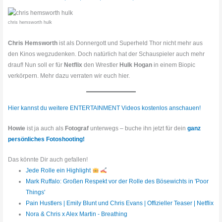
chris hemsworth hulk
Chris Hemsworth
ist als Donnergott und Superheld Thor nicht mehr aus
den Kinos wegzudenken. Doch natürlich hat der Schauspieler auch mehr
drauf! Nun soll er für
Netflix
den Wrestler
Hulk Hogan
in einem Biopic
verkörpern. Mehr dazu verraten wir euch hier.
Hier kannst du weitere ENTERTAINMENT Videos kostenlos anschauen!
Howie
ist ja auch als
Fotograf
unterwegs – buche ihn jetzt für dein
ganz
persönliches Fotoshooting!
Das könnte Dir auch gefallen!
Jede Rolle ein Highlight
Mark Ruffalo: Großen Respekt vor der Rolle des Bösewichts in 'Poor
Things'
Pain Hustlers | Emily Blunt und Chris Evans | Offizieller Teaser | Netflix
Nora & Chris x Alex Martin - Breathing