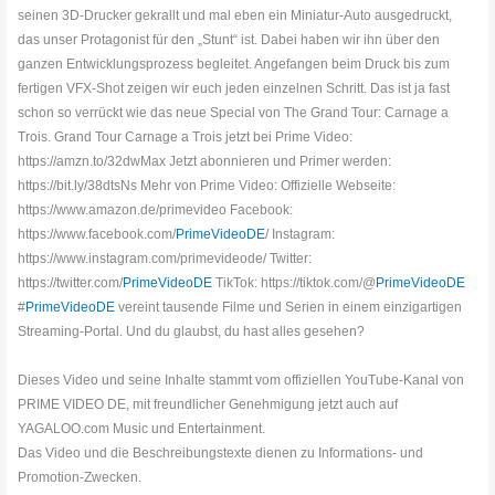
seinen 3D-Drucker gekrallt und mal eben ein Miniatur-Auto ausgedruckt,
das unser Protagonist für den „Stunt“ ist. Dabei haben wir ihn über den
ganzen Entwicklungsprozess begleitet. Angefangen beim Druck bis zum
fertigen VFX-Shot zeigen wir euch jeden einzelnen Schritt. Das ist ja fast
schon so verrückt wie das neue Special von The Grand Tour: Carnage a
Trois. Grand Tour Carnage a Trois jetzt bei Prime Video:
https://amzn.to/32dwMax Jetzt abonnieren und Primer werden:
https://bit.ly/38dtsNs Mehr von Prime Video: Offizielle Webseite:
https://www.amazon.de/primevideo Facebook:
https://www.facebook.com/
PrimeVideoDE
/ Instagram:
https://www.instagram.com/primevideode/ Twitter:
https://twitter.com/
PrimeVideoDE
TikTok: https://tiktok.com/@
PrimeVideoDE
#
PrimeVideoDE
vereint tausende Filme und Serien in einem einzigartigen
Streaming-Portal. Und du glaubst, du hast alles gesehen?
Dieses Video und seine Inhalte stammt vom offiziellen YouTube-Kanal von
PRIME VIDEO DE, mit freundlicher Genehmigung jetzt auch auf
YAGALOO.com Music und Entertainment.
Das Video und die Beschreibungstexte dienen zu Informations- und
Promotion-Zwecken.