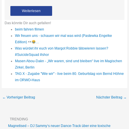
Weiterlesen
Das könnte Dir auch gefallen!
beim fahren filmen
Wir freuen uns - schauen wir mal was wird (Pastewka Engelke
Edition)
…
Was würdet ihr euch von Margot Robbie tätowieren lassen?
#SuicideSquad #shor
Masen Abou-Dakn - „Wir waren, sind und bleiben“ live im Magischen
Zirkel, Berlin
TAG X - Zugabe "Wie wir" - live beim 80. Geburtstag von Bernd Höhne
im ORWO-Haus
←
Vorheriger Beitrag
Nächster Beitrag
→
TRENDING
Magnetised – DJ Sammy‘s neuer Dance-Track über eine toxische