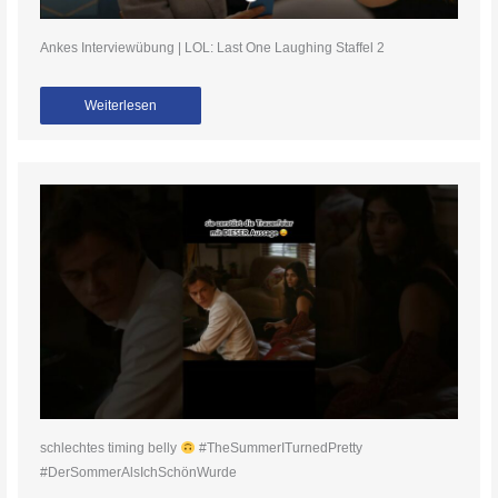
Ankes Interviewübung | LOL: Last One Laughing Staffel 2
Weiterlesen
schlechtes timing belly
#TheSummerITurnedPretty
#DerSommerAlsIchSchönWurde