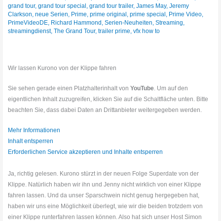
grand tour
,
grand tour special
,
grand tour trailer
,
James May
,
Jeremy
Clarkson
,
neue Serien
,
Prime
,
prime original
,
prime special
,
Prime Video
,
PrimeVideoDE
,
Richard Hammond
,
Serien-Neuheiten
,
Streaming
,
streamingdienst
,
The Grand Tour
,
trailer prime
,
vfx how to
Wir lassen Kurono von der Klippe fahren
Sie sehen gerade einen Platzhalterinhalt von
YouTube
. Um auf den
eigentlichen Inhalt zuzugreifen, klicken Sie auf die Schaltfläche unten. Bitte
beachten Sie, dass dabei Daten an Drittanbieter weitergegeben werden.
Mehr Informationen
Inhalt entsperren
Erforderlichen Service akzeptieren und Inhalte entsperren
Ja, richtig gelesen. Kurono stürzt in der neuen Folge Superdate von der
Klippe. Natürlich haben wir ihn und Jenny nicht wirklich von einer Klippe
fahren lassen. Und da unser Sparschwein nicht genug hergegeben hat,
haben wir uns eine Möglichkeit überlegt, wie wir die beiden trotzdem von
einer Klippe runterfahren lassen können. Also hat sich unser Host Simon