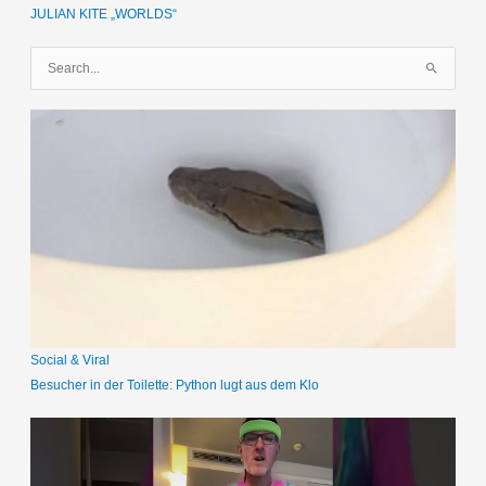
JULIAN KITE „WORLDS“
S
u
c
h
e
n
n
a
c
h
:
Social & Viral
Besucher in der Toilette: Python lugt aus dem Klo