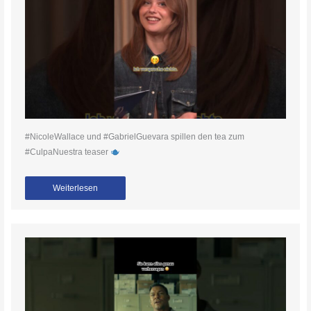
#NicoleWallace und #GabrielGuevara spillen den tea zum
#CulpaNuestra teaser
Weiterlesen