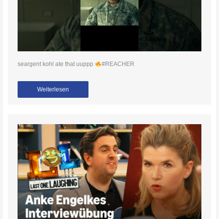
seargent kohl ate that uuppp
#REACHER
Weiterlesen