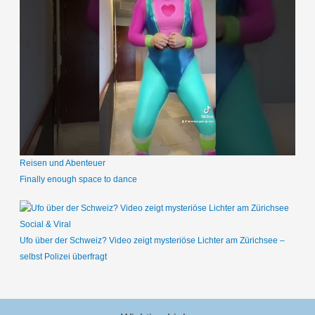
Reisen und Abenteuer
Finally enough space to dance
Social & Viral
Ufo über der Schweiz? Video zeigt mysteriöse Lichter am Zürichsee –
selbst Polizei überfragt