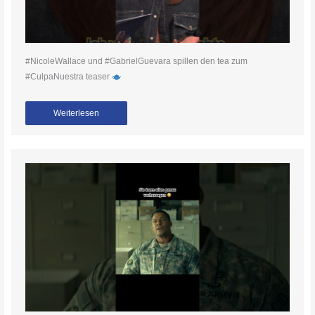
#NicoleWallace und #GabrielGuevara spillen den tea zum
#CulpaNuestra teaser
Weiterlesen