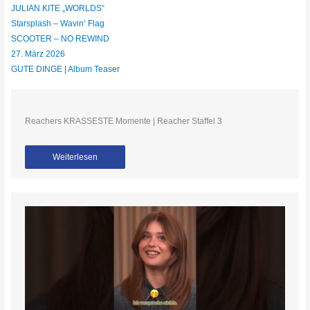
JULIAN KITE „WORLDS“
Starsplash – Wavin‘ Flag
SCOOTER – NO REWIND
27. März 2026
GUTE DINGE | Album Teaser
Reachers KRASSESTE Momente | Reacher Staffel 3
Weiterlesen