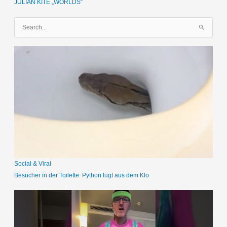
JULIAN KITE „WORLDS“
S
u
c
h
e
n
n
a
c
h
:
Social & Viral
Besucher in der Toilette: Python lugt aus dem Klo