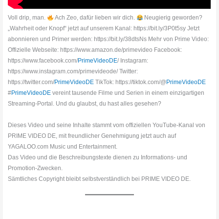
Voll drip, man.
Ach Zeo, dafür lieben wir dich.
Neugierig geworden?
„Wahrheit oder Knopf“ jetzt auf unserem Kanal: https://bit.ly/3P0t5sy Jetzt
abonnieren und Primer werden: https://bit.ly/38dtsNs Mehr von Prime Video:
Offizielle Webseite: https://www.amazon.de/primevideo Facebook:
https://www.facebook.com/
PrimeVideoDE
/ Instagram:
https://www.instagram.com/primevideode/ Twitter:
https://twitter.com/
PrimeVideoDE
TikTok: https://tiktok.com/@
PrimeVideoDE
#
PrimeVideoDE
vereint tausende Filme und Serien in einem einzigartigen
Streaming-Portal. Und du glaubst, du hast alles gesehen?
Dieses Video und seine Inhalte stammt vom offiziellen YouTube-Kanal von
PRIME VIDEO DE, mit freundlicher Genehmigung jetzt auch auf
YAGALOO.com Music und Entertainment.
Das Video und die Beschreibungstexte dienen zu Informations- und
Promotion-Zwecken.
Sämtliches Copyright bleibt selbstverständlich bei PRIME VIDEO DE.