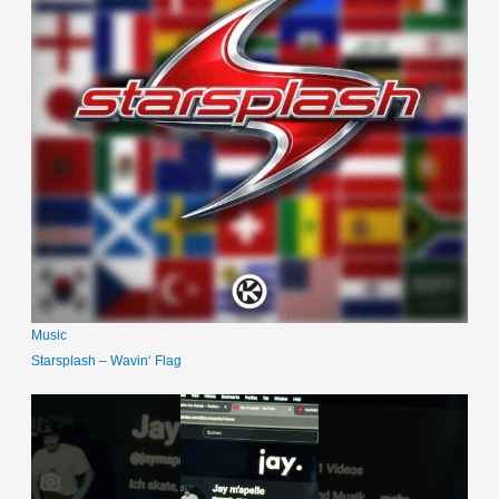
Music
Starsplash – Wavin‘ Flag