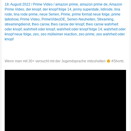
18. August 2022
/
Prime Video
/
amazon prime
,
amazon prime de
,
Amazon
Prime Video
,
der knopf
,
der knopf folge 14
,
jenny superdate
,
lidirode
,
lina
rode
,
lina rode prime
,
neue Serien
,
Prime
,
prime format neue folge
,
prime
talkshow
,
Prime Video
,
PrimeVideoDE
,
Serien-Neuheiten
,
Streaming
,
streamingdienst
,
theo carow
,
theo carow der knopf
,
theo carow wahrheit
oder knopf
,
wahrheit oder knopf
,
wahrheit oder knopf folge 14
,
wahrheit oder
knopf neue folge
,
zeo
,
zeo mülleimer reaction
,
zeo prime
,
zeo wahrheit oder
knopf
Wenn man mit 30+ versucht mit der Jugendsprache mitzuhalten
#Shorts