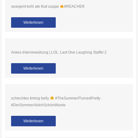
seargent kohl ate that uuppp
#REACHER
Weiterlesen
Ankes Interviewübung | LOL: Last One Laughing Staffel 2
Weiterlesen
schlechtes timing belly
#TheSummerITurnedPretty
#DerSommerAlsIchSchönWurde
Weiterlesen