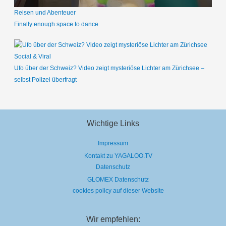
Reisen und Abenteuer
Finally enough space to dance
Social & Viral
Ufo über der Schweiz? Video zeigt mysteriöse Lichter am Zürichsee –
selbst Polizei überfragt
Wichtige Links
Impressum
Kontakt zu YAGALOO.TV
Datenschutz
GLOMEX Datenschutz
cookies policy auf dieser Website
Wir empfehlen: