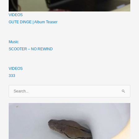
VIDEOS
GUTE DINGE | Album Teaser
Music
SCOOTER – NO REWIND
VIDEOS
333
S
u
c
h
e
n
n
a