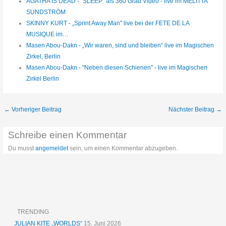
AGATHA IS DEAD - "SLEEP" als 360 Grad Video - live im MELITTA
SUNDSTRÖM
SKINNY KURT - „Sprint Away Man" live bei der FETE DE LA
MUSIQUE im…
Masen Abou-Dakn - „Wir waren, sind und bleiben“ live im Magischen
Zirkel, Berlin
Masen Abou-Dakn - "Neben diesen Schienen" - live im Magischen
Zirkel Berlin
←
Vorheriger Beitrag
Nächster Beitrag
→
Schreibe einen Kommentar
Du musst
angemeldet
sein, um einen Kommentar abzugeben.
TRENDING
JULIAN KITE „WORLDS“
15. Juni 2026