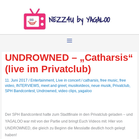
Zum
Inhalt
springen
UNDROWNED – „Catharsis“
(live im Privatclub)
11. Juni 2017
/
Entertainment
,
Live in concert
/
catharsis
,
free music
,
free
video
,
INTERVIEWS
,
meet and greet
,
musikvideos
,
neue musik
,
Privatclub
,
SPH Bandcontest
,
Undrowned
,
video clips
,
yagaloo
Der SPH Bandcontest hatte zum Stadtfinale in den Privatclub geladen – und
YAGALOO war mit von der Partie und bringt Euch Videos mit. HIer von
UNDROWNED, die gleich zu Beginn die Messlatte deutlich hoch gelegt
haben!