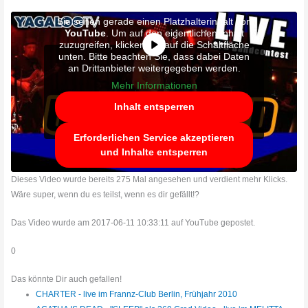
Sie sehen gerade einen Platzhalterinhalt von
YouTube
. Um auf den eigentlichen Inhalt
zuzugreifen, klicken Sie auf die Schaltfläche
unten. Bitte beachten Sie, dass dabei Daten
an Drittanbieter weitergegeben werden.
Mehr Informationen
Inhalt entsperren
Erforderlichen Service akzeptieren
und Inhalte entsperren
Dieses Video wurde bereits 275 Mal angesehen und verdient mehr Klicks.
Wäre super, wenn du es teilst, wenn es dir gefällt!?
Das Video wurde am 2017-06-11 10:33:11 auf YouTube gepostet.
0
Das könnte Dir auch gefallen!
CHARTER - live im Frannz-Club Berlin, Frühjahr 2010