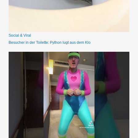
c
h
:
Social & Viral
Besucher in der Toilette: Python lugt aus dem Klo