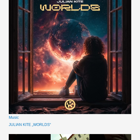
Music
JULIAN KITE „WORLDS“