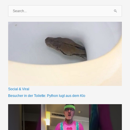
S
u
c
h
e
n
n
a
c
h
:
Social & Viral
Besucher in der Toilette: Python lugt aus dem Klo