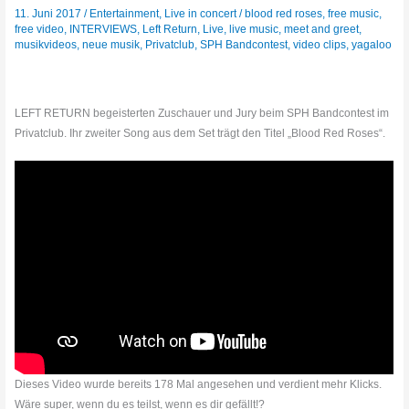
11. Juni 2017
/
Entertainment
,
Live in concert
/
blood red roses
,
free music
,
free video
,
INTERVIEWS
,
Left Return
,
Live
,
live music
,
meet and greet
,
musikvideos
,
neue musik
,
Privatclub
,
SPH Bandcontest
,
video clips
,
yagaloo
LEFT RETURN begeisterten Zuschauer und Jury beim SPH Bandcontest im
Privatclub. Ihr zweiter Song aus dem Set trägt den Titel „Blood Red Roses“.
Dieses Video wurde bereits 178 Mal angesehen und verdient mehr Klicks.
Wäre super, wenn du es teilst, wenn es dir gefällt!?