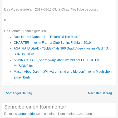
Das Video wurde am 2017-06-11 09:49:05 auf YouTube gepostet.
0
Das könnte Dir auch gefallen!
Jaxx Inc. mit Dance-Hit - "Return Of The Mack"
CHARTER - live im Frannz-Club Berlin, Frühjahr 2010
AGATHA IS DEAD - "SLEEP" als 360 Grad Video - live im MELITTA
SUNDSTRÖM
SKINNY KURT - „Sprint Away Man" live bei der FETE DE LA
MUSIQUE im…
Masen Abou-Dakn - „Wir waren, sind und bleiben“ live im Magischen
Zirkel, Berlin
←
Vorheriger Beitrag
Nächster Beitrag
→
Schreibe einen Kommentar
Du musst
angemeldet
sein, um einen Kommentar abzugeben.