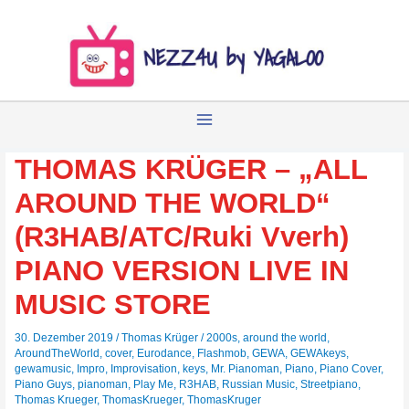
Zum
Inhalt
springen
THOMAS KRÜGER – „ALL
AROUND THE WORLD“
(R3HAB/ATC/Ruki Vverh)
PIANO VERSION LIVE IN
MUSIC STORE
30. Dezember 2019
/
Thomas Krüger
/
2000s
,
around the world
,
AroundTheWorld
,
cover
,
Eurodance
,
Flashmob
,
GEWA
,
GEWAkeys
,
gewamusic
,
Impro
,
Improvisation
,
keys
,
Mr. Pianoman
,
Piano
,
Piano Cover
,
Piano Guys
,
pianoman
,
Play Me
,
R3HAB
,
Russian Music
,
Streetpiano
,
Thomas Krueger
,
ThomasKrueger
,
ThomasKruger