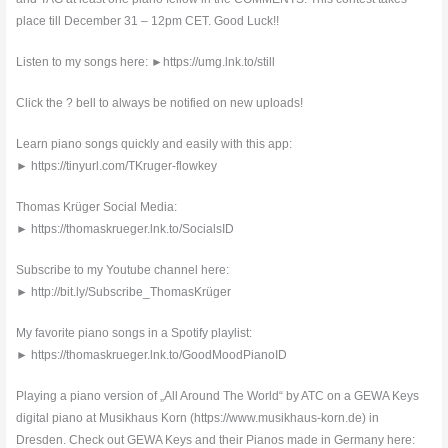
place till December 31 – 12pm CET. Good Luck!!
Listen to my songs here: ►https://umg.lnk.to/still
Click the ? bell to always be notified on new uploads!
Learn piano songs quickly and easily with this app:
► https://tinyurl.com/TKruger-flowkey
Thomas Krüger Social Media:
► https://thomaskrueger.lnk.to/SocialsID
Subscribe to my Youtube channel here:
► http://bit.ly/Subscribe_ThomasKrüger
My favorite piano songs in a Spotify playlist:
► https://thomaskrueger.lnk.to/GoodMoodPianoID
Playing a piano version of „All Around The World“ by ATC on a GEWA Keys
digital piano at Musikhaus Korn (https://www.musikhaus-korn.de) in
Dresden. Check out GEWA Keys and their Pianos made in Germany here: