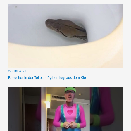
c
h
e
n
n
a
c
h
:
Social & Viral
Besucher in der Toilette: Python lugt aus dem Klo