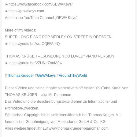
►https://www.facebook.com/GEWAKeys/
►https://gewakeys.com
And on the YouTube Channel „GEWA Keys“
More of my videos:
SUPER LONG PIANO POP MEDLEY ON STREET IN DRESDEN:
► https://youtu.be/wraCQFFA-4Q
THOMAS KRÜGER – „SOMEONE YOU LOVED“ PIANO VERSION
► https://youtu.be/VZHNeZmdA0w
#
ThomasKrueger
#
GEWAkeys
#
AroundTheWorld
Dieses Video und seine Inhalte stammt vom offiziellen YouTube-Kanal von
THOMAS KRÜGER – aka Mr. Pianoman.
Das Video und die Beschreibungstexte dienen zu Informations- und
Promotion-Zwecken.
Sämtliches Copyright bleibt selbstverständlich bei Thomas Krüger. Mit
freundlicher Genehmigung von Musicstarter GmbH & Co. KG.
Alles weitere findet Ihr auf www.thomaskrueger-pianoman.com