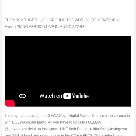
THOMAS KRÜGER – „ALL AROUND THE WORLD“ (R3HAB/ATC/Ruki
Vverh) PIANO VERSION LIVE IN MUSIC STORE
I’m playing this song on a GEWA Keys Digital Piano. You have the chance to
win a GEWA digital piano. All you have to do is to FOLLOW
@gewakeysofficial on Instagram, LIKE their Post at ►http://bit.ly/instagewa
and TAG at least one piano fellow in the COMMENTS. This contest takes