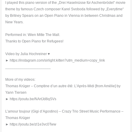
I played this piano version of the „Drei Haselnüsse für Aschenbrödel“ movie
theme by famous Czech composer Karel Svoboda followed by „Everytime“
by Britney Spears on an Open Piano in Vienna in between Christmas and
New Years.
Performed in: Wien Mitte The Mall.
Thanks to Open Piano for Refugees!
Video by Julia Hochreiner ♥︎
► https://instagram.com/sirlight.kitten?utm_medium=copy_link
______________________
More of my videos:
Thomas Krüger – Comptine d’un autre été: L’Après-Midi [from Amélie] by
Yann Tiersen
► https://youtu.be/NArtJd8qSVs
L’amour toujour (Gigi d’Agostino) – Crazy Trio Street Music Performance –
Thomas Krüger
► https://youtu.be/zl1e3vc0Tww
______________________