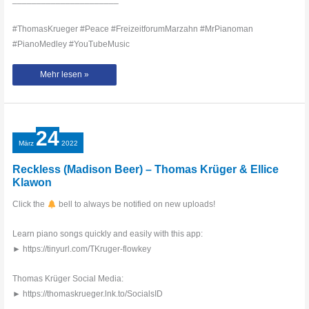
#ThomasKrueger #Peace #FreizeitforumMarzahn #MrPianoman
#PianoMedley #YouTubeMusic
Piano
Mehr lesen »
Medley
for
Peace
live
in
Berlin
Marzahn
24
–
Thomas
März
2022
Krüger
Reckless (Madison Beer) – Thomas Krüger & Ellice
Klawon
Click the
bell to always be notified on new uploads!
Learn piano songs quickly and easily with this app:
► https://tinyurl.com/TKruger-flowkey
Thomas Krüger Social Media:
► https://thomaskrueger.lnk.to/SocialsID