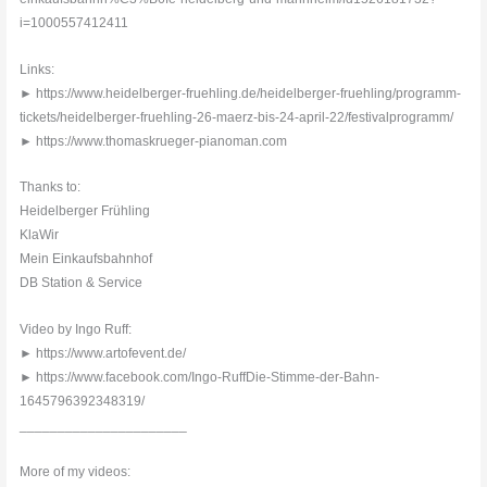
i=1000557412411
Links:
► https://www.heidelberger-fruehling.de/heidelberger-fruehling/programm-
tickets/heidelberger-fruehling-26-maerz-bis-24-april-22/festivalprogramm/
► https://www.thomaskrueger-pianoman.com
Thanks to:
Heidelberger Frühling
KlaWir
Mein Einkaufsbahnhof
DB Station & Service
Video by Ingo Ruff:
► https://www.artofevent.de/
► https://www.facebook.com/Ingo-RuffDie-Stimme-der-Bahn-
1645796392348319/
______________________
More of my videos: