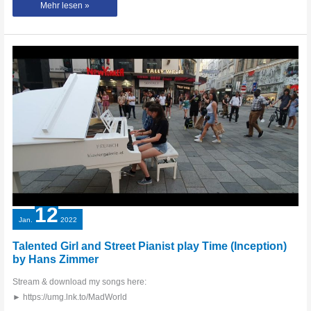
Surprise!!
Mehr lesen »
Comeback
of
the
famous
Paris
Piano
Medley
–
Thomas
Krüger
12
Jan.
2022
Talented Girl and Street Pianist play Time (Inception)
by Hans Zimmer
Stream & download my songs here:
► https://umg.lnk.to/MadWorld