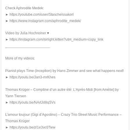
Check Aphrodite Medek:
► https://youtube.com/user/Stascheissakorl
► https://www.instagram.com/aphrodite_medek/
Video by Julia Hochreiner ♥︎
► https://instagram.com/sirlight.kitten?utm_medium=copy_link
______________________
More of my videos:
Pianist plays Time (Inception) by Hans Zimmer and see what happens next!
► https://youtu.be/Jan3-mrKhes
Thomas Krüger – Comptine d’un autre été: L’Après-Midi [from Amélie] by
Yann Tiersen
► https://youtu.be/NArtJd8qSVs
L’amour toujour (Gigi d’Agostino) – Crazy Trio Street Music Performance –
Thomas Krüger
► https://youtu.be/zl1e3vc0Tww