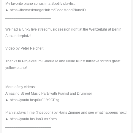
My favorite piano songs in a Spotify playlist:
► https://thomaskrueger.lnk.to/GoodMoodPianoID
______________________
We had a funky live street music session right at the Weltzeituhr at Berlin
Alexanderplatz!
Video by Peter Reichelt
Thanks to Projektraum Galerie M and Neue Kunst Initiative for this great
yellow piano!
______________________
More of my videos:
Amazing Street Music Party with Pianist and Drummer
► https://youtu.be/p0uC1Y9GEzg
Pianist plays Time (Inception) by Hans Zimmer and see what happens next!
► https://youtu.be/Jan3-mrKhes
______________________