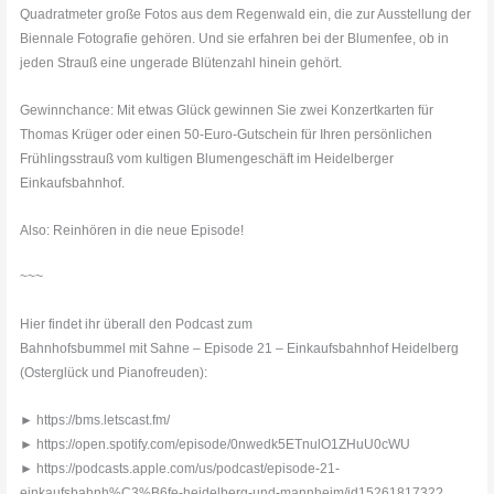
Quadratmeter große Fotos aus dem Regenwald ein, die zur Ausstellung der
Biennale Fotografie gehören. Und sie erfahren bei der Blumenfee, ob in
jeden Strauß eine ungerade Blütenzahl hinein gehört.
Gewinnchance: Mit etwas Glück gewinnen Sie zwei Konzertkarten für
Thomas Krüger oder einen 50-Euro-Gutschein für Ihren persönlichen
Frühlingsstrauß vom kultigen Blumengeschäft im Heidelberger
Einkaufsbahnhof.
Also: Reinhören in die neue Episode!
~~~
Hier findet ihr überall den Podcast zum
Bahnhofsbummel mit Sahne – Episode 21 – Einkaufsbahnhof Heidelberg
(Osterglück und Pianofreuden):
► https://bms.letscast.fm/
► https://open.spotify.com/episode/0nwedk5ETnulO1ZHuU0cWU
► https://podcasts.apple.com/us/podcast/episode-21-
einkaufsbahnh%C3%B6fe-heidelberg-und-mannheim/id1526181732?