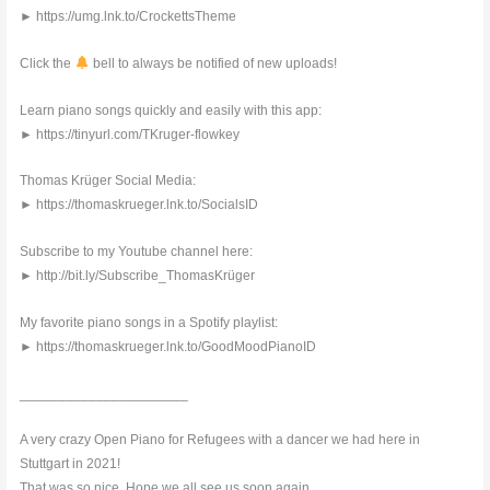
► https://umg.lnk.to/CrockettsTheme
Click the
bell to always be notified of new uploads!
Learn piano songs quickly and easily with this app:
► https://tinyurl.com/TKruger-flowkey
Thomas Krüger Social Media:
► https://thomaskrueger.lnk.to/SocialsID
Subscribe to my Youtube channel here:
► http://bit.ly/Subscribe_ThomasKrüger
My favorite piano songs in a Spotify playlist:
► https://thomaskrueger.lnk.to/GoodMoodPianoID
______________________
A very crazy Open Piano for Refugees with a dancer we had here in
Stuttgart in 2021!
That was so nice. Hope we all see us soon again.