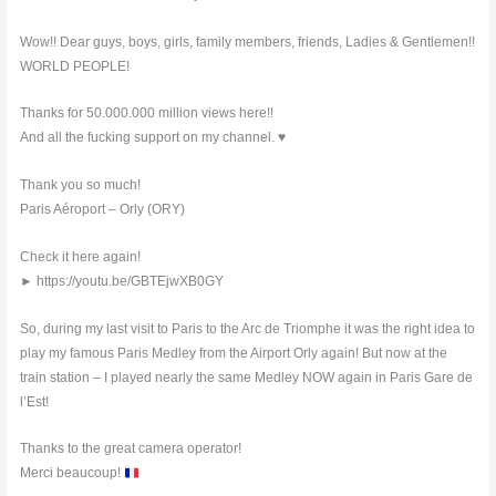
Wow!! Dear guys, boys, girls, family members, friends, Ladies & Gentlemen!!
WORLD PEOPLE!
Thanks for 50.000.000 million views here!!
And all the fucking support on my channel. ♥︎
Thank you so much!
Paris Aéroport – Orly (ORY)
Check it here again!
► https://youtu.be/GBTEjwXB0GY
So, during my last visit to Paris to the Arc de Triomphe it was the right idea to
play my famous Paris Medley from the Airport Orly again! But now at the
train station – I played nearly the same Medley NOW again in Paris Gare de
l’Est!
Thanks to the great camera operator!
Merci beaucoup!