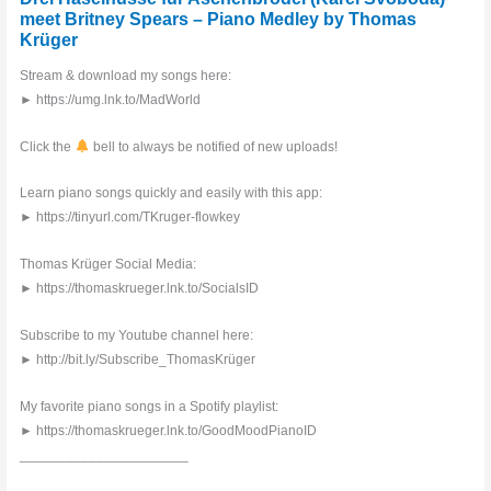
meet Britney Spears – Piano Medley by Thomas
Krüger
Stream & download my songs here:
► https://umg.lnk.to/MadWorld
Click the
bell to always be notified of new uploads!
Learn piano songs quickly and easily with this app:
► https://tinyurl.com/TKruger-flowkey
Thomas Krüger Social Media:
► https://thomaskrueger.lnk.to/SocialsID
Subscribe to my Youtube channel here:
► http://bit.ly/Subscribe_ThomasKrüger
My favorite piano songs in a Spotify playlist:
► https://thomaskrueger.lnk.to/GoodMoodPianoID
______________________