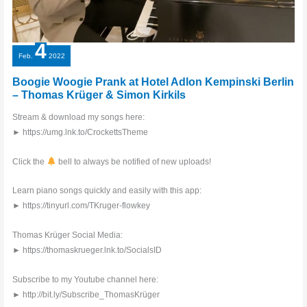
4
Feb.
2022
Boogie Woogie Prank at Hotel Adlon Kempinski Berlin
– Thomas Krüger & Simon Kirkils
Stream & download my songs here:
► https://umg.lnk.to/CrockettsTheme
Click the
bell to always be notified of new uploads!
Learn piano songs quickly and easily with this app:
► https://tinyurl.com/TKruger-flowkey
Thomas Krüger Social Media:
► https://thomaskrueger.lnk.to/SocialsID
Subscribe to my Youtube channel here:
► http://bit.ly/Subscribe_ThomasKrüger