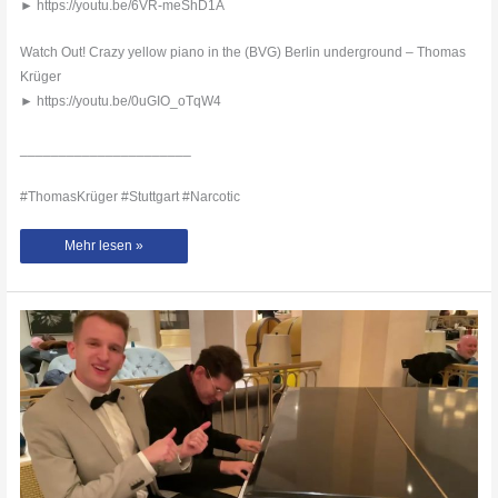
► https://youtu.be/6VR-meShD1A
Watch Out! Crazy yellow piano in the (BVG) Berlin underground – Thomas
Krüger
► https://youtu.be/0uGIO_oTqW4
______________________
#ThomasKrüger #Stuttgart #Narcotic
When
Mehr lesen »
the
Dancer
crashes
the
Street
Piano!
–
Stuttgart