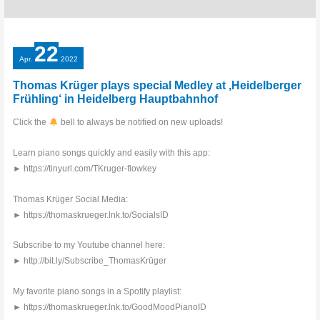
22
Apr.
2022
Thomas Krüger plays special Medley at ‚Heidelberger
Frühling‘ in Heidelberg Hauptbahnhof
Click the
bell to always be notified on new uploads!
Learn piano songs quickly and easily with this app:
► https://tinyurl.com/TKruger-flowkey
Thomas Krüger Social Media:
► https://thomaskrueger.lnk.to/SocialsID
Subscribe to my Youtube channel here:
► http://bit.ly/Subscribe_ThomasKrüger
My favorite piano songs in a Spotify playlist:
► https://thomaskrueger.lnk.to/GoodMoodPianoID