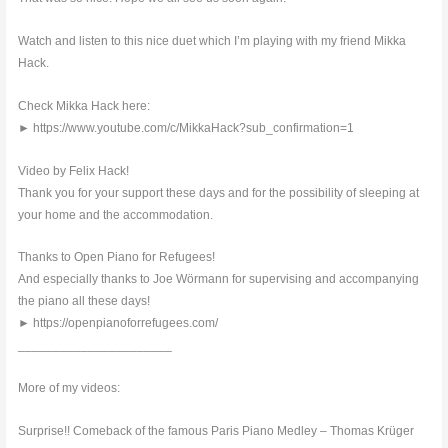
Watch and listen to this nice duet which I’m playing with my friend Mikka
Hack.
Check Mikka Hack here:
► https://www.youtube.com/c/MikkaHack?sub_confirmation=1
Video by Felix Hack!
Thank you for your support these days and for the possibility of sleeping at
your home and the accommodation.
Thanks to Open Piano for Refugees!
And especially thanks to Joe Wörmann for supervising and accompanying
the piano all these days!
► https://openpianoforrefugees.com/
______________________
More of my videos:
Surprise!! Comeback of the famous Paris Piano Medley – Thomas Krüger