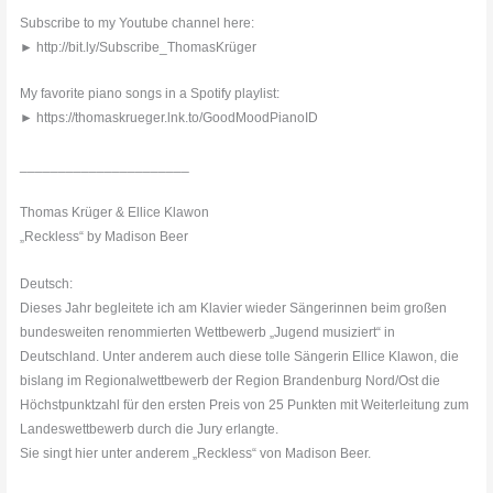
Subscribe to my Youtube channel here:
► http://bit.ly/Subscribe_ThomasKrüger
My favorite piano songs in a Spotify playlist:
► https://thomaskrueger.lnk.to/GoodMoodPianoID
______________________
Thomas Krüger & Ellice Klawon
„Reckless“ by Madison Beer
Deutsch:
Dieses Jahr begleitete ich am Klavier wieder Sängerinnen beim großen
bundesweiten renommierten Wettbewerb „Jugend musiziert“ in
Deutschland. Unter anderem auch diese tolle Sängerin Ellice Klawon, die
bislang im Regionalwettbewerb der Region Brandenburg Nord/Ost die
Höchstpunktzahl für den ersten Preis von 25 Punkten mit Weiterleitung zum
Landeswettbewerb durch die Jury erlangte.
Sie singt hier unter anderem „Reckless“ von Madison Beer.