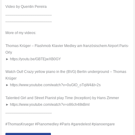
Video by Quentin Pereira
______________________
______________________
More of my videos:
Thomas Krüger – Flashmob Klavier Medley am französischem Airport Paris-
Orly
► https://youtu.be/GBTEjwXB0GY
Watch Out! Crazy yellow piano in the (BVG) Berlin underground – Thomas
Krüger
► https://www.youtube.com/watch?v=0uGIO_oTqW4&t=2s
Talented Girl and Street Pianist play Time (Inception) by Hans Zimmer
► https://www.youtube.com/watch?v=o86ch48kBmI
______________________
#ThomasKrueger #Pianomedley #Paris #garedelest #pianoengare