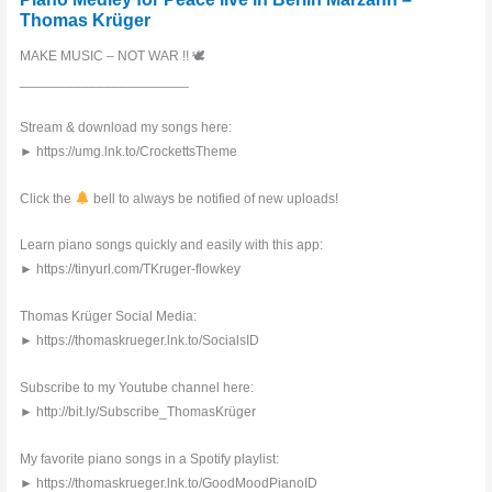
Thomas Krüger
MAKE MUSIC – NOT WAR !! 🕊
______________________
Stream & download my songs here:
► https://umg.lnk.to/CrockettsTheme
Click the
bell to always be notified of new uploads!
Learn piano songs quickly and easily with this app:
► https://tinyurl.com/TKruger-flowkey
Thomas Krüger Social Media:
► https://thomaskrueger.lnk.to/SocialsID
Subscribe to my Youtube channel here:
► http://bit.ly/Subscribe_ThomasKrüger
My favorite piano songs in a Spotify playlist:
► https://thomaskrueger.lnk.to/GoodMoodPianoID