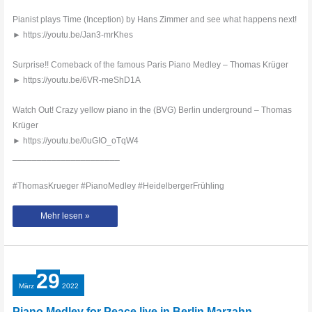
Pianist plays Time (Inception) by Hans Zimmer and see what happens next!
► https://youtu.be/Jan3-mrKhes
Surprise!! Comeback of the famous Paris Piano Medley – Thomas Krüger
► https://youtu.be/6VR-meShD1A
Watch Out! Crazy yellow piano in the (BVG) Berlin underground – Thomas
Krüger
► https://youtu.be/0uGIO_oTqW4
______________________
#ThomasKrueger #PianoMedley #HeidelbergerFrühling
Thomas
Mehr lesen »
Krüger
plays
special
Medley
at
‚Heidelberger
Frühling‘
29
in
Heidelberg
März
2022
Hauptbahnhof
Piano Medley for Peace live in Berlin Marzahn –