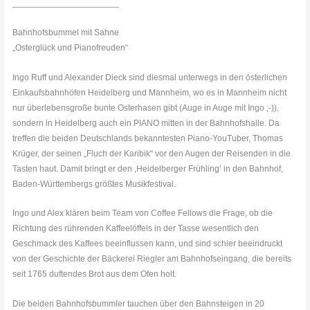
______________________
Bahnhofsbummel mit Sahne
„Osterglück und Pianofreuden“
Ingo Ruff und Alexander Dieck sind diesmal unterwegs in den österlichen
Einkaufsbahnhöfen Heidelberg und Mannheim, wo es in Mannheim nicht
nur überlebensgroße bunte Osterhasen gibt (Auge in Auge mit Ingo ;-)),
sondern in Heidelberg auch ein PIANO mitten in der Bahnhofshalle. Da
treffen die beiden Deutschlands bekanntesten Piano-YouTuber, Thomas
Krüger, der seinen „Fluch der Karibik“ vor den Augen der Reisenden in die
Tasten haut. Damit bringt er den ‚Heidelberger Frühling‘ in den Bahnhof,
Baden-Württembergs größtes Musikfestival.
Ingo und Alex klären beim Team von Coffee Fellows die Frage, ob die
Richtung des rührenden Kaffeelöffels in der Tasse wesentlich den
Geschmack des Kaffees beeinflussen kann, und sind schier beeindruckt
von der Geschichte der Bäckerei Riegler am Bahnhofseingang, die bereits
seit 1765 duftendes Brot aus dem Ofen holt.
Die beiden Bahnhofsbummler tauchen über den Bahnsteigen in 20