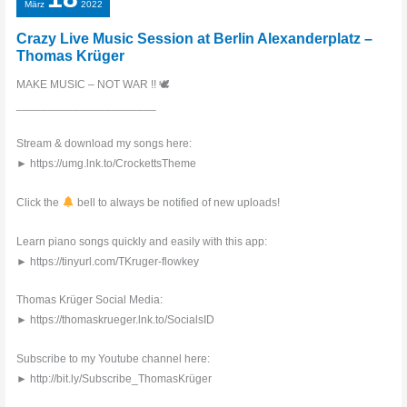
März
2022
Crazy Live Music Session at Berlin Alexanderplatz –
Thomas Krüger
MAKE MUSIC – NOT WAR !! 🕊
______________________
Stream & download my songs here:
► https://umg.lnk.to/CrockettsTheme
Click the
bell to always be notified of new uploads!
Learn piano songs quickly and easily with this app:
► https://tinyurl.com/TKruger-flowkey
Thomas Krüger Social Media:
► https://thomaskrueger.lnk.to/SocialsID
Subscribe to my Youtube channel here:
► http://bit.ly/Subscribe_ThomasKrüger