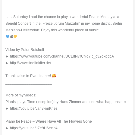
______________________
Last Saturday I had the chance to play a wonderful Peace Medley at a
Benefit Concert in the ‚Freizeitforum Marzahn‘ in my home district Berlin
Marzahn-Hellersdorf. Enjoy this wonderful piece of music.
🕊
Video by Peter Reichelt
► https://www.youtube.com/channel/UCElfN7rCNq7lc_c32qkqdcA
► http://www.stoellnkiter.de/
Thanks also to Eva Lindner!
______________________
More of my videos:
Pianist plays Time (Inception) by Hans Zimmer and see what happens next!
► https://youtu.be/Jan3-mrKhes
Piano for Peace – Where Have All The Flowers Gone
► https://youtu.be/u7e9U6exjc4
______________________