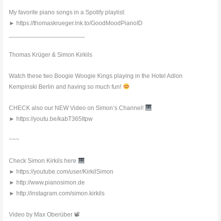
My favorite piano songs in a Spotify playlist:
► https://thomaskrueger.lnk.to/GoodMoodPianoID
______________________
Thomas Krüger & Simon Kirkils
Watch these two Boogie Woogie Kings playing in the Hotel Adlon
Kempinski Berlin and having so much fun!
CHECK also our NEW Video on Simon’s Channel!
► https://youtu.be/kabT365Itpw
~~~
Check Simon Kirkils here
► https://youtube.com/user/KirkilSimon
► http://www.pianosimon.de
► http://instagram.com/simon.kirkils
Video by Max Oberüber 📽