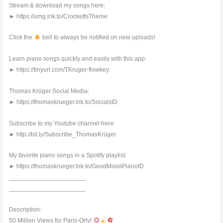
Stream & download my songs here:
► https://umg.lnk.to/CrockettsTheme
Click the
bell to always be notified on new uploads!
Learn piano songs quickly and easily with this app:
► https://tinyurl.com/TKruger-flowkey
Thomas Krüger Social Media:
► https://thomaskrueger.lnk.to/SocialsID
Subscribe to my Youtube channel here:
► http://bit.ly/Subscribe_ThomasKrüger
My favorite piano songs in a Spotify playlist:
► https://thomaskrueger.lnk.to/GoodMoodPianoID
______________________
______________________
Description:
50 Million Views for Paris-Orly!