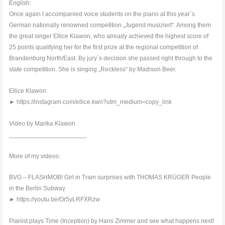
English:
Once again I accompanied voice students on the piano at this year´s
German nationally renowned competition „Jugend musiziert“. Among them
the great singer Ellice Klawon, who already achieved the highest score of
25 points qualifying her for the first prize at the regional competition of
Brandenburg North/East. By jury´s decision she passed right through to the
state competition. She is singing „Reckless“ by Madison Beer.
Ellice Klawon:
► https://instagram.com/ellice.kwn?utm_medium=copy_link
Video by Marika Klawon
______________________
More of my videos:
BVG – FLASHMOB! Girl in Train surprises with THOMAS KRÜGER People
in the Berlin Subway
► https://youtu.be/Or5yLRFXRzw
Pianist plays Time (Inception) by Hans Zimmer and see what happens next!