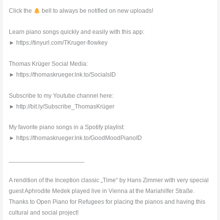
Click the
bell to always be notified on new uploads!
Learn piano songs quickly and easily with this app:
► https://tinyurl.com/TKruger-flowkey
Thomas Krüger Social Media:
► https://thomaskrueger.lnk.to/SocialsID
Subscribe to my Youtube channel here:
► http://bit.ly/Subscribe_ThomasKrüger
My favorite piano songs in a Spotify playlist:
► https://thomaskrueger.lnk.to/GoodMoodPianoID
______________________
A rendition of the Inception classic „Time“ by Hans Zimmer with very special
guest Aphrodite Medek played live in Vienna at the Mariahilfer Straße.
Thanks to Open Piano for Refugees for placing the pianos and having this
cultural and social project!