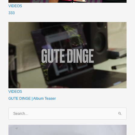
VIDEOS
333
VIDEOS
GUTE DINGE | Album Teaser
S
u
c
h