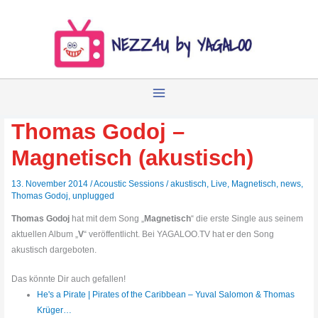
Zum
Inhalt
springen
Thomas Godoj –
Magnetisch (akustisch)
13. November 2014
/
Acoustic Sessions
/
akustisch
,
Live
,
Magnetisch
,
news
,
Thomas Godoj
,
unplugged
Thomas Godoj
hat mit dem Song „
Magnetisch
“ die erste Single aus seinem
aktuellen Album „
V
“ veröffentlicht. Bei YAGALOO.TV hat er den Song
akustisch dargeboten.
Das könnte Dir auch gefallen!
He's a Pirate | Pirates of the Caribbean – Yuval Salomon & Thomas
Krüger…