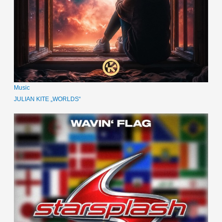
Music
JULIAN KITE „WORLDS“