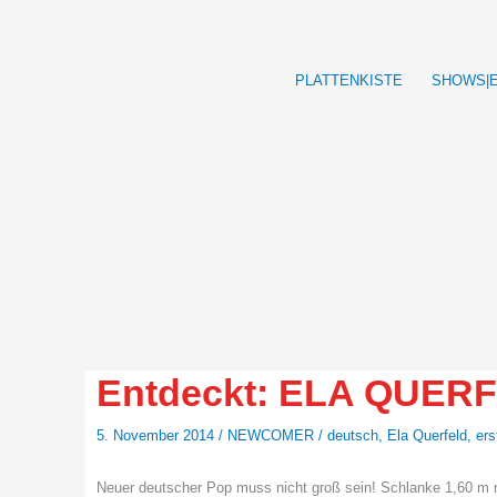
Zum
Inhalt
springen
PLATTENKISTE
SHOWS|
Entdeckt: ELA QUER
5. November 2014
/
NEWCOMER
/
deutsch
,
Ela Querfeld
,
ers
Neuer deutscher Pop muss nicht groß sein! Schlanke 1,60 m r