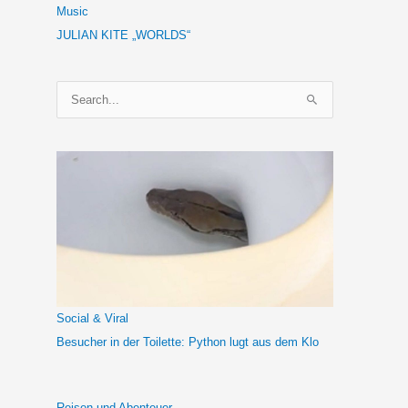
Music
JULIAN KITE „WORLDS“
S
u
c
h
e
n
n
a
c
h
Social & Viral
:
Besucher in der Toilette: Python lugt aus dem Klo
Reisen und Abenteuer