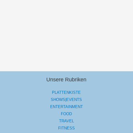
Unsere Rubriken
PLATTENKISTE
SHOWS|EVENTS
ENTERTAINMENT
FOOD
TRAVEL
FITNESS