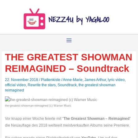
Zum
Inhalt
springen
THE GREATEST SHOWMAN
REIMAGINED – Soundtrack
22. November 2018
/
Plattenkiste
/
Anne-Marie
,
James Arthur
,
lyric video
,
official video
,
Rewrite the stars
,
Soundtrack
,
the greatest showman
reimagined
the-greatest-showman-reimagined (c) Warner Music
Vor knapp einer Woche feierte mit “
The Greatest Showman – Reimagined
”
die Neuauflage des 2018 weltweit meistverkauften Albums seine Premiere.