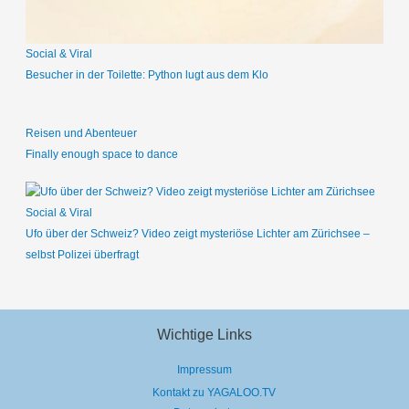
:
Social & Viral
Besucher in der Toilette: Python lugt aus dem Klo
Reisen und Abenteuer
Finally enough space to dance
Social & Viral
Ufo über der Schweiz? Video zeigt mysteriöse Lichter am Zürichsee –
selbst Polizei überfragt
Wichtige Links
Impressum
Kontakt zu YAGALOO.TV