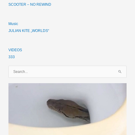
SCOOTER – NO REWIND
Music
JULIAN KITE „WORLDS“
VIDEOS
333
S
u
c
h
e
n
n
a
c
h