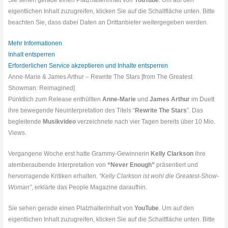
Sie sehen gerade einen Platzhalterinhalt von
YouTube
. Um auf den
eigentlichen Inhalt zuzugreifen, klicken Sie auf die Schaltfläche unten. Bitte
beachten Sie, dass dabei Daten an Drittanbieter weitergegeben werden.
Mehr Informationen
Inhalt entsperren
Erforderlichen Service akzeptieren und Inhalte entsperren
Anne-Marie & James Arthur – Rewrite The Stars [from The Greatest
Showman: Reimagined]
Pünktlich zum Release enthüllten
Anne-Marie
und
James Arthur
im Duett
ihre bewegende Neuinterpretation des Titels “
Rewrite The Stars
”. Das
begleitende
Musikvideo
verzeichnete nach vier Tagen bereits über 10 Mio.
Views.
Vergangene Woche erst hatte Grammy-Gewinnerin
Kelly Clarkson
ihre
atemberaubende Interpretation von
“Never Enough”
präsentiert und
hervorragende Kritiken erhalten.
“Kelly Clarkson ist wohl die Greatest-Show-
Woman”
, erklärte das People Magazine daraufhin.
Sie sehen gerade einen Platzhalterinhalt von
YouTube
. Um auf den
eigentlichen Inhalt zuzugreifen, klicken Sie auf die Schaltfläche unten. Bitte