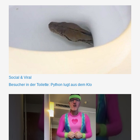
c
h
e
n
n
a
c
h
:
Social & Viral
Besucher in der Toilette: Python lugt aus dem Klo