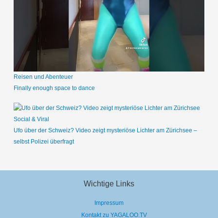
Reisen und Abenteuer
Finally enough space to dance
Social & Viral
Ufo über der Schweiz? Video zeigt mysteriöse Lichter am Zürichsee –
selbst Polizei überfragt
Wichtige Links
Impressum
Kontakt zu YAGALOO.TV