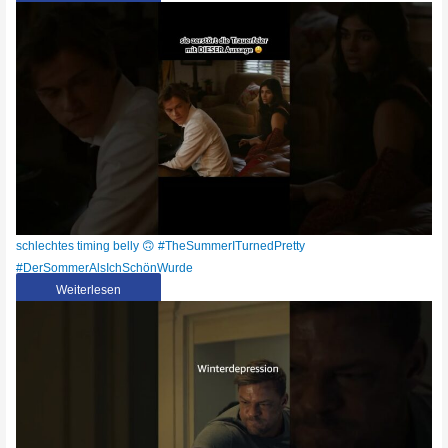
schlechtes timing belly 🙃 #TheSummerITurnedPretty
#DerSommerAlsIchSchönWurde
Weiterlesen