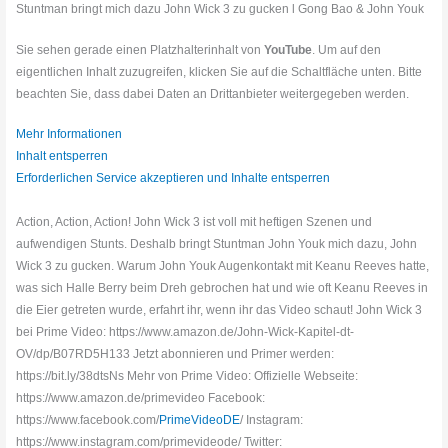
Stuntman bringt mich dazu John Wick 3 zu gucken l Gong Bao & John Youk
Sie sehen gerade einen Platzhalterinhalt von
YouTube
. Um auf den
eigentlichen Inhalt zuzugreifen, klicken Sie auf die Schaltfläche unten. Bitte
beachten Sie, dass dabei Daten an Drittanbieter weitergegeben werden.
Mehr Informationen
Inhalt entsperren
Erforderlichen Service akzeptieren und Inhalte entsperren
Action, Action, Action! John Wick 3 ist voll mit heftigen Szenen und
aufwendigen Stunts. Deshalb bringt Stuntman John Youk mich dazu, John
Wick 3 zu gucken. Warum John Youk Augenkontakt mit Keanu Reeves hatte,
was sich Halle Berry beim Dreh gebrochen hat und wie oft Keanu Reeves in
die Eier getreten wurde, erfahrt ihr, wenn ihr das Video schaut! John Wick 3
bei Prime Video: https://www.amazon.de/John-Wick-Kapitel-dt-
OV/dp/B07RD5H133 Jetzt abonnieren und Primer werden:
https://bit.ly/38dtsNs Mehr von Prime Video: Offizielle Webseite:
https://www.amazon.de/primevideo Facebook:
https://www.facebook.com/
PrimeVideoDE
/ Instagram:
https://www.instagram.com/primevideode/ Twitter: