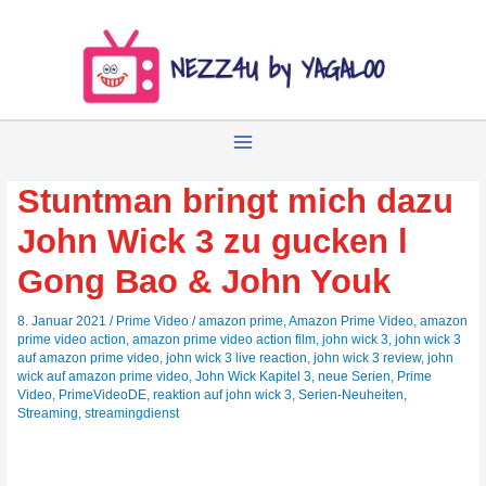
Zum
Inhalt
springen
Stuntman bringt mich dazu
John Wick 3 zu gucken l
Gong Bao & John Youk
8. Januar 2021
/
Prime Video
/
amazon prime
,
Amazon Prime Video
,
amazon
prime video action
,
amazon prime video action film
,
john wick 3
,
john wick 3
auf amazon prime video
,
john wick 3 live reaction
,
john wick 3 review
,
john
wick auf amazon prime video
,
John Wick Kapitel 3
,
neue Serien
,
Prime
Video
,
PrimeVideoDE
,
reaktion auf john wick 3
,
Serien-Neuheiten
,
Streaming
,
streamingdienst