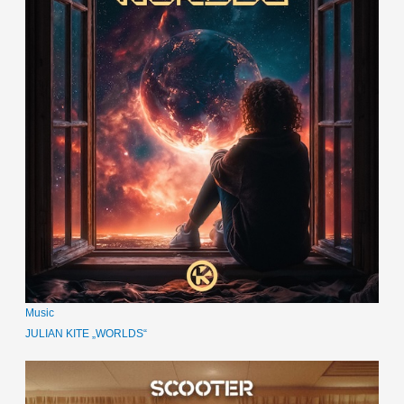
Music
JULIAN KITE „WORLDS“