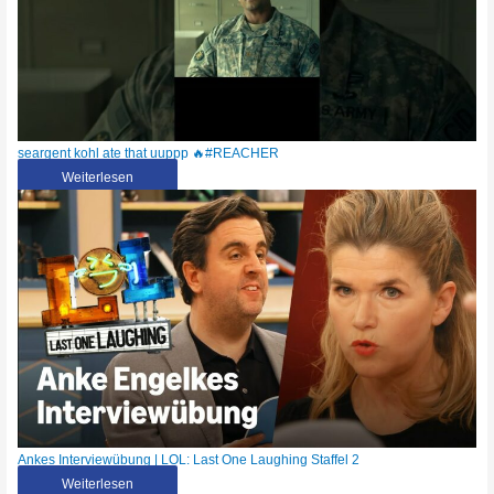
seargent kohl ate that uuppp 🔥#REACHER
Weiterlesen
Ankes Interviewübung | LOL: Last One Laughing Staffel 2
Weiterlesen