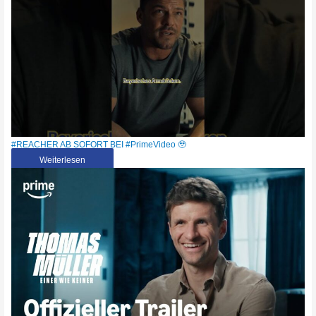
#REACHER AB SOFORT BEI #PrimeVideo 🥹
Weiterlesen