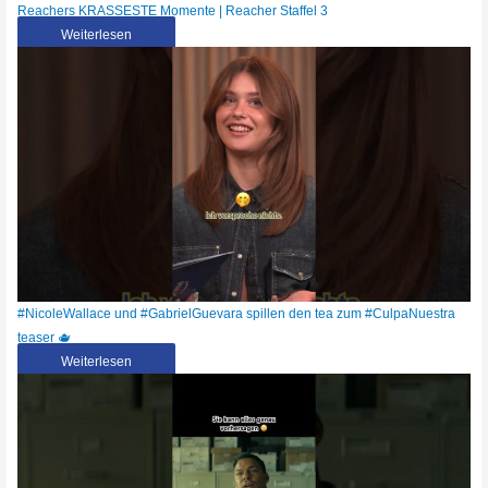
Reachers KRASSESTE Momente | Reacher Staffel 3
Weiterlesen
#NicoleWallace und #GabrielGuevara spillen den tea zum #CulpaNuestra
teaser 🫖
Weiterlesen