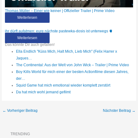
Thomas Müller – Einer wie keiner | Offizieller Trailer | Prime Video
Weiterlesen
ihr dürft aufatmen: eure nächste pastewka-dosis ist unterwegs 🫀
Weiterlesen
Das könnte Dir auch gefallen!
Ella Endlich "Küss Mich, Halt Mich, Lieb Mich" (Felix Harrer x
Jaques…
The Continental: Aus der Welt von John Wick – Trailer | Prime Video
Boy Kills World für mich einer der besten Actionfilme diesen Jahres,
der…
Squid Game hat mich emotional wieder komplett zerstört
Da hat mich wohl jemand gefilmt
←
Vorheriger Beitrag
Nächster Beitrag
→
TRENDING