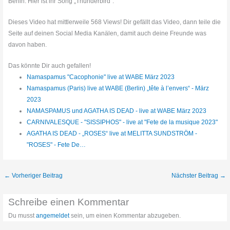
Berlin. Hier ist ihr Song „Thunderbird“.
Dieses Video hat mittlerweile 568 Views! Dir gefällt das Video, dann teile die
Seite auf deinen Social Media Kanälen, damit auch deine Freunde was
davon haben.
Das könnte Dir auch gefallen!
Namaspamus "Cacophonie" live at WABE März 2023
Namaspamus (Paris) live at WABE (Berlin) „tête à l’envers“ - März
2023
NAMASPAMUS und AGATHA IS DEAD - live at WABE März 2023
CARNIVALESQUE - "SISSIPHOS" - live at "Fete de la musique 2023"
AGATHA IS DEAD - „ROSES“ live at MELITTA SUNDSTRÖM -
"ROSES" - Fete De…
←
Vorheriger Beitrag
Nächster Beitrag
→
Schreibe einen Kommentar
Du musst
angemeldet
sein, um einen Kommentar abzugeben.