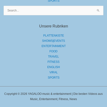
SPORTS
Suchen
nach:
Unsere Rubriken
PLATTENKISTE
SHOWS|EVENTS
ENTERTAINMENT
FOOD
TRAVEL
FITNESS
ENGLISH
VIRAL
SPORTS
Copyright © 2026 YAGALOO music & entertainment | Die besten Videos aus
Music, Entertainment, Fitness, News