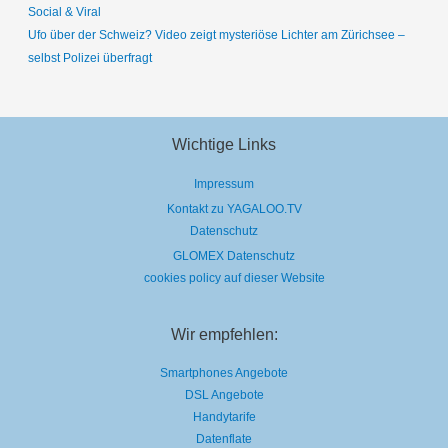
Social & Viral
Ufo über der Schweiz? Video zeigt mysteriöse Lichter am Zürichsee –
selbst Polizei überfragt
Wichtige Links
Impressum
Kontakt zu YAGALOO.TV
Datenschutz
GLOMEX Datenschutz
cookies policy auf dieser Website
Wir empfehlen:
Smartphones Angebote
DSL Angebote
Handytarife
Datenflate