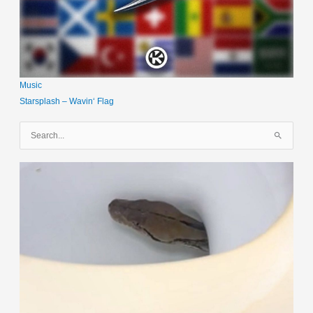
Music
Starsplash – Wavin‘ Flag
S
u
c
h
e
n
n
a
c
h
: