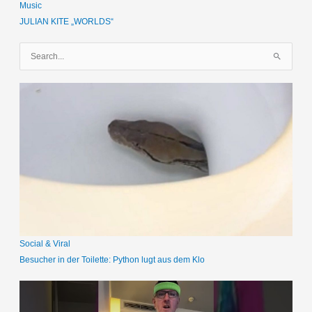
Music
JULIAN KITE „WORLDS“
S
u
c
h
e
n
n
a
c
h
:
Social & Viral
Besucher in der Toilette: Python lugt aus dem Klo