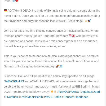
Paris.
AGATHA IS DEAD, the pride of Berlin, is set to unleash a sonic storm like
never before. Brace yourself for an unforgettable performance as they bring
their dynamic and edgy tunes to the iconic WABE Berlin stage.
Join us for this once-in-a-lifetime convergence of musical brilliance, where
Parisian charm meets Berlin’s underground vibes!
Whether you’re a
die-hard fan or a casual music lover, this concert promises an experience
that will leave you breathless and wanting more.
This is your chance to be part of a musical extravaganza that will be talked
about for years to come. Don’t miss out on the fusion of French finesse and
German grit – it’s going to be legendary!
Subscribe, like, and hit the notification bell to stay updated on all things
NAMASPAMUS
and AGATHA IS DEAD! Let’s make memories together and
celebrate the universal language of music. A show at WABE Berlin in March
2023 – get ready to be blown away!
#
NAMASPAMUS
#
AgathaIsDead
#
LiveMusic
#
ParisMeetsBerlin
#
WABEBerlin
#
ConcertExperience