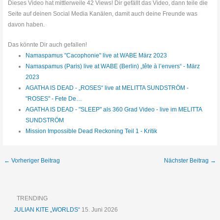
Dieses Video hat mittlerweile 42 Views! Dir gefällt das Video, dann teile die
Seite auf deinen Social Media Kanälen, damit auch deine Freunde was
davon haben.
Das könnte Dir auch gefallen!
Namaspamus "Cacophonie" live at WABE März 2023
Namaspamus (Paris) live at WABE (Berlin) „tête à l’envers“ - März
2023
AGATHA IS DEAD - „ROSES“ live at MELITTA SUNDSTRÖM -
"ROSES" - Fete De…
AGATHA IS DEAD - "SLEEP" als 360 Grad Video - live im MELITTA
SUNDSTRÖM
Mission Impossible Dead Reckoning Teil 1 - Kritik
←
Vorheriger Beitrag
Nächster Beitrag
→
TRENDING
JULIAN KITE „WORLDS“
15. Juni 2026