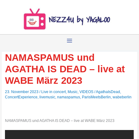
Zum
Inhalt
springen
NAMASPAMUS und
AGATHA IS DEAD – live at
WABE März 2023
23. November 2023
/
Live in concert
,
Music
,
VIDEOS
/
AgathaIsDead
,
ConcertExperience
,
livemusic
,
namaspamus
,
ParisMeetsBerlin
,
wabeberlin
NAMASPAMUS und AGATHA IS DEAD – live at WABE März 2023