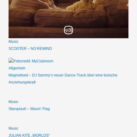
Music
SCOOTER – NO REWIND
Allgemein
Magnetised – DJ Sammy‘s neuer Dance-Track über eine toxische
Anziehungskraft
Music
Starsplash – Wavin‘ Flag
Music
JULIAN KITE „WORLDS“