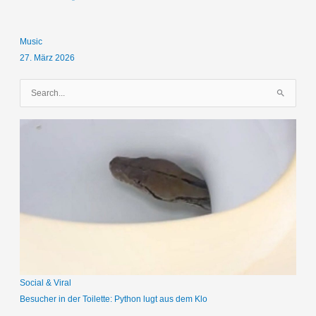
Music
27. März 2026
S
u
c
h
e
n
n
a
c
h
:
Social & Viral
Besucher in der Toilette: Python lugt aus dem Klo