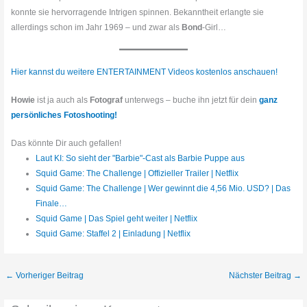
konnte sie hervorragende Intrigen spinnen. Bekanntheit erlangte sie
allerdings schon im Jahr 1969 – und zwar als
Bond
-Girl…
Hier kannst du weitere ENTERTAINMENT Videos kostenlos anschauen!
Howie
ist ja auch als
Fotograf
unterwegs – buche ihn jetzt für dein
ganz
persönliches Fotoshooting!
Das könnte Dir auch gefallen!
Laut KI: So sieht der "Barbie"-Cast als Barbie Puppe aus
Squid Game: The Challenge | Offizieller Trailer | Netflix
Squid Game: The Challenge | Wer gewinnt die 4,56 Mio. USD? | Das
Finale…
Squid Game | Das Spiel geht weiter | Netflix
Squid Game: Staffel 2 | Einladung | Netflix
←
Vorheriger Beitrag
Nächster Beitrag
→