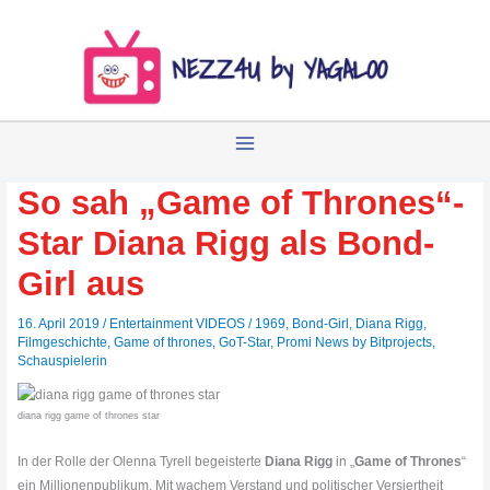
Zum
Inhalt
springen
So sah „Game of Thrones“-
Star Diana Rigg als Bond-
Girl aus
16. April 2019
/
Entertainment VIDEOS
/
1969
,
Bond-Girl
,
Diana Rigg
,
Filmgeschichte
,
Game of thrones
,
GoT-Star
,
Promi News by Bitprojects
,
Schauspielerin
diana rigg game of thrones star
In der Rolle der Olenna Tyrell begeisterte
Diana Rigg
in „
Game of Thrones
“
ein Millionenpublikum. Mit wachem Verstand und politischer Versiertheit