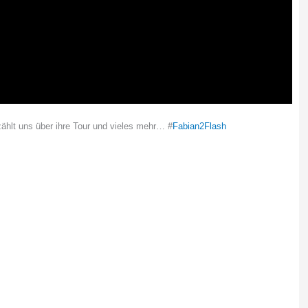
rzählt uns über ihre Tour und vieles mehr… #
Fabian2Flash