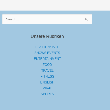
Suchen
nach:
Unsere Rubriken
PLATTENKISTE
SHOWS|EVENTS
ENTERTAINMENT
FOOD
TRAVEL
FITNESS
ENGLISH
VIRAL
SPORTS