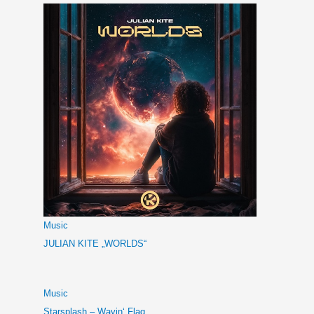
Music
JULIAN KITE „WORLDS“
Music
Starsplash – Wavin‘ Flag