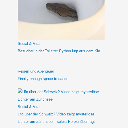
e
n
n
a
c
h
Social & Viral
:
Besucher in der Toilette: Python lugt aus dem Klo
Reisen und Abenteuer
Finally enough space to dance
Social & Viral
Ufo über der Schweiz? Video zeigt mysteriöse
Lichter am Zürichsee – selbst Polizei überfragt