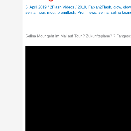
5. April 2019
/
2Flash Videos
/
2019
,
Fabian2Flash
,
glow
,
glow
selina mour
,
mour
,
promiflash
,
Prominews
,
selina
,
selina kean
Selina Mour geht im Mai auf Tour ? Zukunftspläne? ? Fangesc