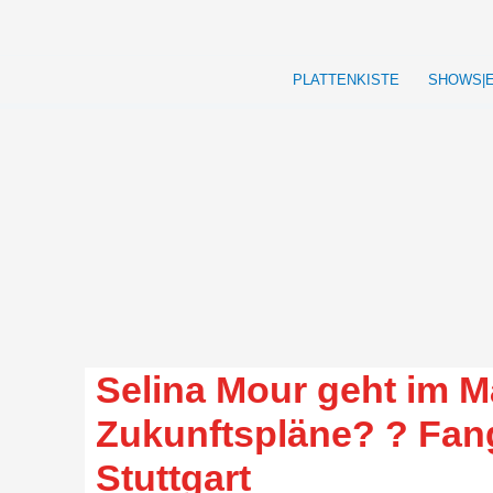
Zum
Inhalt
springen
PLATTENKISTE
SHOWS|
Selina Mour geht im M
Zukunftspläne? ? Fan
Stuttgart