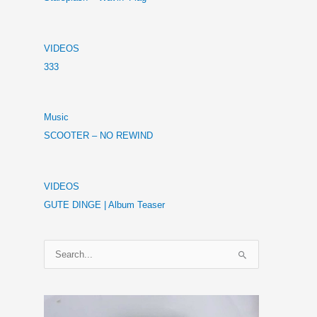
VIDEOS
333
Music
SCOOTER – NO REWIND
VIDEOS
GUTE DINGE | Album Teaser
S
u
c
h