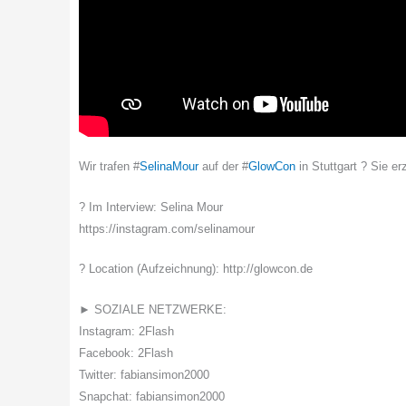
Wir trafen #
SelinaMour
auf der #
GlowCon
in Stuttgart ? Sie e
? Im Interview: Selina Mour
https://instagram.com/selinamour
? Location (Aufzeichnung): http://glowcon.de
► SOZIALE NETZWERKE:
Instagram: 2Flash
Facebook: 2Flash
Twitter: fabiansimon2000
Snapchat: fabiansimon2000