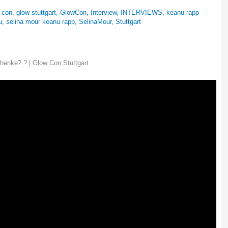
 con
,
glow stuttgart
,
GlowCon
,
Interview
,
INTERVIEWS
,
keanu rapp
u
,
selina mour keanu rapp
,
SelinaMour
,
Stuttgart
henke? ? | Glow Con Stuttgart