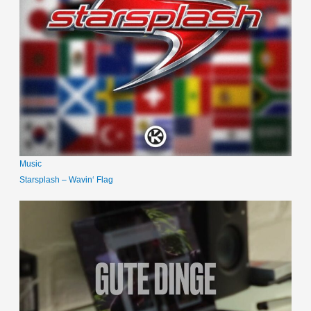
Music
Starsplash – Wavin‘ Flag