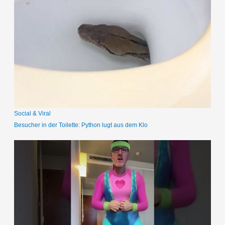
h
e
n
n
a
c
h
:
Social & Viral
Besucher in der Toilette: Python lugt aus dem Klo