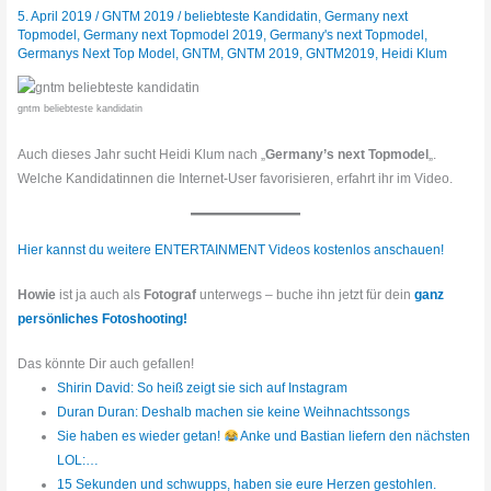
5. April 2019
/
GNTM 2019
/
beliebteste Kandidatin
,
Germany next
Topmodel
,
Germany next Topmodel 2019
,
Germany's next Topmodel
,
Germanys Next Top Model
,
GNTM
,
GNTM 2019
,
GNTM2019
,
Heidi Klum
gntm beliebteste kandidatin
Auch dieses Jahr sucht Heidi Klum nach „
Germany’s next Topmodel
„.
Welche Kandidatinnen die Internet-User favorisieren, erfahrt ihr im Video.
Hier kannst du weitere ENTERTAINMENT Videos kostenlos anschauen!
Howie
ist ja auch als
Fotograf
unterwegs – buche ihn jetzt für dein
ganz
persönliches Fotoshooting!
Das könnte Dir auch gefallen!
Shirin David: So heiß zeigt sie sich auf Instagram
Duran Duran: Deshalb machen sie keine Weihnachtssongs
Sie haben es wieder getan!
Anke und Bastian liefern den nächsten
LOL:…
15 Sekunden und schwupps, haben sie eure Herzen gestohlen.