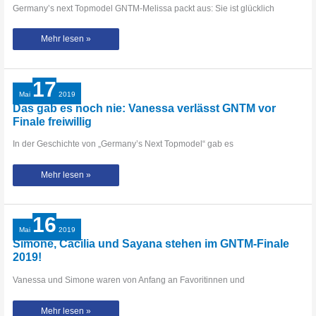
Germany’s next Topmodel GNTM-Melissa packt aus: Sie ist glücklich
Frisch
Mehr lesen »
verliebt:
GNTM
Melissa
über
ihren
17
Beziehungsstatus
Mai
2019
Das gab es noch nie: Vanessa verlässt GNTM vor
Finale freiwillig
In der Geschichte von „Germany’s Next Topmodel“ gab es
Das
Mehr lesen »
gab
es
noch
nie:
Vanessa
16
verlässt
GNTM
Mai
2019
vor
Simone, Cäcilia und Sayana stehen im GNTM-Finale
Finale
freiwillig
2019!
Vanessa und Simone waren von Anfang an Favoritinnen und
Simone,
Mehr lesen »