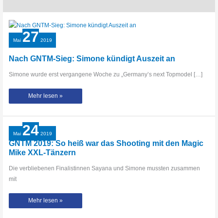
27
Mai
2019
Nach GNTM-Sieg: Simone kündigt Auszeit an
Simone wurde erst vergangene Woche zu „Germany’s next Topmodel […]
Nach
Mehr lesen »
GNTM-
Sieg:
Simone
kündigt
Auszeit
24
an
Mai
2019
GNTM 2019: So heiß war das Shooting mit den Magic
Mike XXL-Tänzern
Die verbliebenen Finalistinnen Sayana und Simone mussten zusammen
mit
GNTM
Mehr lesen »
2019:
So
heiß