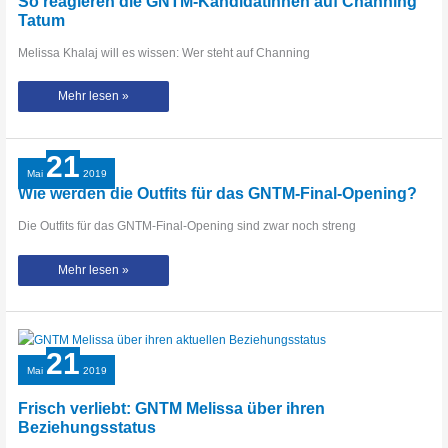
So reagieren die GNTM-Kandidatinnen auf Channing
Tatum
Melissa Khalaj will es wissen: Wer steht auf Channing
So
Mehr lesen »
reagieren
die
GNTM-
Kandidatinnen
auf
21
Channing
Tatum
Mai
2019
Wie werden die Outfits für das GNTM-Final-Opening?
Die Outfits für das GNTM-Final-Opening sind zwar noch streng
Wie
Mehr lesen »
werden
die
Outfits
für
das
GNTM-
Final-
21
Opening?
Mai
2019
Frisch verliebt: GNTM Melissa über ihren
Beziehungsstatus