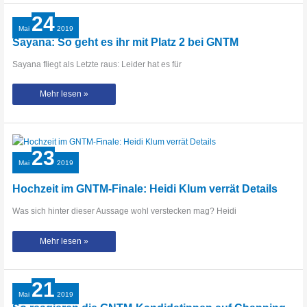
war
das
24
Shooting
mit
Mai
2019
den
Sayana: So geht es ihr mit Platz 2 bei GNTM
Magic
Mike
XXL-
Sayana fliegt als Letzte raus: Leider hat es für
Tänzern
Sayana:
Mehr lesen »
So
geht
es
ihr
mit
Platz
2
23
bei
GNTM
Mai
2019
Hochzeit im GNTM-Finale: Heidi Klum verrät Details
Was sich hinter dieser Aussage wohl verstecken mag? Heidi
Hochzeit
Mehr lesen »
im
GNTM-
Finale:
Heidi
Klum
21
verrät
Details
Mai
2019