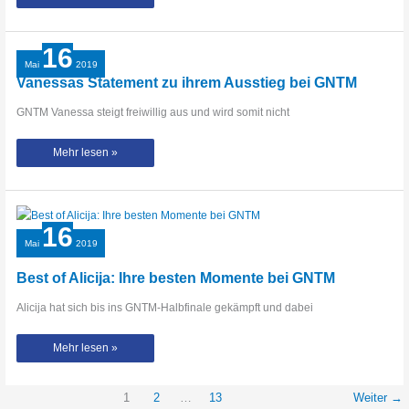
Cäcilia
und
Sayana
stehen
im
16
GNTM-
Finale
Mai
2019
2019!
Vanessas Statement zu ihrem Ausstieg bei GNTM
GNTM Vanessa steigt freiwillig aus und wird somit nicht
Vanessas
Mehr lesen »
Statement
zu
ihrem
Ausstieg
bei
GNTM
16
Mai
2019
Best of Alicija: Ihre besten Momente bei GNTM
Alicija hat sich bis ins GNTM-Halbfinale gekämpft und dabei
Best
Mehr lesen »
of
Alicija:
Ihre
besten
Momente
1
2
…
13
Weiter
→
bei