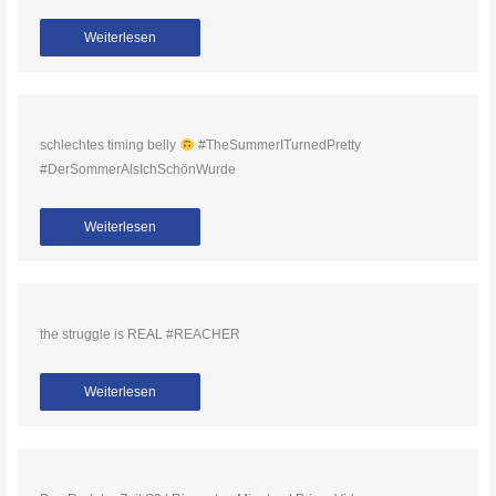
Weiterlesen
schlechtes timing belly
#TheSummerITurnedPretty
#DerSommerAlsIchSchönWurde
Weiterlesen
the struggle is REAL #REACHER
Weiterlesen