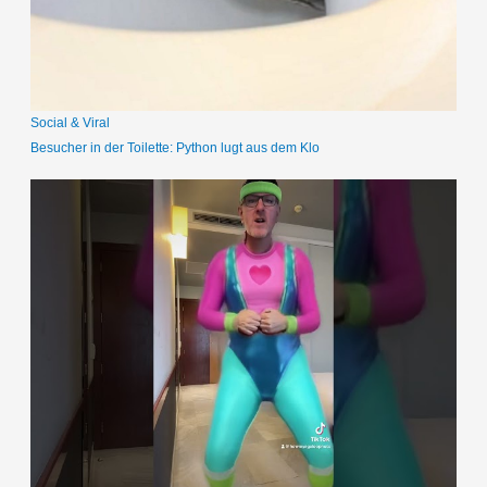
c
h
:
Social & Viral
Besucher in der Toilette: Python lugt aus dem Klo