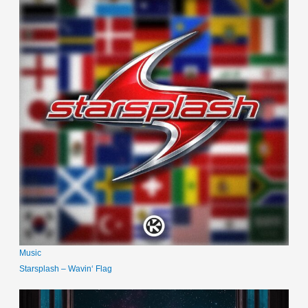
Music
Starsplash – Wavin‘ Flag