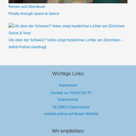
Reisen und Abenteuer
Finally enough space to dance
Social & Viral
Ufo über der Schweiz? Video zeigt mysteriöse Lichter am Zürichsee –
selbst Polizei überfragt
Wichtige Links
Impressum
Kontakt zu YAGALOO.TV
Datenschutz
GLOMEX Datenschutz
cookies policy auf dieser Website
Wir empfehlen: