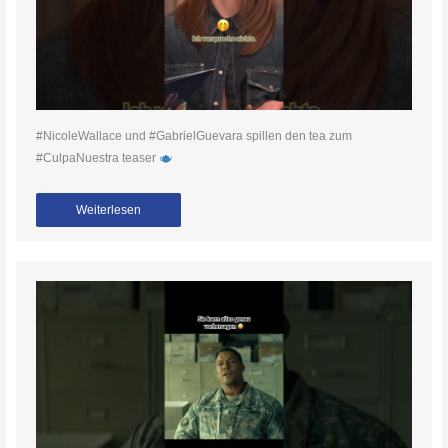
#NicoleWallace und #GabrielGuevara spillen den tea zum
#CulpaNuestra teaser
Weiterlesen