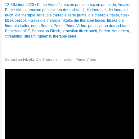
12. Oktober 2023
/
Prime Video
/
amazon prime
,
amazon prime de
,
Amazon
Prime Video
,
amazon prime video deutschland
,
die therapie
,
die therapie
buch
,
die therapie serie
,
die therapie serie prime
,
die therapie trailer
,
fitzek
,
fitzek best of
,
Fitzeks die therapie
,
fitzeks die therapie teaser
,
fitzeks die
therapie trailer
,
neue Serien
,
Prime
,
Prime Video
,
prime video deutschland
,
PrimeVideoDE
,
Sebastian Fitzek
,
sebastian fitzek buch
,
Serien-Neuheiten
,
Streaming
,
streamingdienst
,
therapie serie
Sebastian Fitzeks Die Therapie – Trailer | Prime Video