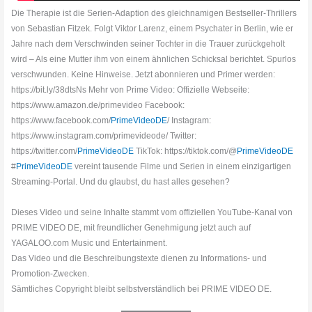
Die Therapie ist die Serien-Adaption des gleichnamigen Bestseller-Thrillers
von Sebastian Fitzek. Folgt Viktor Larenz, einem Psychater in Berlin, wie er
Jahre nach dem Verschwinden seiner Tochter in die Trauer zurückgeholt
wird – Als eine Mutter ihm von einem ähnlichen Schicksal berichtet. Spurlos
verschwunden. Keine Hinweise. Jetzt abonnieren und Primer werden:
https://bit.ly/38dtsNs Mehr von Prime Video: Offizielle Webseite:
https://www.amazon.de/primevideo Facebook:
https://www.facebook.com/
PrimeVideoDE
/ Instagram:
https://www.instagram.com/primevideode/ Twitter:
https://twitter.com/
PrimeVideoDE
TikTok: https://tiktok.com/@
PrimeVideoDE
#
PrimeVideoDE
vereint tausende Filme und Serien in einem einzigartigen
Streaming-Portal. Und du glaubst, du hast alles gesehen?
Dieses Video und seine Inhalte stammt vom offiziellen YouTube-Kanal von
PRIME VIDEO DE, mit freundlicher Genehmigung jetzt auch auf
YAGALOO.com Music und Entertainment.
Das Video und die Beschreibungstexte dienen zu Informations- und
Promotion-Zwecken.
Sämtliches Copyright bleibt selbstverständlich bei PRIME VIDEO DE.