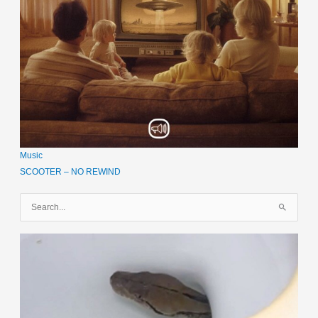
Music
SCOOTER – NO REWIND
S
u
c
h
e
n
n
a