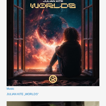
Music
JULIAN KITE „WORLDS“