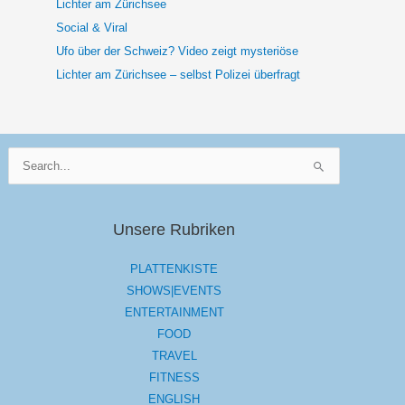
Social & Viral
Ufo über der Schweiz? Video zeigt mysteriöse
Lichter am Zürichsee – selbst Polizei überfragt
Suchen
nach:
Unsere Rubriken
PLATTENKISTE
SHOWS|EVENTS
ENTERTAINMENT
FOOD
TRAVEL
FITNESS
ENGLISH