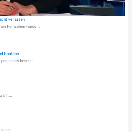
nicht verlassen
schen Fernsehen wurde…
l-Koalition
paritätisch besetzt:…
ewählt….
schicke…