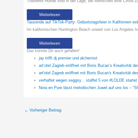
Trainierte Hunde sind in der Lage, bei Menschen eine Covid-1
Weiterlesen
Tausende auf TikTok-Party: Geburtstagsfeier in Kalifornien esk
Im kalifornischen Huntington Beach unweit von Los Angeles 
Weiterlesen
Das könnte Dir auch gefallen!
jay trifft dj premier und alchemist
art’otel Zagreb eröffnet mit Boris Bućan’s Kreativität d
art'otel Zagreb eröffnet mit Boris Bucan's Kreativität d
verhaftet wegen seggsy... staffel 5 von #LOLDE starte
Nora en Pure lässt melodischen Juwel auf uns los – “S
←
Vorheriger Beitrag