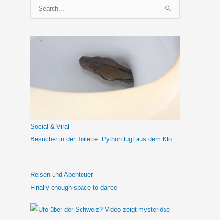
S
u
c
h
e
n
n
a
c
h
Social & Viral
:
Besucher in der Toilette: Python lugt aus dem Klo
Reisen und Abenteuer
Finally enough space to dance