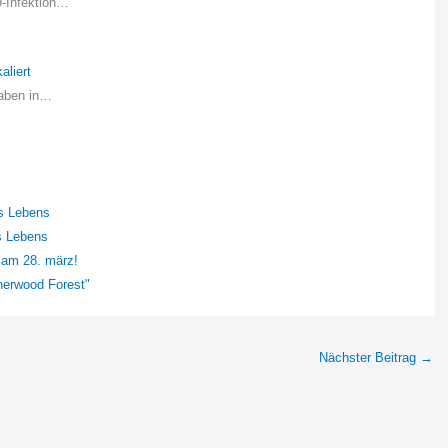
9-Infektion…
aliert
haben in…
es Lebens
es Lebens
t am 28. märz!
herwood Forest"
Nächster Beitrag
→