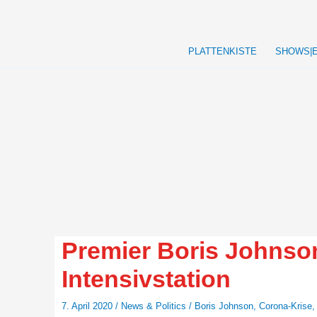
Zum
Inhalt
springen
PLATTENKISTE
SHOWS|
Premier Boris Johnso
Intensivstation
7. April 2020
/
News & Politics
/
Boris Johnson
,
Corona-Krise