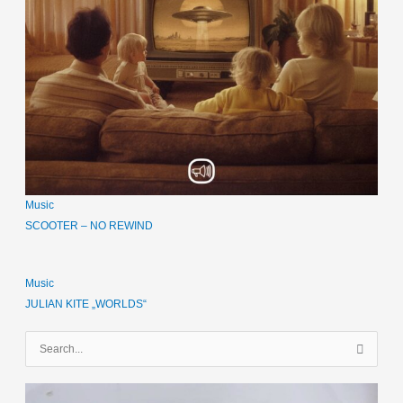
Music
SCOOTER – NO REWIND
Music
JULIAN KITE „WORLDS“
S
u
c
h