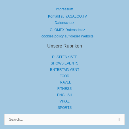
Impressum
Kontakt zu YAGALOO.TV
Datenschutz
GLOMEX Datenschutz
cookies policy auf dieser Website
Unsere Rubriken
PLATTENKISTE
SHOWS|EVENTS
ENTERTAINMENT
FOOD
TRAVEL
FITNESS
ENGLISH
VIRAL
SPORTS
Suchen
nach: