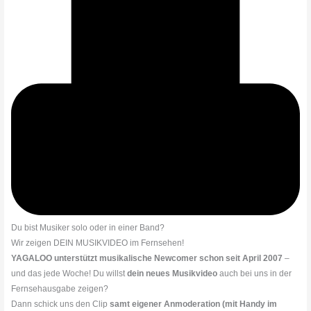
Du bist Musiker solo oder in einer Band?
Wir zeigen DEIN MUSIKVIDEO im Fernsehen!
YAGALOO unterstützt musikalische Newcomer schon seit April 2007
–
und das jede Woche! Du willst
dein neues Musikvideo
auch bei uns in der
Fernsehausgabe zeigen?
Dann schick uns den Clip
samt eigener Anmoderation (mit Handy im