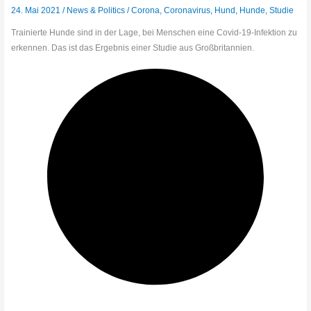
24. Mai 2021
/
News & Politics
/
Corona
,
Coronavirus
,
Hund
,
Hunde
,
Studie
Trainierte Hunde sind in der Lage, bei Menschen eine Covid-19-Infektion zu
erkennen. Das ist das Ergebnis einer Studie aus Großbritannien.