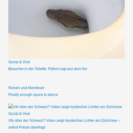
e
n
n
a
c
h
:
Social & Viral
Besucher in der Toilette: Python lugt aus dem Klo
Reisen und Abenteuer
Finally enough space to dance
Social & Viral
Ufo über der Schweiz? Video zeigt mysteriöse Lichter am Zürichsee –
selbst Polizei überfragt