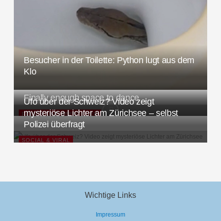
e
n
n
a
c
Besucher in der Toilette: Python lugt aus dem
h
Klo
:
Finally enough space to dance
Ufo über der Schweiz? Video zeigt
mysteriöse Lichter am Zürichsee – selbst
REISEN UND ABENTEUER
Polizei überfragt
SOCIAL & VIRAL
Wichtige Links
Impressum