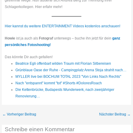
getrennte Wege. Nun äußerte sich Andrea Berg zur Trennung ihrer
Schlagerkollegen. Hier erfahr mehr!
Hier kannst du weitere ENTERTAINMENT Videos kostenlos anschauen!
Howie
ist ja auch als
Fotograf
unterwegs – buche ihn jetzt für dein
ganz
persönliches Fotoshooting!
Das könnte Dir auch gefallen!
Beatrice Egli offenbart wilden Traum mit Florian Silbereisen
Grünblaue Oase der Ruhe - Campingplatz Arena Stoja strahlt nach…
MYLLER live bei BOCHUM TOTAL 2023 "Von Links Nach Rechts"
Nach "entspannt" kommt "tot" #Shorts #DoloresRoach
Die Kettenbrücke, Budapests Wunderwerk, nach zweijähriger
Renovierung…
←
Vorheriger Beitrag
Nächster Beitrag
→
Schreibe einen Kommentar