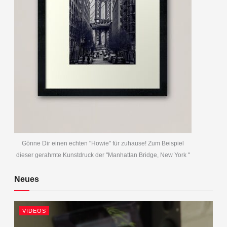
Gönne Dir einen echten "Howie" für zuhause! Zum Beispiel
dieser gerahmte Kunstdruck der "Manhattan Bridge, New York "
Neues
VIDEOS