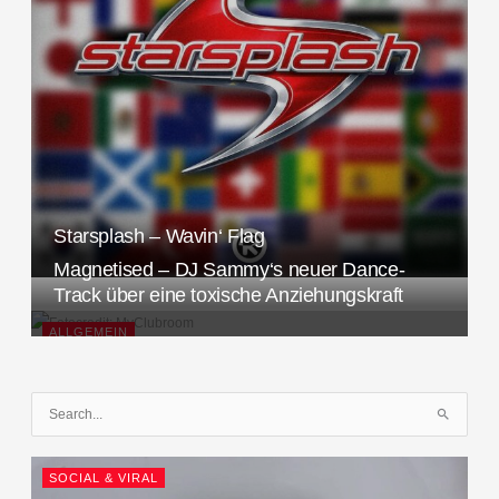
Starsplash – Wavin‘ Flag
Magnetised – DJ Sammy‘s neuer Dance-
Track über eine toxische Anziehungskraft
ALLGEMEIN
S
u
c
SOCIAL & VIRAL
h