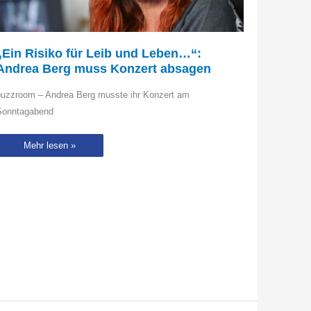
„Ein Risiko für Leib und Leben…“:
Andrea Berg muss Konzert absagen
buzzroom – Andrea Berg musste ihr Konzert am
Sonntagabend
„Ein
Mehr lesen »
Risiko
für
Leib
und
Leben…“:
Andrea
Berg
muss
Konzert
absagen