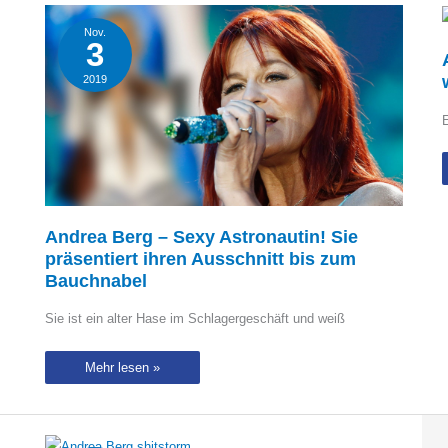
Nov.
3
2019
E
Andrea Berg – Sexy Astronautin! Sie
präsentiert ihren Ausschnitt bis zum
Bauchnabel
Sie ist ein alter Hase im Schlagergeschäft und weiß
Andrea
Mehr lesen »
Berg
–
Sexy
Astronautin!
Sie
präsentiert