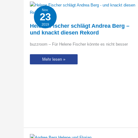
die
Schlagerkönigin
aus
Nov.
23
2019
Helene Fischer schlägt Andrea Berg –
und knackt diesen Rekord
buzzroom – Für Helene Fischer könnte es nicht besser
Helene
Mehr lesen »
Fischer
schlägt
Andrea
Berg
–
und
knackt
diesen
Rekord