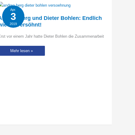
Apr.
3
Andrea Berg und Dieter Bohlen: Endlich
wieder versöhnt!
2019
rst vor einem Jahr hatte Dieter Bohlen die Zusammenarbeit
Andrea
Mehr lesen »
Berg
und
Dieter
Bohlen:
Endlich
wieder
versöhnt!