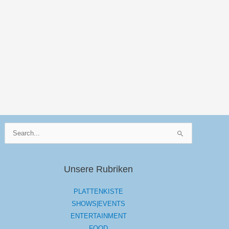
Suchen
nach:
Unsere Rubriken
PLATTENKISTE
SHOWS|EVENTS
ENTERTAINMENT
FOOD