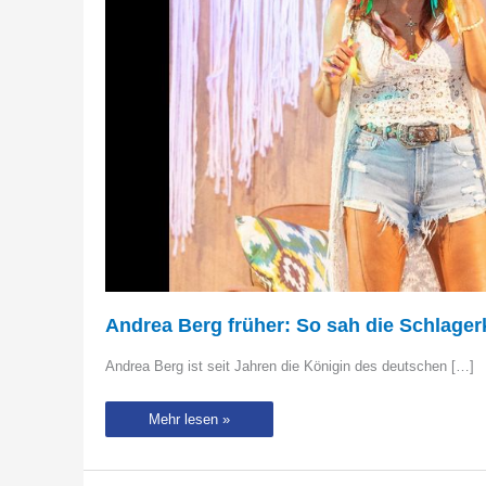
Andrea Berg früher: So sah die Schlager
Andrea Berg ist seit Jahren die Königin des deutschen […]
Andrea
Mehr lesen »
Berg
früher:
So
sah