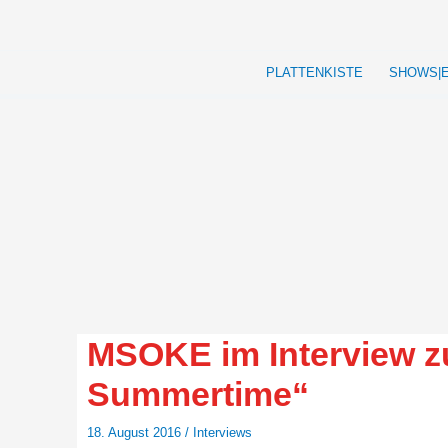
Zum
Inhalt
springen
PLATTENKISTE
SHOWS|
MSOKE im Interview z
Summertime“
18. August 2016
/
Interviews