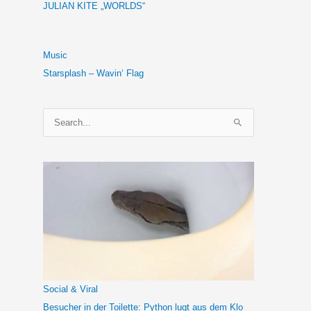
JULIAN KITE „WORLDS“
Music
Starsplash – Wavin‘ Flag
S
u
c
h
e
n
n
a
c
h
Social & Viral
:
Besucher in der Toilette: Python lugt aus dem Klo