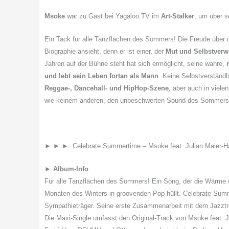
Msoke
war zu Gast bei Yagaloo.TV im
Art-Stalker
, um über se
Ein Tack für alle Tanzflächen des Sommers! Die Freude über
Biographie ansieht, denn er ist einer, der
Mut und Selbstverw
Jahren auf der Bühne steht hat sich ermöglicht, seine wahre,
und lebt sein Leben fortan als Mann
. Keine Selbstverständ
Reggae-, Dancehall- und HipHop-Szene
, aber auch in viele
wie keinem anderen, den unbeschwerten Sound des Sommers 
► ► ► Celebrate Summertime – Msoke feat. Julian Maier-Hauf
►
Album-Info
Für alle Tanzflächen des Sommers! Ein Song, der die Wärme de
Monaten des Winters in groovenden Pop hüllt. Celebrate Sum
Sympathieträger. Seine erste Zusammenarbeit mit dem Jazztr
Die Maxi-Single umfasst den Original-Track von Msoke feat. 