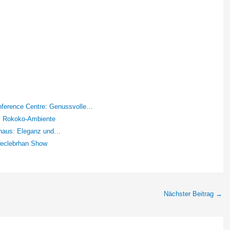
rence Centre: Genussvolle…
m Rokoko-Ambiente
rhaus: Eleganz und…
Teclebrhan Show
Nächster Beitrag
→