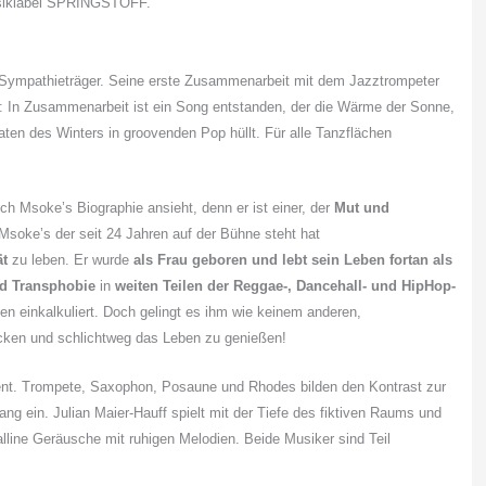
usiklabel SPRINGSTOFF.
 Sympathieträger. Seine erste Zusammenarbeit mit dem Jazztrompeter
: In Zusammenarbeit ist ein Song entstanden, der die Wärme der Sonne,
aten des Winters in groovenden Pop hüllt. Für alle Tanzflächen
h Msoke’s Biographie ansieht, denn er ist einer, der
Mut und
Msoke’s der seit 24 Jahren auf der Bühne steht hat
ät
zu leben. Er wurde
als Frau geboren und lebt sein Leben fortan als
d Transphobie
in
weiten Teilen der Reggae-, Dancehall- und HipHop-
hen einkalkuliert. Doch gelingt es ihm wie keinem anderen,
ken und schlichtweg das Leben zu genießen!
zent. Trompete, Saxophon, Posaune und Rhodes bilden den Kontrast zur
g ein. Julian Maier-Hauff spielt mit der Tiefe des fiktiven Raums und
lline Geräusche mit ruhigen Melodien. Beide Musiker sind Teil