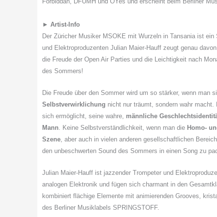
Forbiddan, DFUMH und OYes und erscheint beim Berliner M
►
Artist-Info
Der Züricher Musiker MSOKE mit Wurzeln in Tansania ist ein
und Elektroproduzenten Julian Maier-Hauff zeugt genau davon
die Freude der Open Air Parties und die Leichtigkeit nach Mon
des Sommers!
Die Freude über den Sommer wird um so stärker, wenn man sic
Selbstverwirklichung
nicht nur träumt, sondern wahr macht. 
sich ermöglicht, seine wahre,
männliche Geschlechtsidentit
Mann
. Keine Selbstverständlichkeit, wenn man die
Homo- un
Szene
, aber auch in vielen anderen gesellschaftlichen Bereic
den unbeschwerten Sound des Sommers in einen Song zu pac
Julian Maier-Hauff ist jazzender Trompeter und Elektroprodu
analogen Elektronik und fügen sich charmant in den Gesamtklan
kombiniert flächige Elemente mit animierenden Grooves, krista
des Berliner Musiklabels SPRINGSTOFF.