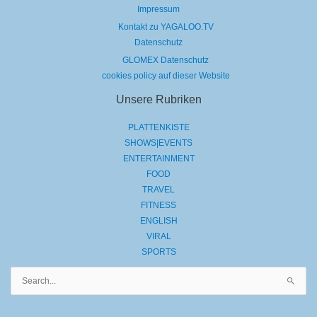
Impressum
Kontakt zu YAGALOO.TV
Datenschutz
GLOMEX Datenschutz
cookies policy auf dieser Website
Unsere Rubriken
PLATTENKISTE
SHOWS|EVENTS
ENTERTAINMENT
FOOD
TRAVEL
FITNESS
ENGLISH
VIRAL
SPORTS
Suchen
nach: