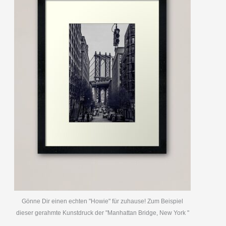
Gönne Dir einen echten "Howie" für zuhause! Zum Beispiel
dieser gerahmte Kunstdruck der "Manhattan Bridge, New York "