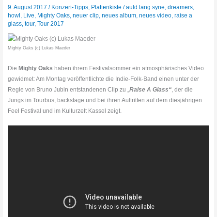
9. August 2017
/
Konzert-Tipps
,
Plattenkiste
/
auld lang syne
,
dreamers
,
howl
,
Live
,
Mighty Oaks
,
neuer clip
,
neues album
,
neues video
,
raise a
glass
,
tour
,
Tour 2017
Mighty Oaks (c) Lukas Maeder
Die
Mighty Oaks
haben ihrem Festivalsommer ein atmosphärisches Video
gewidmet: Am Montag veröffentlichte die Indie-Folk-Band einen unter der
Regie von Bruno Jubin entstandenen Clip zu „
Raise A Glass“
, der die
Jungs im Tourbus, backstage und bei ihren Auftritten auf dem diesjährigen
Feel Festival und im Kulturzelt Kassel zeigt.