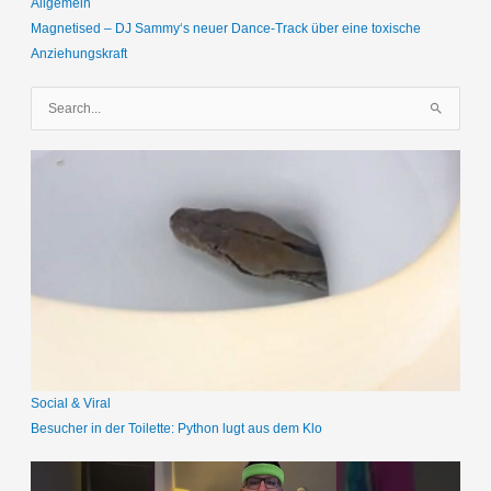
Allgemein
Magnetised – DJ Sammy‘s neuer Dance-Track über eine toxische
Anziehungskraft
S
u
c
h
e
n
n
a
c
h
:
Social & Viral
Besucher in der Toilette: Python lugt aus dem Klo