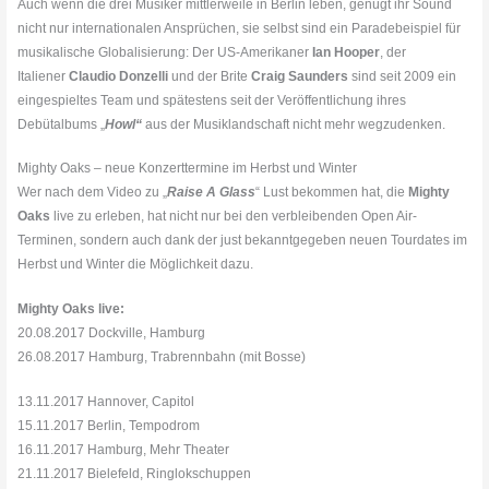
Auch wenn die drei Musiker mittlerweile in Berlin leben, genügt ihr Sound
nicht nur internationalen Ansprüchen, sie selbst sind ein Paradebeispiel für
musikalische Globalisierung: Der US-Amerikaner
Ian Hooper
, der
Italiener
Claudio Donzelli
und der Brite
Cr
aig
Saunders
sind seit 2009 ein
eingespieltes Team und spätestens seit der Veröffentlichung ihres
Debütalbums „
Howl“
aus der Musiklandschaft nicht mehr wegzudenken.
Mighty Oaks – neue Konzerttermine im Herbst und Winter
Wer nach dem Video zu „
Raise A Glass
“ Lust bekommen hat, die
Mighty
Oaks
live zu erleben, hat nicht nur bei den verbleibenden Open Air-
Terminen, sondern auch dank der just bekanntgegeben neuen Tourdates im
Herbst und Winter die Möglichkeit dazu.
Mighty Oaks live:
20.08.2017 Dockville, Hamburg
26.08.2017 Hamburg, Trabrennbahn (mit Bosse)
13.11.2017 Hannover, Capitol
15.11.2017 Berlin, Tempodrom
16.11.2017 Hamburg, Mehr Theater
21.11.2017 Bielefeld, Ringlokschuppen