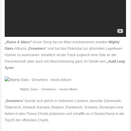
„Raise A Glass“
ist ein Song des im März erschienenen zweiten
Mighty
Oaks
-Albums „
Dreamers
“ und hat das Potenzial zur absoluten Lagefeuer-
Hymne zu avancieren. Inhaltlich ist der Track zugleich eine Ode an die
Freundschaft, aber auch ein Abschiedssong ganz im Geiste von
„Auld Lang
Syne
“.
Mighty Oaks – Dreamers – neues Album
„
Dreamers
“ konnte sich gleich in mehreren Ländern, darunter Dänemark,
Österreich, Holland, Kanada, Belgien, Frankreich, Schweiz, Norwegen und
Italien in den iTunes Charts platzieren und schaffte es in Deutschland in die
Top20 der offiziellen Charts.